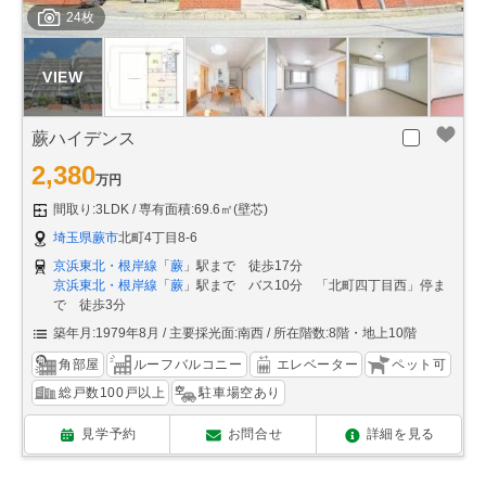
24枚
蕨ハイデンス
2,380
万円
間取り:3LDK
専有面積:69.6㎡(壁芯)
埼玉県蕨市
北町4丁目8-6
京浜東北・根岸線
「
蕨
」駅まで 徒歩17分
京浜東北・根岸線
「
蕨
」駅まで バス10分 「北町四丁目西」停ま
で 徒歩3分
築年月:1979年8月
主要採光面:南西
所在階数:8階・地上10階
角部屋
ルーフバルコニー
エレベーター
ペット可
総戸数100戸以上
駐車場空あり
見学予約
お問合せ
詳細を見る