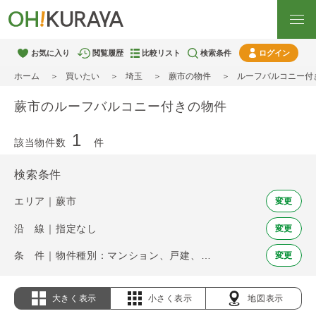
お気に入り
閲覧履歴
比較リスト
検索条件
ログイン
ホーム
買いたい
埼玉
蕨市の物件
ルーフバルコニー付
蕨市のルーフバルコニー付きの物件
1
該当物件数
件
検索条件
エリア｜蕨市
変更
沿 線｜指定なし
変更
条 件｜物件種別：マンション、戸建、土地 / ルーフバルコニー
変更
大きく表示
小さく表示
地図表示