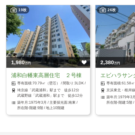
19枚
26枚
1,980
2,380
万円
万円
浦和白幡東高層住宅 ２号棟
エビハラサン
70.79㎡（壁芯）
3LDK
61.5
埼京線「武蔵浦和」駅まで 徒歩12分
京浜東北・根岸線
武蔵野線「武蔵浦和」駅まで 徒歩12分
1979年3
1975年3月
南東
5階 
9階 / 地上10階建