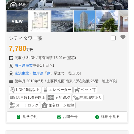
46枚
シティタワー蕨
7,780
万円
間取り:3LDK
専有面積:73.01㎡(壁芯)
埼玉県蕨市
中央1丁目7-1
京浜東北・根岸線
「
蕨
」駅まで 徒歩3分
築年月:2010年5月
主要採光面:南東
所在階数:26階・地上30階
LDK15帖以上
エレベーター
ペット可
総戸数100戸以上
宅配BOX
駐車場空あり
オートロック
住宅ローン控除
見学予約
お問合せ
詳細を見る