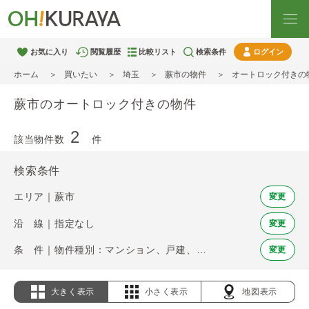
お気に入り
閲覧履歴
比較リスト
検索条件
ログイン
ホーム
買いたい
埼玉
蕨市の物件
オートロック付きの
蕨市のオートロック付きの物件
2
該当物件数
件
検索条件
エリア｜蕨市
変更
沿 線｜指定なし
変更
条 件｜物件種別：マンション、戸建、土地 / オートロック
変更
大きく表示
小さく表示
地図表示