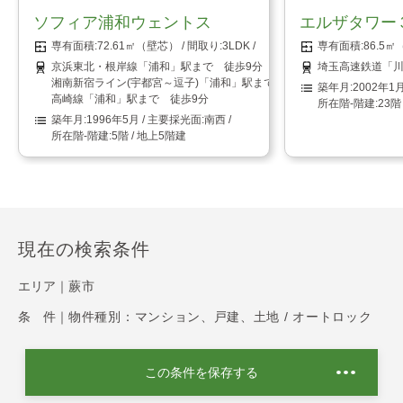
ソフィア浦和ウェントス
エルザタワー
72.61㎡（壁芯）
3LDK
86.5
京浜東北・根岸線「浦和」駅まで 徒歩9分
埼玉高速鉄道「川
湘南新宿ライン(宇都宮～逗子)「浦和」駅まで 徒歩9分
2002年1
高崎線「浦和」駅まで 徒歩9分
23階
1996年5月
南西
5階 / 地上5階建
現在の検索条件
エリア｜
蕨市
条 件｜
物件種別：マンション、戸建、土地 / オートロック
この条件を保存する