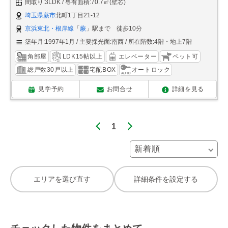
間取り:3LDK
専有面積:70.7㎡(壁芯)
埼玉県蕨市
北町1丁目21-12
京浜東北・根岸線
「
蕨
」駅まで 徒歩10分
築年月:1997年1月
主要採光面:南西
所在階数:4階・地上7階
角部屋
LDK15帖以上
エレベーター
ペット可
総戸数30戸以上
宅配BOX
オートロック
見学予約
お問合せ
詳細を見る
1
エリアを選び直す
詳細条件を設定する