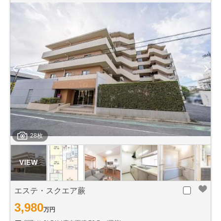
28枚
エステ・スクエア蕨
3,980
万円