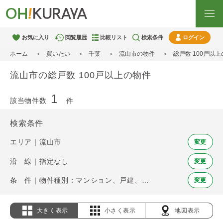
お気に入り
閲覧履歴
比較リスト
検索条件
ログイン
ホーム
買いたい
千葉
流山市の物件
総戸数 100戸以
流山市の総戸数 100戸以上の物件
1
該当物件数
件
検索条件
エリア｜流山市
変更
沿 線｜指定なし
変更
条 件｜物件種別：マンション、戸建、土地 / 総戸数 100戸以上
変更
大きく表示
小さく表示
地図表示