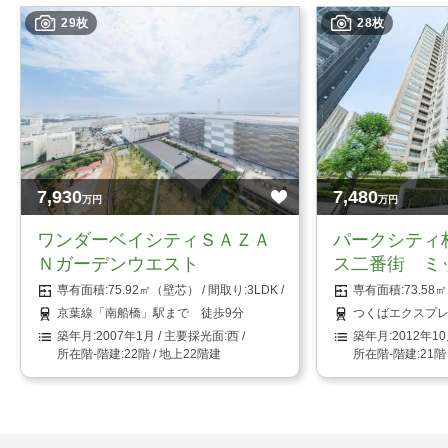
29枚
28枚
7,930
7,480
万円
万円
ワンダーベイシティＳＡＺＡ
パークシティ
Ｎガーデンウエスト
ス二番街 ミ
75.92㎡（壁芯）
3LDK
73.5
京葉線「南船橋」駅まで 徒歩9分
つくばエクスプレ
2007年1月
西
2012年1
22階 / 地上22階建
21階