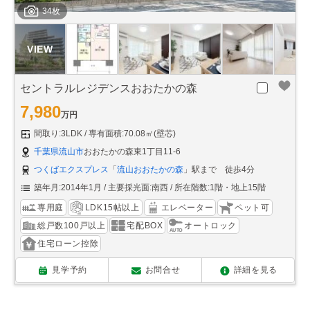
34枚
セントラルレジデンスおおたかの森
7,980
万円
間取り:3LDK
専有面積:70.08㎡(壁芯)
千葉県流山市
おおたかの森東1丁目11-6
つくばエクスプレス
「
流山おおたかの森
」駅まで 徒歩4分
築年月:2014年1月
主要採光面:南西
所在階数:1階・地上15階
専用庭
LDK15帖以上
エレベーター
ペット可
総戸数100戸以上
宅配BOX
オートロック
住宅ローン控除
見学予約
お問合せ
詳細を見る