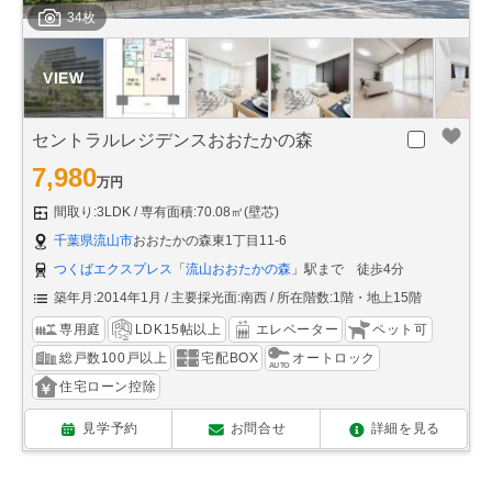
34枚
セントラルレジデンスおおたかの森
7,980
万円
間取り:3LDK
専有面積:70.08㎡(壁芯)
千葉県流山市
おおたかの森東1丁目11-6
つくばエクスプレス
「
流山おおたかの森
」駅まで 徒歩4分
築年月:2014年1月
主要採光面:南西
所在階数:1階・地上15階
専用庭
LDK15帖以上
エレベーター
ペット可
総戸数100戸以上
宅配BOX
オートロック
住宅ローン控除
見学予約
お問合せ
詳細を見る