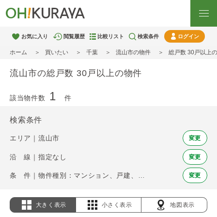
お気に入り
閲覧履歴
比較リスト
検索条件
ログイン
ホーム
買いたい
千葉
流山市の物件
総戸数 30戸以上
流山市の総戸数 30戸以上の物件
1
該当物件数
件
検索条件
エリア｜流山市
変更
沿 線｜指定なし
変更
条 件｜物件種別：マンション、戸建、土地 / 総戸数 30戸以上
変更
大きく表示
小さく表示
地図表示