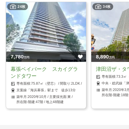
24枚
34枚
7,780
8,890
万円
万円
幕張ベイパーク スカイグラ
津田沼ザ・タ
ンドタワー
73.3
中央・総武線「津
75.87㎡（壁芯）
2LDK
2020年3
京葉線「海浜幕張」駅まで 徒歩13分
18階
2020年10月
東
47階 / 地上48階建