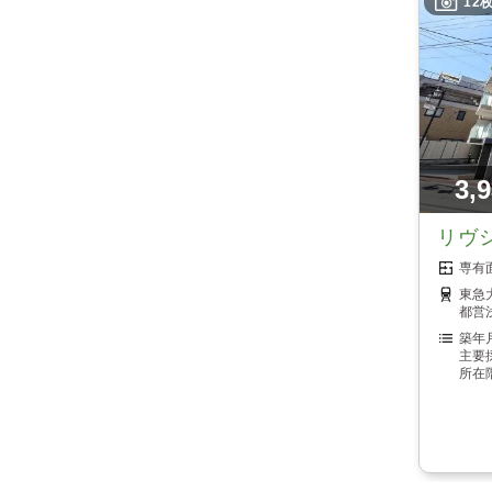
12
3,
リヴ
東急
都営