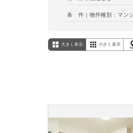
条 件｜物件種別：マンシ
大きく表示
小さく表示