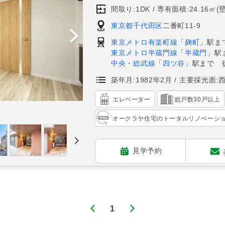
間取り:1DK
専有面積:24.16㎡(
東京都千代田区
二番町11-9
東京メトロ有楽町線
「
麹町
」駅ま
東京メトロ半蔵門線
「
半蔵門
」駅
中央・総武線
「
四ツ谷
」駅まで 
築年月:1982年2月
主要採光面:
エレベーター
総戸数30戸以上
オークラヤ住宅のトータルリノベーシ
見学予約
1