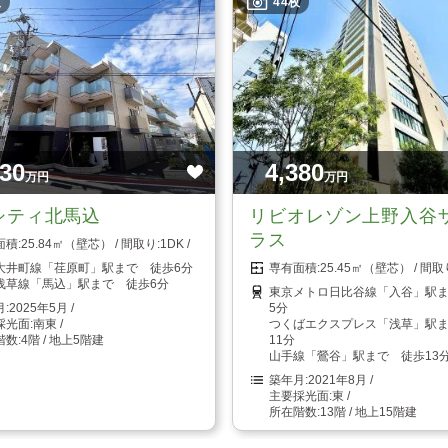
枚
44枚
930
4,380
万円
万円
シティ北馬込
リビオレゾン上野入谷
ラス
25.84㎡（壁芯）
1DK
大井町線「荏原町」駅まで 徒歩6分
25.45㎡（壁芯）
浅草線「馬込」駅まで 徒歩6分
東京メトロ日比谷線「入谷」駅
2025年5月
5分
南東
つくばエクスプレス「浅草」駅
4階 / 地上5階建
11分
山手線「鶯谷」駅まで 徒歩13
2021年8月
東
13階 / 地上15階建