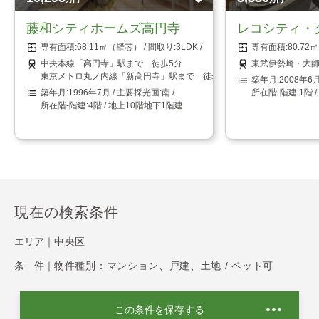
藤和シティホームズ高円寺
レコシティ・
68.11㎡（壁芯）
3LDK
80.7
中央本線「高円寺」駅まで 徒歩5分
東武伊勢崎・大師
東京メトロ丸ノ内線「新高円寺」駅まで 徒歩8分
2008年6
1996年7月
南
1階 
4階 / 地上10階地下1階建
現在の検索条件
エリア｜
中央区
条 件｜
物件種別：マンション、戸建、土地 / ペット可
この条件を保存する