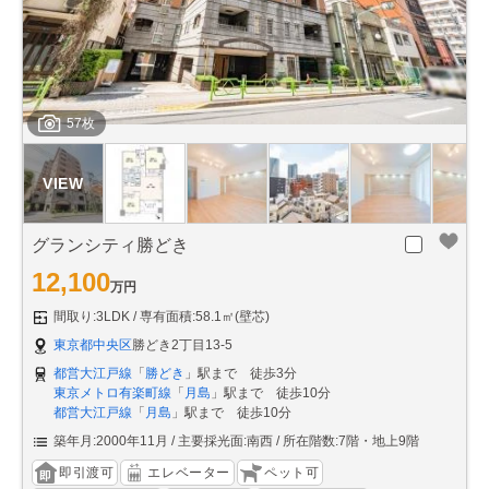
57枚
グランシティ勝どき
12,100
万円
間取り:3LDK
専有面積:58.1㎡(壁芯)
東京都中央区
勝どき2丁目13-5
都営大江戸線
「
勝どき
」駅まで 徒歩3分
東京メトロ有楽町線
「
月島
」駅まで 徒歩10分
都営大江戸線
「
月島
」駅まで 徒歩10分
築年月:2000年11月
主要採光面:南西
所在階数:7階・地上9階
即引渡可
エレベーター
ペット可