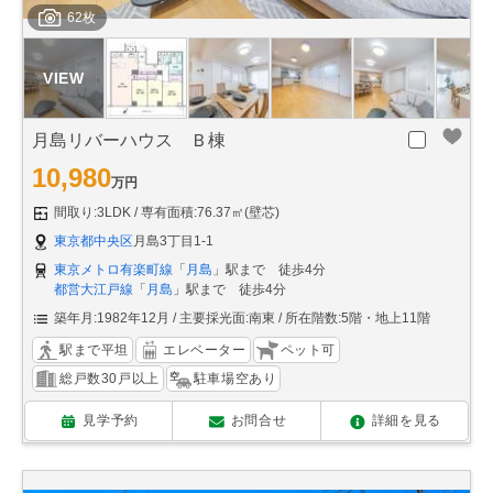
62枚
月島リバーハウス Ｂ棟
10,980
万円
間取り:3LDK
専有面積:76.37㎡(壁芯)
東京都中央区
月島3丁目1-1
東京メトロ有楽町線
「
月島
」駅まで 徒歩4分
都営大江戸線
「
月島
」駅まで 徒歩4分
築年月:1982年12月
主要採光面:南東
所在階数:5階・地上11階
駅まで平坦
エレベーター
ペット可
総戸数30戸以上
駐車場空あり
見学予約
お問合せ
詳細を見る