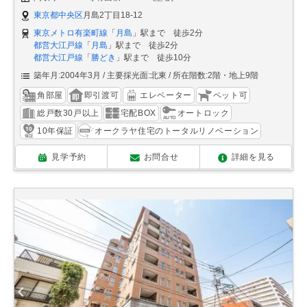
東京都中央区
月島2丁目18-12
東京メトロ有楽町線
「
月島
」駅まで 徒歩2分
都営大江戸線
「
月島
」駅まで 徒歩2分
都営大江戸線
「
勝どき
」駅まで 徒歩10分
築年月:2004年3月
主要採光面:北東
所在階数:2階・地上9階
角部屋
即引渡可
エレベーター
ペット可
総戸数30戸以上
宅配BOX
オートロック
10年保証
オークラヤ住宅のトータルリノベーション
見学予約
お問合せ
詳細を見る