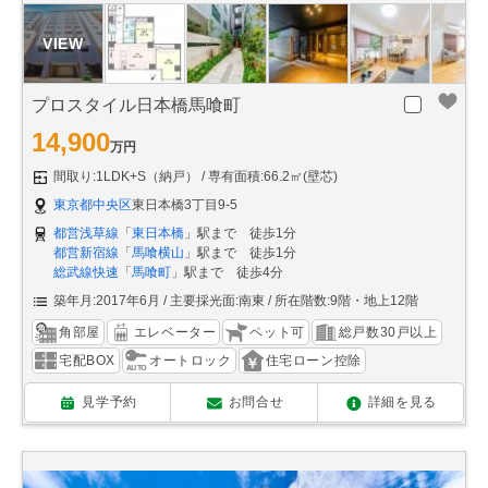
プロスタイル日本橋馬喰町
14,900
万円
間取り:1LDK+S（納戸）
専有面積:66.2㎡(壁芯)
東京都中央区
東日本橋3丁目9-5
都営浅草線
「
東日本橋
」駅まで 徒歩1分
都営新宿線
「
馬喰横山
」駅まで 徒歩1分
総武線快速
「
馬喰町
」駅まで 徒歩4分
築年月:2017年6月
主要採光面:南東
所在階数:9階・地上12階
角部屋
エレベーター
ペット可
総戸数30戸以上
宅配BOX
オートロック
住宅ローン控除
見学予約
お問合せ
詳細を見る