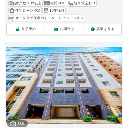
総戸数30戸以上
宅配BOX
駐車場空あり
住宅ローン控除
10年保証
オークラヤ住宅のトータルリノベーション
見学予約
お問合せ
詳細を見る
37枚