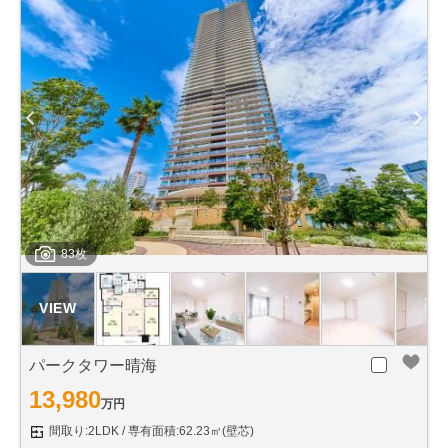
83枚
パークタワー晴海
13,980
万円
間取り:2LDK
専有面積:62.23㎡(壁芯)