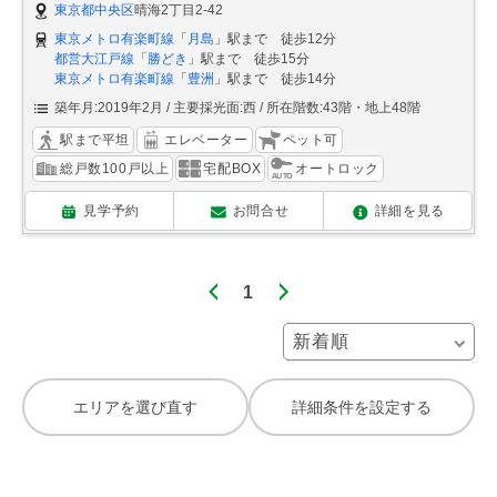
東京都中央区
晴海2丁目2-42
東京メトロ有楽町線
「
月島
」駅まで 徒歩12分
都営大江戸線
「
勝どき
」駅まで 徒歩15分
東京メトロ有楽町線
「
豊洲
」駅まで 徒歩14分
築年月:2019年2月
主要採光面:西
所在階数:43階・地上48階
駅まで平坦
エレベーター
ペット可
総戸数100戸以上
宅配BOX
オートロック
見学予約
お問合せ
詳細を見る
1
エリアを選び直す
詳細条件を設定する