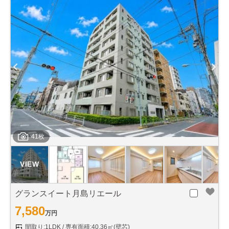
41枚
グランスイート月島リエール
7,580
万円
間取り:1LDK
専有面積:40.36㎡(壁芯)