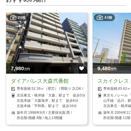
20枚
43枚
7,980
9,480
万円
万円
ダイアパレス大森弐番館
スカイクレス
52.26㎡（壁芯）
2LDK
65.6
京浜東北・根岸線「大森」駅まで 徒歩5分
東京モノレール「
京急本線「大森海岸」駅まで 徒歩6分
山手線「品川」駅
京急本線「平和島」駅まで 徒歩16分
京浜東北・根岸線
1998年9月
西
2004年1
4階 / 地上13階建
11階