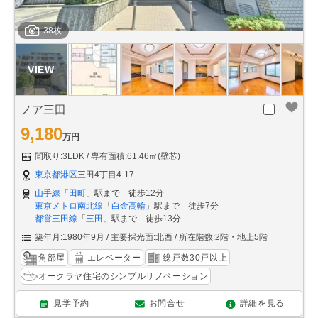
38枚
ノア三田
9,180
万円
間取り:3LDK
専有面積:61.46㎡(壁芯)
東京都港区
三田4丁目4-17
山手線
「
田町
」駅まで 徒歩12分
東京メトロ南北線
「
白金高輪
」駅まで 徒歩7分
都営三田線
「
三田
」駅まで 徒歩13分
築年月:1980年9月
主要採光面:北西
所在階数:2階・地上5階
角部屋
エレベーター
総戸数30戸以上
オークラヤ住宅のシンプルリノベーション
見学予約
お問合せ
詳細を見る