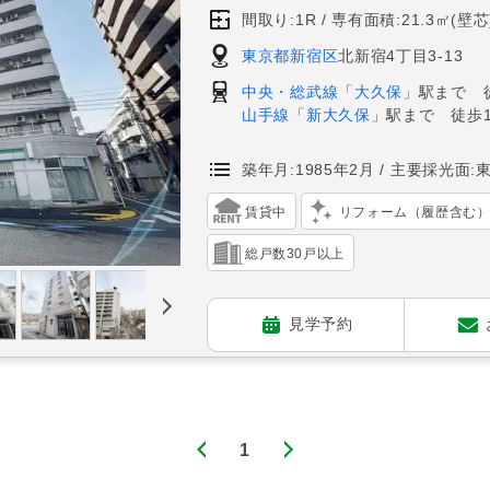
間取り:1R
専有面積:21.3㎡(壁芯
東京都新宿区
北新宿4丁目3-13
中央・総武線
「
大久保
」駅まで 
山手線
「
新大久保
」駅まで 徒歩1
築年月:1985年2月
主要採光面:
賃貸中
リフォーム（履歴含む
総戸数30戸以上
見学予約
1