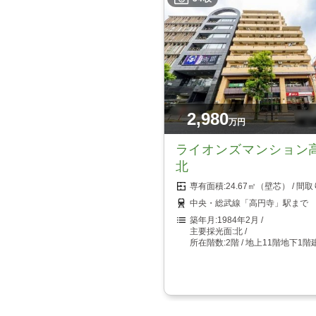
2,980
万円
ライオンズマンション
北
24.67㎡（壁芯）
中央・総武線「高円寺」駅まで 
1984年2月
北
2階 / 地上11階地下1階