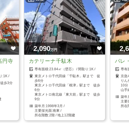
2,090
2,
万円
高円寺
カテリーナ千駄木
パレ
23.84㎡（壁芯）
1K
1K
東京メトロ千代田線「千駄木」駅まで 徒
京急
歩6分
りん
徒歩3分
東京メトロ千代田線「根津」駅まで 徒歩
10分
6分
山手
東京メトロ南北線「東大前」駅まで 徒歩
建
9分
1998年3月
南東
2階 / 地上12階建