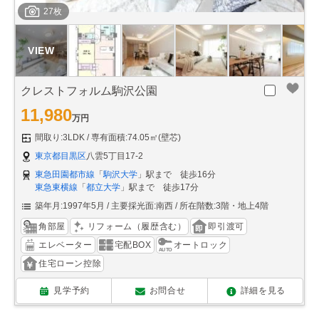
27枚
クレストフォルム駒沢公園
11,980
万円
間取り:3LDK
専有面積:74.05㎡(壁芯)
東京都目黒区
八雲5丁目17-2
東急田園都市線
「
駒沢大学
」駅まで 徒歩16分
東急東横線
「
都立大学
」駅まで 徒歩17分
築年月:1997年5月
主要採光面:南西
所在階数:3階・地上4階
角部屋
リフォーム（履歴含む）
即引渡可
エレベーター
宅配BOX
オートロック
住宅ローン控除
見学予約
お問合せ
詳細を見る