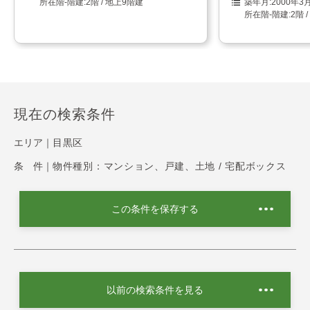
2階 / 地上9階建
2000年3
2階 
現在の検索条件
エリア｜
目黒区
条 件｜
物件種別：マンション、戸建、土地 / 宅配ボックス
この条件を保存する
以前の検索条件を見る