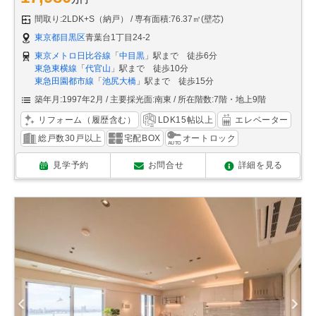
万円
間取り:2LDK+S（納戸）
専有面積:76.37㎡(壁芯)
東京都目黒区
青葉台1丁目24-2
東京メトロ日比谷線
「
中目黒
」駅まで 徒歩6分
東急東横線
「
代官山
」駅まで 徒歩10分
東急田園都市線
「
池尻大橋
」駅まで 徒歩15分
築年月:1997年2月
主要採光面:南東
所在階数:7階・地上9階
リフォーム（履歴含む）
LDK15帖以上
エレベーター
総戸数30戸以上
宅配BOX
オートロック
見学予約
お問合せ
詳細を見る