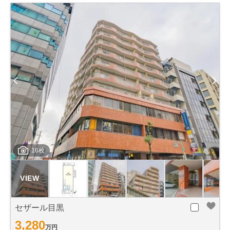
16枚
セザール目黒
3,280
万円