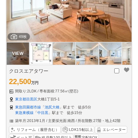
49枚
クロスエアタワー
22,500
万円
間取り:2LDK
専有面積:77.56㎡(壁芯)
東京都目黒区
大橋1丁目5-1
東急田園都市線
「
池尻大橋
」駅まで 徒歩5分
東急東横線
「
中目黒
」駅まで 徒歩15分
築年月:2013年1月
主要採光面:南西
所在階数:27階・地上42階
リフォーム（履歴含む）
LDK15帖以上
エレベーター
ペット可
総戸数100戸以上
宅配BOX