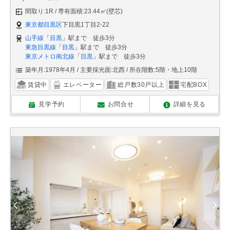
間取り:1R
専有面積:23.44㎡(壁芯)
東京都目黒区
下目黒1丁目2-22
山手線
「
目黒
」駅まで 徒歩3分
東急目黒線
「
目黒
」駅まで 徒歩3分
東京メトロ南北線
「
目黒
」駅まで 徒歩3分
築年月:1978年4月
主要採光面:北西
所在階数:5階・地上10階
賃貸中
エレベーター
総戸数30戸以上
宅配BOX
見学予約
お問合せ
詳細を見る