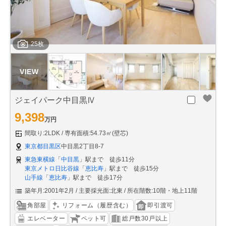
25枚
ジェイパーク中目黒Ⅳ
9,398
万円
間取り:2LDK
専有面積:54.73㎡(壁芯)
東京都目黒区
中目黒2丁目8-7
東急東横線
「
中目黒
」駅まで 徒歩11分
東京メトロ日比谷線
「
恵比寿
」駅まで 徒歩15分
山手線
「
恵比寿
」駅まで 徒歩17分
築年月:2001年2月
主要採光面:北東
所在階数:10階・地上11階
角部屋
リフォーム（履歴含む）
即引渡可
エレベーター
ペット可
総戸数30戸以上