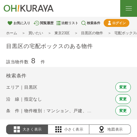
お気に入り
閲覧履歴
比較リスト
検索条件
ログイン
ホーム
買いたい
東京23区
目黒区の物件
宅配ボックス
目黒区の宅配ボックスのある物件
8
該当物件数
件
検索条件
エリア｜目黒区
変更
沿 線｜指定なし
変更
条 件｜物件種別：マンション、戸建、土地 / 宅配ボックス
変更
大きく表示
小さく表示
地図表示