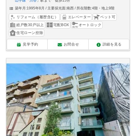
山手線
「
渋谷
」駅まで 徒歩15分
築年月:1995年8月
主要採光面:南西
所在階数:4階・地上9階
リフォーム（履歴含む）
エレベーター
ペット可
総戸数30戸以上
宅配BOX
オートロック
住宅ローン控除
見学予約
お問合せ
詳細を見る