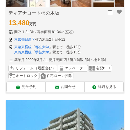
ディアナコート柿の木坂
13,480
万円
間取り:3LDK
専有面積:81.34㎡(壁芯)
東京都目黒区
柿の木坂2丁目4-12
東急東横線
「
都立大学
」駅まで 徒歩12分
東急東横線
「
学芸大学
」駅まで 徒歩15分
築年月:2000年3月
主要採光面:西
所在階数:2階・地上4階
リフォーム（履歴含む）
エレベーター
宅配BOX
オートロック
住宅ローン控除
見学予約
お問合せ
詳細を見る