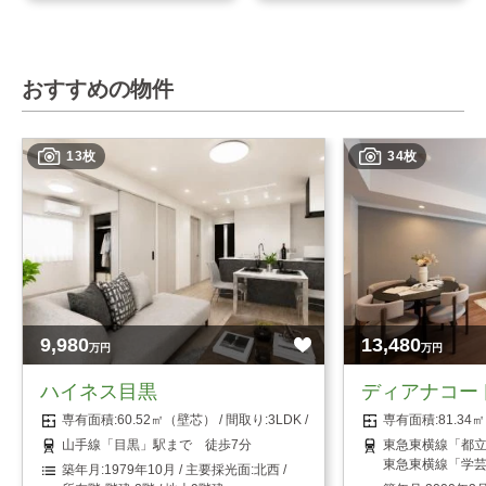
おすすめの物件
13枚
34枚
9,980
13,480
万円
万円
ハイネス目黒
ディアナコー
60.52㎡（壁芯）
3LDK
81.3
山手線「目黒」駅まで 徒歩7分
東急東横線「都立
東急東横線「学芸
1979年10月
北西