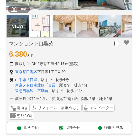
18枚
マンション下目黒苑
6,380
万円
間取り:1LDK
専有面積:49.17㎡(壁芯)
東京都目黒区
下目黒1丁目3-20
山手線
「
目黒
」駅まで 徒歩4分
東京メトロ南北線
「
目黒
」駅まで 徒歩4分
東急目黒線
「
不動前
」駅まで 徒歩14分
築年月:1973年2月
主要採光面:南
所在階数:8階・地上9階
南向き
リフォーム（履歴含む）
エレベーター
宅配BOX
見学予約
お問合せ
詳細を見る