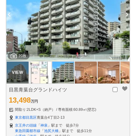
20枚
目黒青葉台グランドハイツ
13,498
万円
間取り:2LDK+S（納戸）
専有面積:60.89㎡(壁芯)
東京都目黒区
青葉台4丁目2-13
京王井の頭線
「
神泉
」駅まで 徒歩7分
東急田園都市線
「
池尻大橋
」駅まで 徒歩11分