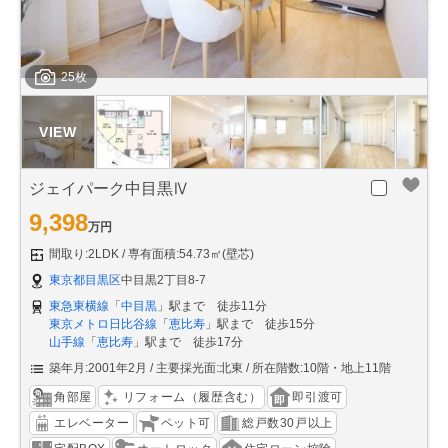
25枚
ジェイパーク中目黒Ⅳ
9,398
万円
間取り:2LDK
専有面積:54.73㎡(壁芯)
東京都目黒区
中目黒2丁目8-7
東急東横線
「
中目黒
」駅まで 徒歩11分
東京メトロ日比谷線
「
恵比寿
」駅まで 徒歩15分
山手線
「
恵比寿
」駅まで 徒歩17分
築年月:2001年2月
主要採光面:北東
所在階数:10階・地上11階
角部屋
リフォーム（履歴含む）
即引渡可
エレベーター
ペット可
総戸数30戸以上