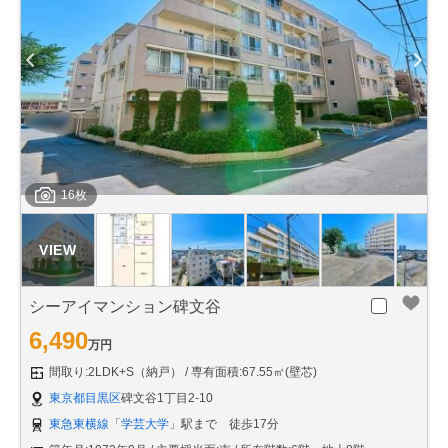
16枚
シーアイマンション碑文谷
6,490
万円
間取り:2LDK+S（納戸）
専有面積:67.55㎡(壁芯)
東京都目黒区
碑文谷1丁目2-10
東急東横線
「
学芸大学
」駅まで 徒歩17分