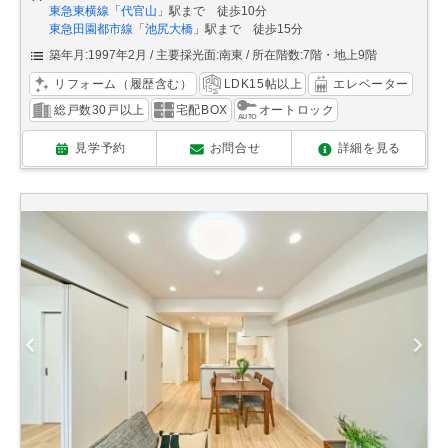
東急東横線
「
代官山
」駅まで 徒歩10分
東急田園都市線
「
池尻大橋
」駅まで 徒歩15分
築年月:1997年2月
主要採光面:南東
所在階数:7階・地上9階
リフォーム（履歴含む）
LDK15帖以上
エレベーター
総戸数30戸以上
宅配BOX
オートロック
見学予約
お問合せ
詳細を見る