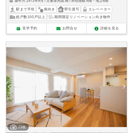
築年月:1972年9月
主要採光面:南
所在階数:6階・地上8階
駅まで平坦
南向き
即引渡可
エレベーター
総戸数100戸以上
期間限定リノベーション向き物件
見学予約
お問合せ
詳細を見る
23枚