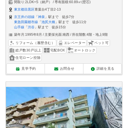
間取り:2LDK+S（納戸）
専有面積:60.89㎡(壁芯)
東京都目黒区
青葉台4丁目2-13
京王井の頭線
「
神泉
」駅まで 徒歩7分
東急田園都市線
「
池尻大橋
」駅まで 徒歩11分
山手線
「
渋谷
」駅まで 徒歩15分
築年月:1995年8月
主要採光面:南西
所在階数:4階・地上9階
リフォーム（履歴含む）
エレベーター
ペット可
総戸数30戸以上
宅配BOX
オートロック
住宅ローン控除
見学予約
お問合せ
詳細を見る