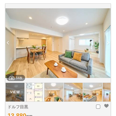
54枚
ドルフ目黒
13,880