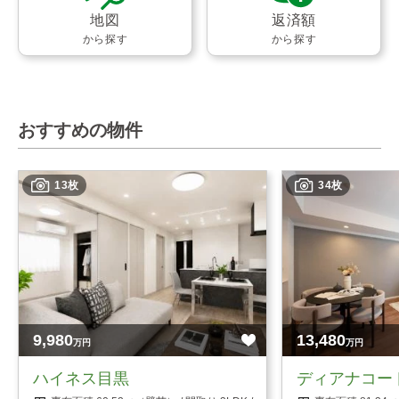
地図
返済額
から探す
から探す
おすすめの物件
13枚
34枚
9,980
13,480
万円
万円
ハイネス目黒
ディアナコー