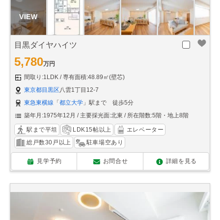
目黒ダイヤハイツ
5,780
万円
間取り:1LDK
専有面積:48.89㎡(壁芯)
東京都目黒区
八雲1丁目12-7
東急東横線
「
都立大学
」駅まで 徒歩5分
築年月:1975年12月
主要採光面:北東
所在階数:5階・地上8階
駅まで平坦
LDK15帖以上
エレベーター
総戸数30戸以上
駐車場空あり
見学予約
お問合せ
詳細を見る