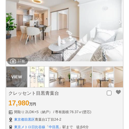
37枚
クレッセント目黒青葉台
17,980
万円
間取り:2LDK+S（納戸）
専有面積:76.37㎡(壁芯)
東京都目黒区
青葉台1丁目24-2
東京メトロ日比谷線
「
中目黒
」駅まで 徒歩6分