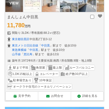
まんしょん中目黒
11,780
万円
間取り:3LDK
専有面積:88.2㎡(壁芯)
東京都目黒区
中目黒2丁目3-12
東京メトロ日比谷線
「
中目黒
」駅まで 徒歩10分
東急東横線
「
中目黒
」駅まで 徒歩10分
山手線
「
恵比寿
」駅まで 徒歩12分
築年月:1972年6月
主要採光面:南西
所在階数:8階・地上8階
駅まで平坦
角部屋
最上階
ルーフバルコニー
LDK15帖以上
エレベーター
総戸数30戸以上
駐車場空あり
10年保証
オークラヤ住宅のトータルリノベーション
見学予約
お問合せ
詳細を見る