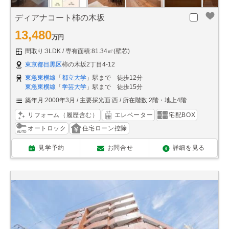
ディアナコート柿の木坂
13,480
万円
間取り:3LDK
専有面積:81.34㎡(壁芯)
東京都目黒区
柿の木坂2丁目4-12
東急東横線
「
都立大学
」駅まで 徒歩12分
東急東横線
「
学芸大学
」駅まで 徒歩15分
築年月:2000年3月
主要採光面:西
所在階数:2階・地上4階
リフォーム（履歴含む）
エレベーター
宅配BOX
オートロック
住宅ローン控除
見学予約
お問合せ
詳細を見る