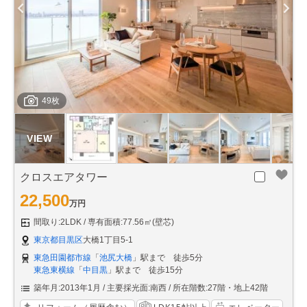
49枚
クロスエアタワー
22,500
万円
間取り:2LDK
専有面積:77.56㎡(壁芯)
東京都目黒区
大橋1丁目5-1
東急田園都市線
「
池尻大橋
」駅まで 徒歩5分
東急東横線
「
中目黒
」駅まで 徒歩15分
築年月:2013年1月
主要採光面:南西
所在階数:27階・地上42階