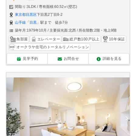
間取り:3LDK
専有面積:60.52㎡(壁芯)
東京都目黒区
下目黒2丁目8-2
山手線
「
目黒
」駅まで 徒歩7分
築年月:1979年10月
主要採光面:北西
所在階数:2階・地上9階
角部屋
エレベーター
総戸数100戸以上
10年保証
オークラヤ住宅のトータルリノベーション
見学予約
お問合せ
詳細を見る