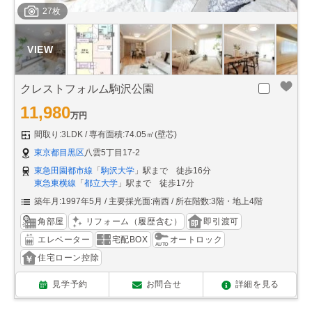
27枚
クレストフォルム駒沢公園
11,980
万円
間取り:3LDK
専有面積:74.05㎡(壁芯)
東京都目黒区
八雲5丁目17-2
東急田園都市線
「
駒沢大学
」駅まで 徒歩16分
東急東横線
「
都立大学
」駅まで 徒歩17分
築年月:1997年5月
主要採光面:南西
所在階数:3階・地上4階
角部屋
リフォーム（履歴含む）
即引渡可
エレベーター
宅配BOX
オートロック
住宅ローン控除
見学予約
お問合せ
詳細を見る