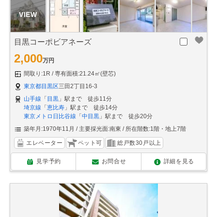
目黒コーポビアネーズ
2,000
万円
間取り:1R
専有面積:21.24㎡(壁芯)
東京都目黒区
三田2丁目16-3
山手線
「
目黒
」駅まで 徒歩11分
埼京線
「
恵比寿
」駅まで 徒歩14分
東京メトロ日比谷線
「
中目黒
」駅まで 徒歩20分
築年月:1970年11月
主要採光面:南東
所在階数:1階・地上7階
エレベーター
ペット可
総戸数30戸以上
見学予約
お問合せ
詳細を見る