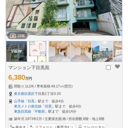
18枚
マンション下目黒苑
6,380
万円
間取り:1LDK
専有面積:49.17㎡(壁芯)
東京都目黒区
下目黒1丁目3-20
山手線
「
目黒
」駅まで 徒歩4分
東京メトロ南北線
「
目黒
」駅まで 徒歩4分
東急目黒線
「
不動前
」駅まで 徒歩14分
築年月:1973年2月
主要採光面:南
所在階数:8階・地上9階
南向き
リフォーム（履歴含む）
エレベーター