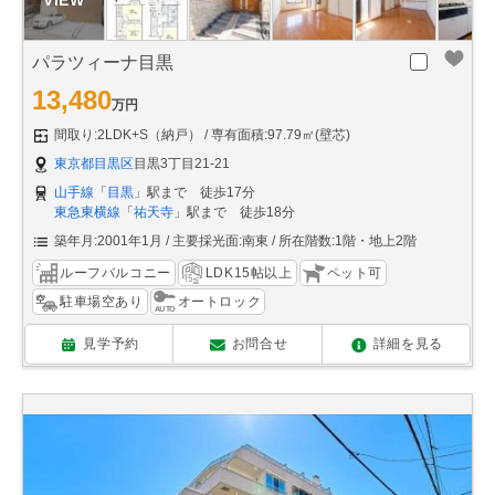
パラツィーナ目黒
13,480
万円
間取り:2LDK+S（納戸）
専有面積:97.79㎡(壁芯)
東京都目黒区
目黒3丁目21-21
山手線
「
目黒
」駅まで 徒歩17分
東急東横線
「
祐天寺
」駅まで 徒歩18分
築年月:2001年1月
主要採光面:南東
所在階数:1階・地上2階
ルーフバルコニー
LDK15帖以上
ペット可
駐車場空あり
オートロック
見学予約
お問合せ
詳細を見る