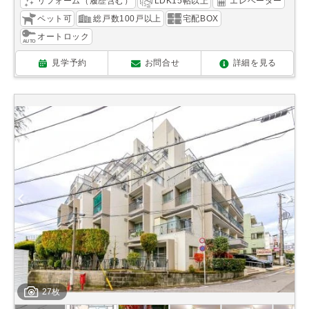
リフォーム（履歴含む）
LDK15帖以上
エレベーター
ペット可
総戸数100戸以上
宅配BOX
オートロック
見学予約
お問合せ
詳細を見る
27枚