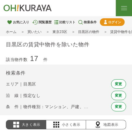
お気に入り
閲覧履歴
比較リスト
検索条件
ログイン
ホーム
買いたい
東京23区
目黒区の物件
賃貸中物件を
目黒区の賃貸中物件を除いた物件
17
該当物件数
件
検索条件
エリア｜目黒区
変更
沿 線｜指定なし
変更
条 件｜物件種別：マンション、戸建、土地 / 賃貸中物件を除く
変更
大きく表示
小さく表示
地図表示