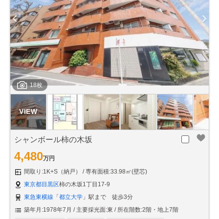
18枚
シャンボール柿の木坂
4,480
万円
間取り:1K+S（納戸）
専有面積:33.98㎡(壁芯)
東京都目黒区
柿の木坂1丁目17-9
東急東横線
「
都立大学
」駅まで 徒歩3分
築年月:1978年7月
主要採光面:東
所在階数:2階・地上7階