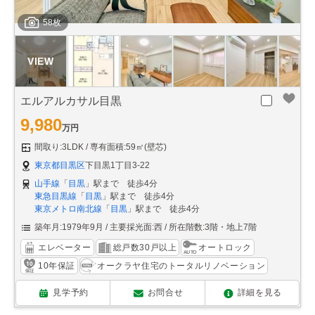
58枚
エルアルカサル目黒
9,980
万円
間取り:3LDK
専有面積:59㎡(壁芯)
東京都目黒区
下目黒1丁目3-22
山手線
「
目黒
」駅まで 徒歩4分
東急目黒線
「
目黒
」駅まで 徒歩4分
東京メトロ南北線
「
目黒
」駅まで 徒歩4分
築年月:1979年9月
主要採光面:西
所在階数:3階・地上7階
エレベーター
総戸数30戸以上
オートロック
10年保証
オークラヤ住宅のトータルリノベーション
見学予約
お問合せ
詳細を見る