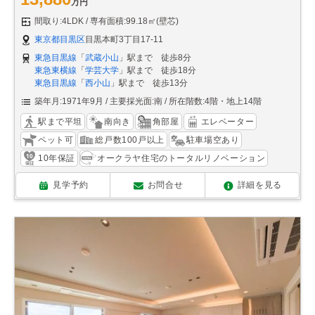
万円
間取り:4LDK
専有面積:99.18㎡(壁芯)
東京都目黒区
目黒本町3丁目17-11
東急目黒線
「
武蔵小山
」駅まで 徒歩8分
東急東横線
「
学芸大学
」駅まで 徒歩18分
東急目黒線
「
西小山
」駅まで 徒歩13分
築年月:1971年9月
主要採光面:南
所在階数:4階・地上14階
駅まで平坦
南向き
角部屋
エレベーター
ペット可
総戸数100戸以上
駐車場空あり
10年保証
オークラヤ住宅のトータルリノベーション
見学予約
お問合せ
詳細を見る