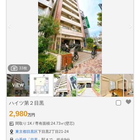
33枚
ハイツ第２目黒
2,980
万円
間取り:1K
専有面積:24.73㎡(壁芯)
東京都目黒区
下目黒2丁目21-24
山手線
「
目黒
」駅まで 徒歩9分