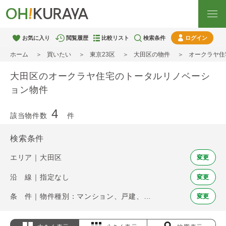
お気に入り
閲覧履歴
比較リスト
検索条件
ログイン
ホーム
買いたい
東京23区
大田区の物件
オークラヤ住
大田区のオークラヤ住宅のトータルリノベーシ
ョン物件
4
該当物件数
件
検索条件
エリア｜大田区
変更
沿 線｜指定なし
変更
条 件｜物件種別：マンション、戸建、土地 / オークラヤ住宅のトータルリノベーション
変更