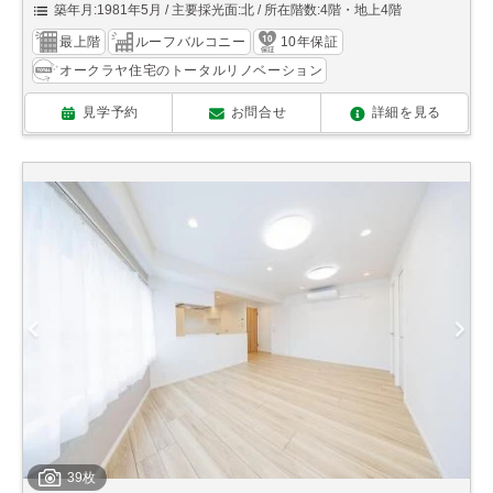
築年月:1981年5月
主要採光面:北
所在階数:4階・地上4階
最上階
ルーフバルコニー
10年保証
オークラヤ住宅のトータルリノベーション
見学予約
お問合せ
詳細を見る
39枚