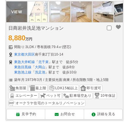
日商岩井洗足池マンション
8,880
万円
間取り:3LDK
専有面積:79.4㎡(壁芯)
東京都大田区
南千束2丁目10-14
東急大井町線
「
北千束
」駅まで 徒歩5分
東急目黒線
「
大岡山
」駅まで 徒歩8分
東急池上線
「
洗足池
」駅まで 徒歩10分
築年月:1973年3月
主要採光面:南東
所在階数:5階・地上5階
角部屋
最上階
LDK15帖以上
即引渡可
エレベーター
ペット可
駐車場空あり
10年保証
オークラヤ住宅のトータルリノベーション
見学予約
お問合せ
詳細を見る