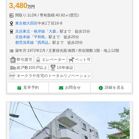
3,480
万円
間取り:1LDK
専有面積:40.92㎡(壁芯)
東京都大田区
中央1丁目16-8
京浜東北・根岸線
「
大森
」駅まで 徒歩15分
京急本線
「
平和島
」駅まで 徒歩20分
都営浅草線
「
西馬込
」駅まで 徒歩20分
築年月:1972年2月
主要採光面:南西
所在階数:1階・地上12階
即引渡可
エレベーター
ペット可
総戸数100戸以上
10年保証
オークラヤ住宅のトータルリノベーション
見学予約
お問合せ
詳細を見る