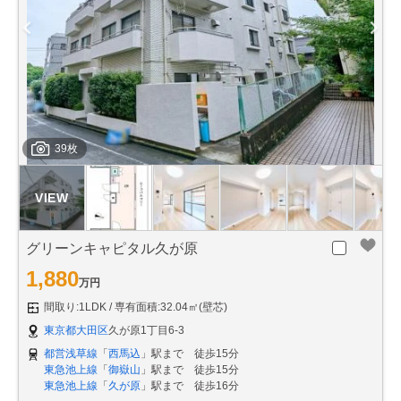
39枚
グリーンキャピタル久が原
1,880
万円
間取り:1LDK
専有面積:32.04㎡(壁芯)
東京都大田区
久が原1丁目6-3
都営浅草線
「
西馬込
」駅まで 徒歩15分
東急池上線
「
御嶽山
」駅まで 徒歩15分
東急池上線
「
久が原
」駅まで 徒歩16分