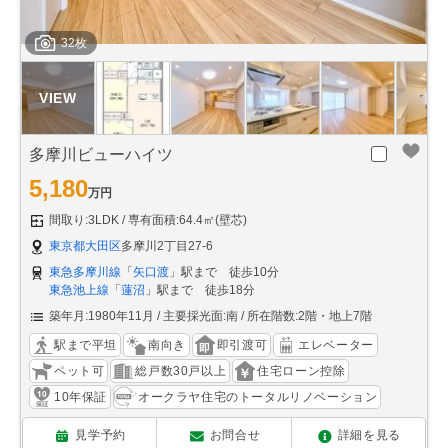
32枚
多摩川ビューハイツ
5,180
万円
間取り:3LDK
専有面積:64.4㎡(壁芯)
東京都大田区
多摩川2丁目27-6
東急多摩川線
「
矢口渡
」駅まで 徒歩10分
東急池上線
「
蓮沼
」駅まで 徒歩18分
築年月:1980年11月
主要採光面:南
所在階数:2階・地上7階
駅まで平坦
南向き
即引渡可
エレベーター
ペット可
総戸数30戸以上
住宅ローン控除
10年保証
オークラヤ住宅のトータルリノベーション
見学予約
お問合せ
詳細を見る