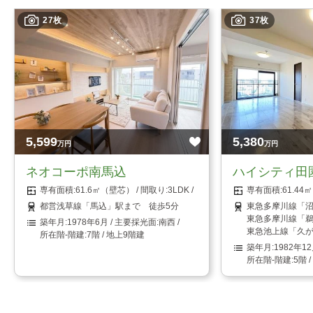
27枚
37枚
5,599
5,380
万円
万円
ネオコーポ南馬込
ハイシティ田
61.6㎡（壁芯）
3LDK
61.4
都営浅草線「馬込」駅まで 徒歩5分
東急多摩川線「沼
東急多摩川線「鵜
1978年6月
南西
東急池上線「久が
7階 / 地上9階建
1982年1
5階 