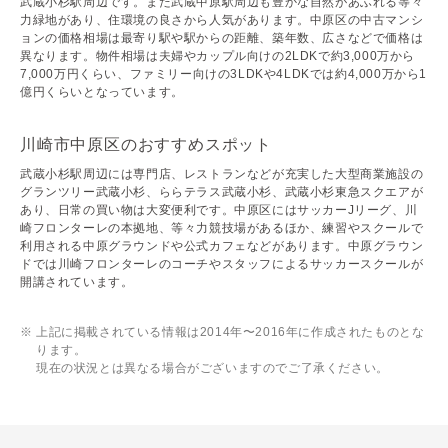
武蔵小杉駅周辺です。また武蔵中原駅周辺も豊かな自然があふれる等々
力緑地があり、住環境の良さから人気があります。中原区の中古マンシ
ョンの価格相場は最寄り駅や駅からの距離、築年数、広さなどで価格は
異なります。物件相場は夫婦やカップル向けの2LDKで約3,000万から
7,000万円くらい、ファミリー向けの3LDKや4LDKでは約4,000万から1
億円くらいとなっています。
川崎市中原区のおすすめスポット
武蔵小杉駅周辺には専門店、レストランなどが充実した大型商業施設の
グランツリー武蔵小杉、ららテラス武蔵小杉、武蔵小杉東急スクエアが
あり、日常の買い物は大変便利です。中原区にはサッカーJリーグ、川
崎フロンターレの本拠地、等々力競技場があるほか、練習やスクールで
利用される中原グラウンドや公式カフェなどがあります。中原グラウン
ドでは川崎フロンターレのコーチやスタッフによるサッカースクールが
開講されています。
上記に掲載されている情報は2014年〜2016年に作成されたものとな
ります。
現在の状況とは異なる場合がございますのでご了承ください。