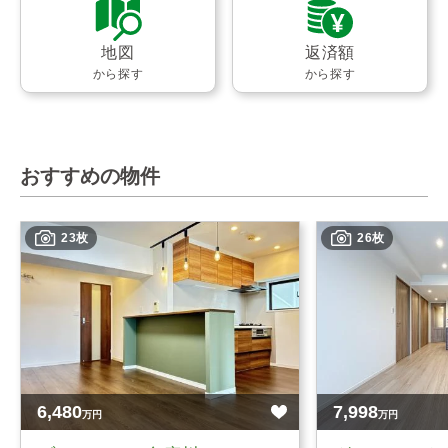
地図
返済額
から探す
から探す
おすすめの物件
23枚
26枚
6,480
7,998
万円
万円