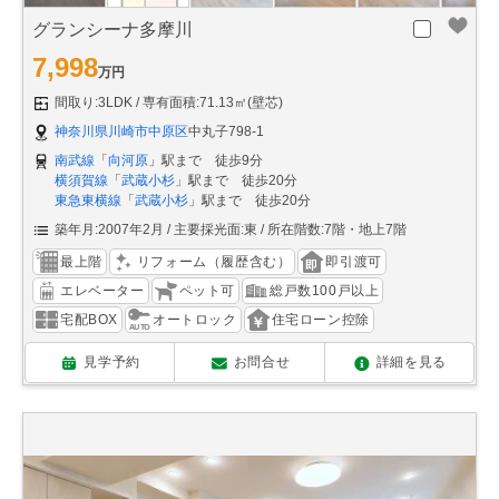
グランシーナ多摩川
7,998
万円
間取り:3LDK
専有面積:71.13㎡(壁芯)
神奈川県川崎市中原区
中丸子798-1
南武線
「
向河原
」駅まで 徒歩9分
横須賀線
「
武蔵小杉
」駅まで 徒歩20分
東急東横線
「
武蔵小杉
」駅まで 徒歩20分
築年月:2007年2月
主要採光面:東
所在階数:7階・地上7階
最上階
リフォーム（履歴含む）
即引渡可
エレベーター
ペット可
総戸数100戸以上
宅配BOX
オートロック
住宅ローン控除
見学予約
お問合せ
詳細を見る