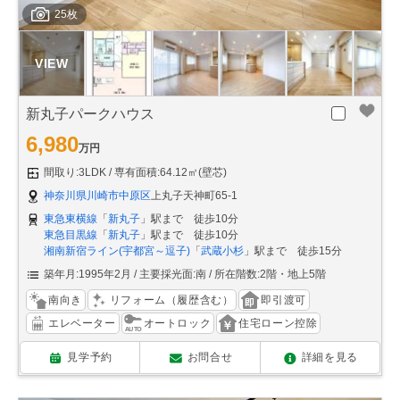
25枚
新丸子パークハウス
6,980
万円
間取り:3LDK
専有面積:64.12㎡(壁芯)
神奈川県川崎市中原区
上丸子天神町65-1
東急東横線
「
新丸子
」駅まで 徒歩10分
東急目黒線
「
新丸子
」駅まで 徒歩10分
湘南新宿ライン(宇都宮～逗子)
「
武蔵小杉
」駅まで 徒歩15分
築年月:1995年2月
主要採光面:南
所在階数:2階・地上5階
南向き
リフォーム（履歴含む）
即引渡可
エレベーター
オートロック
住宅ローン控除
見学予約
お問合せ
詳細を見る