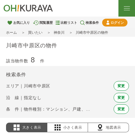
お気に入り
閲覧履歴
比較リスト
検索条件
ログイン
ホーム
買いたい
神奈川
川崎市中原区の物件
川崎市中原区の物件
8
該当物件数
件
検索条件
エリア｜川崎市中原区
変更
沿 線｜指定なし
変更
条 件｜物件種別：マンション、戸建、土地
変更
大きく表示
小さく表示
地図表示