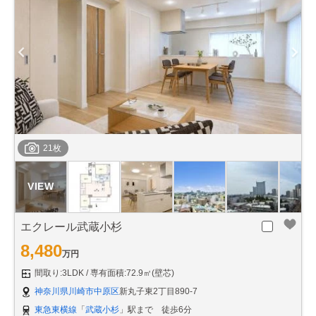
21枚
エクレール武蔵小杉
8,480
万円
間取り:3LDK
専有面積:72.9㎡(壁芯)
神奈川県川崎市中原区
新丸子東2丁目890-7
東急東横線
「
武蔵小杉
」駅まで 徒歩6分