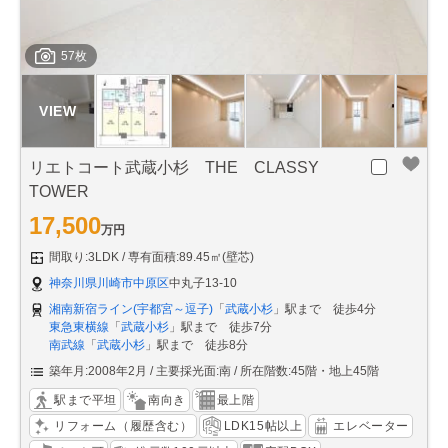
57枚
リエトコート武蔵小杉 THE CLASSY
TOWER
17,500
万円
間取り:3LDK
専有面積:89.45㎡(壁芯)
神奈川県川崎市中原区
中丸子13-10
湘南新宿ライン(宇都宮～逗子)
「
武蔵小杉
」駅まで 徒歩4分
東急東横線
「
武蔵小杉
」駅まで 徒歩7分
南武線
「
武蔵小杉
」駅まで 徒歩8分
築年月:2008年2月
主要採光面:南
所在階数:45階・地上45階
駅まで平坦
南向き
最上階
リフォーム（履歴含む）
LDK15帖以上
エレベーター