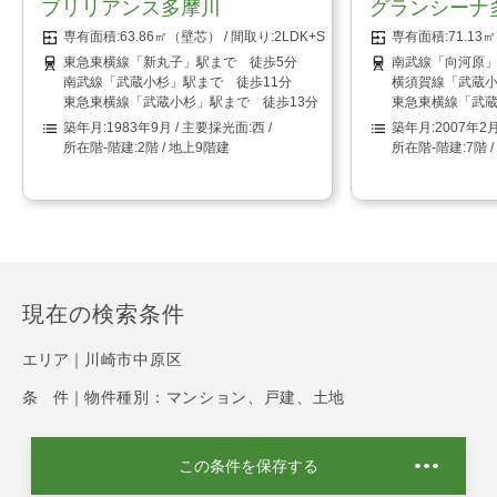
ブリリアンス多摩川
グランシーナ
63.86㎡（壁芯）
2LDK+S（納戸）
71.1
東急東横線「新丸子」駅まで 徒歩5分
南武線「向河原」
南武線「武蔵小杉」駅まで 徒歩11分
横須賀線「武蔵小
東急東横線「武蔵小杉」駅まで 徒歩13分
東急東横線「武蔵
1983年9月
西
2007年2
2階 / 地上9階建
7階 
現在の検索条件
エリア｜
川崎市中原区
条 件｜
物件種別：マンション、戸建、土地
この条件を保存する