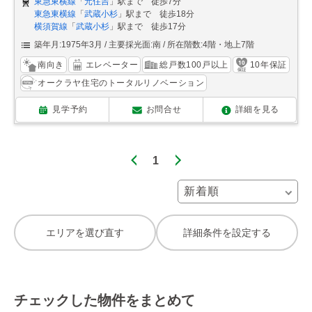
東急東横線
「
元住吉
」駅まで 徒歩7分
東急東横線
「
武蔵小杉
」駅まで 徒歩18分
横須賀線
「
武蔵小杉
」駅まで 徒歩17分
築年月:1975年3月
主要採光面:南
所在階数:4階・地上7階
南向き
エレベーター
総戸数100戸以上
10年保証
オークラヤ住宅のトータルリノベーション
見学予約
お問合せ
詳細を見る
1
エリアを選び直す
詳細条件を設定する
チェックした物件をまとめて