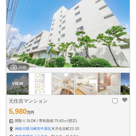
26枚
元住吉マンション
5,980
万円
間取り:3LDK
専有面積:75.63㎡(壁芯)
神奈川県川崎市中原区
木月住吉町22-10