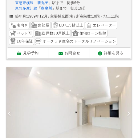
東急東横線
「
新丸子
」駅まで 徒歩6分
東急多摩川線
「
多摩川
」駅まで 徒歩19分
築年月:1989年12月
主要採光面:南
所在階数:10階・地上11階
南向き
角部屋
LDK15帖以上
エレベーター
ペット可
総戸数30戸以上
住宅ローン控除
10年保証
オークラヤ住宅のトータルリノベーション
見学予約
お問合せ
詳細を見る