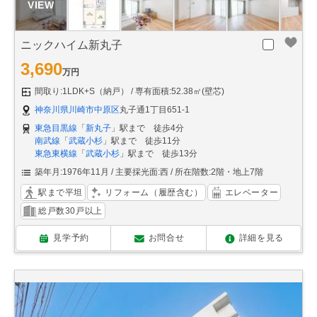
ニックハイム新丸子
3,690
万円
間取り:1LDK+S（納戸）
専有面積:52.38㎡(壁芯)
神奈川県川崎市中原区
丸子通1丁目651-1
東急目黒線
「
新丸子
」駅まで 徒歩4分
南武線
「
武蔵小杉
」駅まで 徒歩11分
東急東横線
「
武蔵小杉
」駅まで 徒歩13分
築年月:1976年11月
主要採光面:西
所在階数:2階・地上7階
駅まで平坦
リフォーム（履歴含む）
エレベーター
総戸数30戸以上
見学予約
お問合せ
詳細を見る