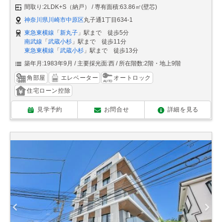
間取り:2LDK+S（納戸）
専有面積:63.86㎡(壁芯)
神奈川県川崎市中原区
丸子通1丁目634-1
東急東横線
「
新丸子
」駅まで 徒歩5分
南武線
「
武蔵小杉
」駅まで 徒歩11分
東急東横線
「
武蔵小杉
」駅まで 徒歩13分
築年月:1983年9月
主要採光面:西
所在階数:2階・地上9階
角部屋
エレベーター
オートロック
住宅ローン控除
見学予約
お問合せ
詳細を見る