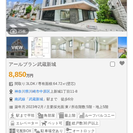
25枚
アールブラン武蔵新城
8,850
万円
間取り:3LDK
専有面積:64.72㎡(壁芯)
神奈川県川崎市中原区
上新城1丁目11-8
南武線
「
武蔵新城
」駅まで 徒歩6分
築年月:2023年2月
主要採光面:東
所在階数:5階・地上5階
駅まで平坦
角部屋
最上階
ルーフバルコニー
エレベーター
ペット可
総戸数30戸以上
宅配BOX
駐車場空あり
オートロック