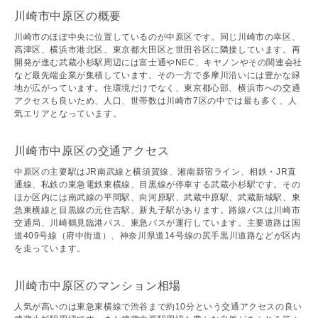
川崎市中原区の概要
川崎市のほぼ中央に位置しているのが中原区です。同じ川崎市の幸区、
高津区、横浜市港北区、東京都大田区と世田谷区に隣接しています。再
開発が進む武蔵小杉駅周辺には富士通やNEC、キヤノンやその関連会社
など最先端企業が集積しています。その一方で多摩川沿いには豊かな緑
地が広がっています。住環境だけでなく、東京都心部、横浜市への交通
アクセスも良いため、人口、世帯数は川崎市7区の中では最も多く、人
気エリアとなっています。
川崎市中原区の交通アクセス
中原区の主要駅はJR南武線と横須賀線、湘南新宿ライン、相鉄・JR直
通線、私鉄の東急電鉄東横線、目黒線が停車する武蔵小杉駅です。その
ほか区内には南武線の平間駅、向河原駅、武蔵中原駅、武蔵新城駅、東
急東横線と目黒線の元住吉駅、新丸子駅があります。路線バスは川崎市
交通局、川崎鶴見臨港バス、東急バスが運行しています。主要道路は国
道409号線（府中街道）、神奈川県道14号線の尻手黒川道路などが区内
を走っています。
川崎市中原区のマンション相場
人気が高いのは東急東横線で渋谷まで約10分という交通アクセスの良い