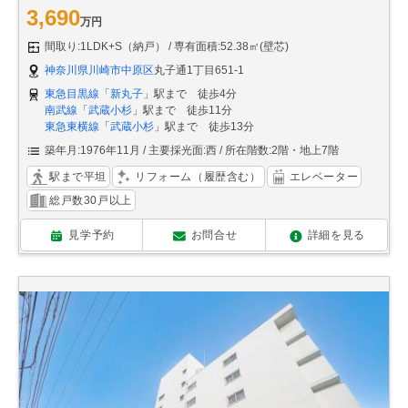
3,690
万円
間取り:1LDK+S（納戸）
専有面積:52.38㎡(壁芯)
神奈川県川崎市中原区
丸子通1丁目651-1
東急目黒線
「
新丸子
」駅まで 徒歩4分
南武線
「
武蔵小杉
」駅まで 徒歩11分
東急東横線
「
武蔵小杉
」駅まで 徒歩13分
築年月:1976年11月
主要採光面:西
所在階数:2階・地上7階
駅まで平坦
リフォーム（履歴含む）
エレベーター
総戸数30戸以上
見学予約
お問合せ
詳細を見る