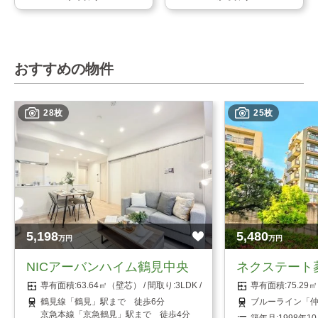
おすすめの物件
28枚
25枚
5,198
5,480
万円
万円
NICアーバンハイム鶴見中央
ネクステート
63.64㎡（壁芯）
3LDK
75.2
鶴見線「鶴見」駅まで 徒歩6分
ブルーライン「仲
京急本線「京急鶴見」駅まで 徒歩4分
1998年1