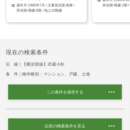
1986年7月
南東
2階 
6階 / 地上10階建
現在の検索条件
沿 線｜
【横須賀線】武蔵小杉
条 件｜
物件種別：マンション、戸建、土地
この条件を保存する
以前の検索条件を見る