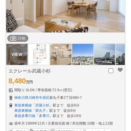
21枚
エクレール武蔵小杉
8,480
万円
間取り:3LDK
専有面積:72.9㎡(壁芯)
神奈川県川崎市中原区
新丸子東2丁目890-7
東急東横線
「
武蔵小杉
」駅まで 徒歩6分
東急東横線
「
新丸子
」駅まで 徒歩6分
東急多摩川線
「
多摩川
」駅まで 徒歩19分
築年月:1989年12月
主要採光面:南
所在階数:10階・地上11階