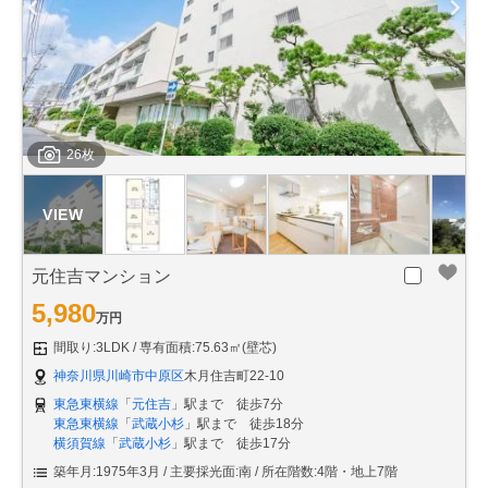
26枚
元住吉マンション
5,980
万円
間取り:3LDK
専有面積:75.63㎡(壁芯)
神奈川県川崎市中原区
木月住吉町22-10
東急東横線
「
元住吉
」駅まで 徒歩7分
東急東横線
「
武蔵小杉
」駅まで 徒歩18分
横須賀線
「
武蔵小杉
」駅まで 徒歩17分
築年月:1975年3月
主要採光面:南
所在階数:4階・地上7階