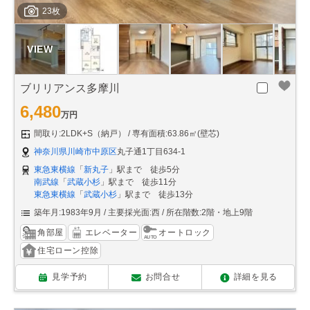
23枚
ブリリアンス多摩川
6,480
万円
間取り:2LDK+S（納戸）
専有面積:63.86㎡(壁芯)
神奈川県川崎市中原区
丸子通1丁目634-1
東急東横線
「
新丸子
」駅まで 徒歩5分
南武線
「
武蔵小杉
」駅まで 徒歩11分
東急東横線
「
武蔵小杉
」駅まで 徒歩13分
築年月:1983年9月
主要採光面:西
所在階数:2階・地上9階
角部屋
エレベーター
オートロック
住宅ローン控除
見学予約
お問合せ
詳細を見る