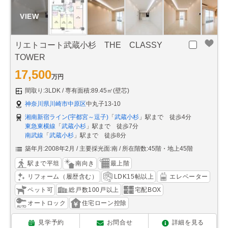
リエトコート武蔵小杉 THE CLASSY
TOWER
17,500
万円
間取り:3LDK
専有面積:89.45㎡(壁芯)
神奈川県川崎市中原区
中丸子13-10
湘南新宿ライン(宇都宮～逗子)
「
武蔵小杉
」駅まで 徒歩4分
東急東横線
「
武蔵小杉
」駅まで 徒歩7分
南武線
「
武蔵小杉
」駅まで 徒歩8分
築年月:2008年2月
主要採光面:南
所在階数:45階・地上45階
駅まで平坦
南向き
最上階
リフォーム（履歴含む）
LDK15帖以上
エレベーター
ペット可
総戸数100戸以上
宅配BOX
オートロック
住宅ローン控除
見学予約
お問合せ
詳細を見る