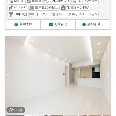
南向き
角部屋
LDK15帖以上
エレベーター
ペット可
総戸数30戸以上
住宅ローン控除
10年保証
オークラヤ住宅のトータルリノベーション
見学予約
お問合せ
詳細を見る
57枚