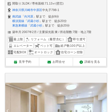
間取り:3LDK
専有面積:71.13㎡(壁芯)
神奈川県川崎市中原区
中丸子798-1
南武線
「
向河原
」駅まで 徒歩9分
横須賀線
「
武蔵小杉
」駅まで 徒歩20分
東急東横線
「
武蔵小杉
」駅まで 徒歩20分
築年月:2007年2月
主要採光面:東
所在階数:7階・地上7階
最上階
リフォーム（履歴含む）
即引渡可
エレベーター
ペット可
総戸数100戸以上
宅配BOX
オートロック
住宅ローン控除
見学予約
お問合せ
詳細を見る