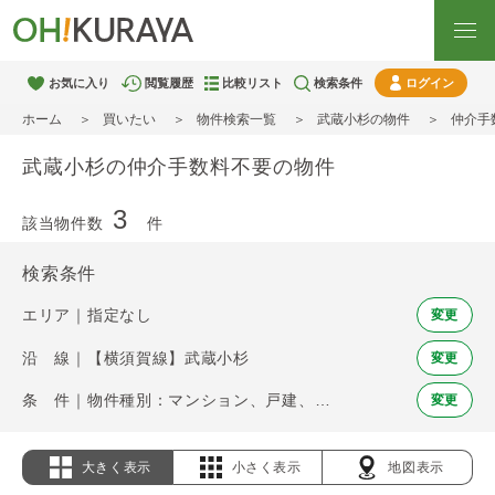
お気に入り
閲覧履歴
比較リスト
検索条件
ログイン
ホーム
買いたい
物件検索一覧
武蔵小杉の物件
仲介手
武蔵小杉の仲介手数料不要の物件
3
該当物件数
件
検索条件
エリア｜指定なし
変更
沿 線｜【横須賀線】武蔵小杉
変更
条 件｜物件種別：マンション、戸建、土地 / 仲介手数料不要
変更
大きく表示
小さく表示
地図表示