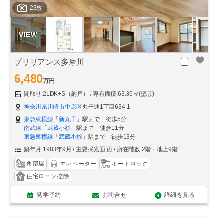
23枚
ブリリアンス多摩川
6,480
万円
間取り:2LDK+S（納戸）
専有面積:63.86㎡(壁芯)
神奈川県川崎市中原区
丸子通1丁目634-1
東急東横線
「
新丸子
」駅まで 徒歩5分
南武線
「
武蔵小杉
」駅まで 徒歩11分
東急東横線
「
武蔵小杉
」駅まで 徒歩13分
築年月:1983年9月
主要採光面:西
所在階数:2階・地上9階
角部屋
エレベーター
オートロック
住宅ローン控除
見学予約
お問合せ
詳細を見る