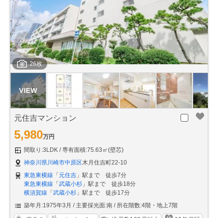
26枚
元住吉マンション
5,980
万円
間取り:3LDK
専有面積:75.63㎡(壁芯)
神奈川県川崎市中原区
木月住吉町22-10
東急東横線
「
元住吉
」駅まで 徒歩7分
東急東横線
「
武蔵小杉
」駅まで 徒歩18分
横須賀線
「
武蔵小杉
」駅まで 徒歩17分
築年月:1975年3月
主要採光面:南
所在階数:4階・地上7階