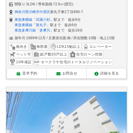
間取り:3LDK
専有面積:72.9㎡(壁芯)
神奈川県川崎市中原区
新丸子東2丁目890-7
東急東横線
「
武蔵小杉
」駅まで 徒歩6分
東急東横線
「
新丸子
」駅まで 徒歩6分
東急多摩川線
「
多摩川
」駅まで 徒歩19分
築年月:1989年12月
主要採光面:南
所在階数:10階・地上11階
南向き
角部屋
LDK15帖以上
エレベーター
ペット可
総戸数30戸以上
住宅ローン控除
10年保証
オークラヤ住宅のトータルリノベーション
見学予約
お問合せ
詳細を見る