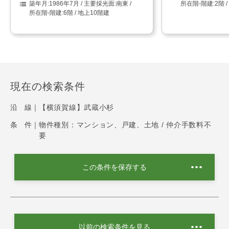
1986年7月
南東
2階 
6階 / 地上10階建
現在の検索条件
沿 線｜
【横須賀線】武蔵小杉
条 件｜
物件種別：マンション、戸建、土地 / 仲介手数料不
要
この条件を保存する
以前の検索条件を見る