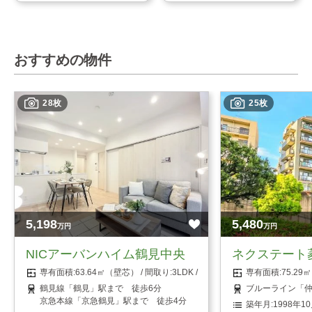
おすすめの物件
28枚
25枚
5,198
5,480
万円
万円
NICアーバンハイム鶴見中央
ネクステート
63.64㎡（壁芯）
3LDK
75.2
鶴見線「鶴見」駅まで 徒歩6分
ブルーライン「仲
京急本線「京急鶴見」駅まで 徒歩4分
1998年1