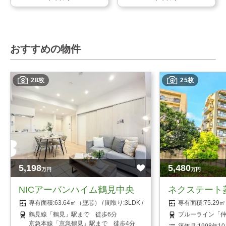
おすすめの物件
28枚
25枚
5,198
5,480
万円
万円
NICアーバンハイム鶴見中央
ネクステート
63.64㎡（壁芯）
3LDK
75.2
鶴見線「鶴見」駅まで 徒歩6分
ブルーライン「仲
京急本線「京急鶴見」駅まで 徒歩4分
1998年1