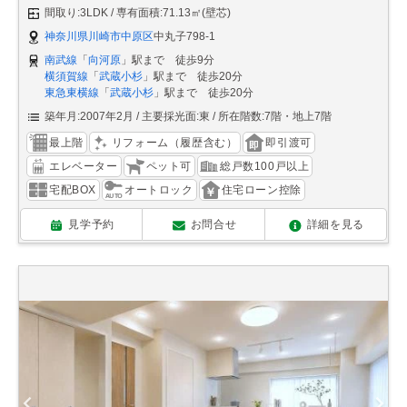
間取り:3LDK
専有面積:71.13㎡(壁芯)
神奈川県川崎市中原区
中丸子798-1
南武線
「
向河原
」駅まで 徒歩9分
横須賀線
「
武蔵小杉
」駅まで 徒歩20分
東急東横線
「
武蔵小杉
」駅まで 徒歩20分
築年月:2007年2月
主要採光面:東
所在階数:7階・地上7階
最上階
リフォーム（履歴含む）
即引渡可
エレベーター
ペット可
総戸数100戸以上
宅配BOX
オートロック
住宅ローン控除
見学予約
お問合せ
詳細を見る