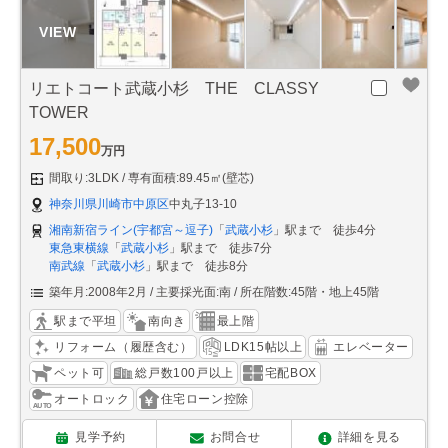
リエトコート武蔵小杉 THE CLASSY
TOWER
17,500
万円
間取り:3LDK
専有面積:89.45㎡(壁芯)
神奈川県川崎市中原区
中丸子13-10
湘南新宿ライン(宇都宮～逗子)
「
武蔵小杉
」駅まで 徒歩4分
東急東横線
「
武蔵小杉
」駅まで 徒歩7分
南武線
「
武蔵小杉
」駅まで 徒歩8分
築年月:2008年2月
主要採光面:南
所在階数:45階・地上45階
駅まで平坦
南向き
最上階
リフォーム（履歴含む）
LDK15帖以上
エレベーター
ペット可
総戸数100戸以上
宅配BOX
オートロック
住宅ローン控除
見学予約
お問合せ
詳細を見る