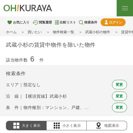
お気に入り
閲覧履歴
比較リスト
検索条件
ログイン
ホーム
買いたい
物件検索一覧
武蔵小杉の物件
賃貸中
武蔵小杉の賃貸中物件を除いた物件
6
該当物件数
件
検索条件
エリア｜指定なし
変更
沿 線｜【横須賀線】武蔵小杉
変更
条 件｜物件種別：マンション、戸建、土地 / 賃貸中物件を除く
変更
大きく表示
小さく表示
地図表示