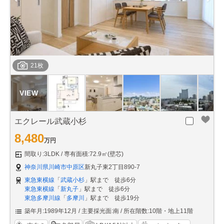
21枚
エクレール武蔵小杉
8,480
万円
間取り:3LDK
専有面積:72.9㎡(壁芯)
神奈川県川崎市中原区
新丸子東2丁目890-7
東急東横線
「
武蔵小杉
」駅まで 徒歩6分
東急東横線
「
新丸子
」駅まで 徒歩6分
東急多摩川線
「
多摩川
」駅まで 徒歩19分
築年月:1989年12月
主要採光面:南
所在階数:10階・地上11階