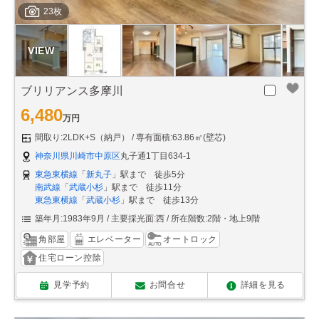
23枚
ブリリアンス多摩川
6,480
万円
間取り:2LDK+S（納戸）
専有面積:63.86㎡(壁芯)
神奈川県川崎市中原区
丸子通1丁目634-1
東急東横線
「
新丸子
」駅まで 徒歩5分
南武線
「
武蔵小杉
」駅まで 徒歩11分
東急東横線
「
武蔵小杉
」駅まで 徒歩13分
築年月:1983年9月
主要採光面:西
所在階数:2階・地上9階
角部屋
エレベーター
オートロック
住宅ローン控除
見学予約
お問合せ
詳細を見る