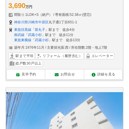
3,690
万円
間取り:1LDK+S（納戸）
専有面積:52.38㎡(壁芯)
神奈川県川崎市中原区
丸子通1丁目651-1
東急目黒線
「
新丸子
」駅まで 徒歩4分
南武線
「
武蔵小杉
」駅まで 徒歩11分
東急東横線
「
武蔵小杉
」駅まで 徒歩13分
築年月:1976年11月
主要採光面:西
所在階数:2階・地上7階
駅まで平坦
リフォーム（履歴含む）
エレベーター
総戸数30戸以上
見学予約
お問合せ
詳細を見る