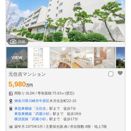
26枚
元住吉マンション
5,980
万円
間取り:3LDK
専有面積:75.63㎡(壁芯)
神奈川県川崎市中原区
木月住吉町22-10
東急東横線
「
元住吉
」駅まで 徒歩7分
東急東横線
「
武蔵小杉
」駅まで 徒歩18分
横須賀線
「
武蔵小杉
」駅まで 徒歩17分
築年月:1975年3月
主要採光面:南
所在階数:4階・地上7階