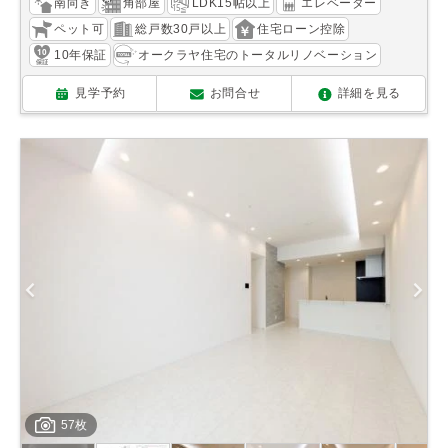
南向き
角部屋
LDK15帖以上
エレベーター
ペット可
総戸数30戸以上
住宅ローン控除
10年保証
オークラヤ住宅のトータルリノベーション
見学予約
お問合せ
詳細を見る
57枚