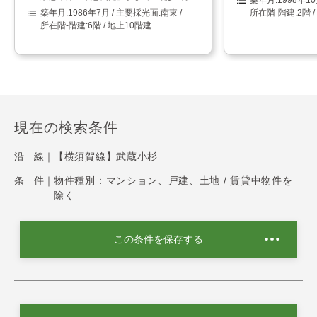
1986年7月
南東
2階 
6階 / 地上10階建
現在の検索条件
沿 線｜
【横須賀線】武蔵小杉
条 件｜
物件種別：マンション、戸建、土地 / 賃貸中物件を
除く
この条件を保存する