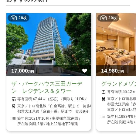
28枚
20枚
17,000
14,980
万円
万円
ザ・パークハウス三田ガーデ
グランドメゾ
ン レジデンス＆タワー
55.1
東京メトロ南北線
47.44㎡（壁芯）
1LDK
都営大江戸線「赤
東京メトロ南北線「白金高輪」駅まで 徒歩8分
東京メトロ日比谷
都営大江戸線「麻布十番」駅まで 徒歩9分
1983年9
2021年10月
南西
4階 
1階 / 地上22階地下2階建