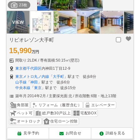
23枚
リビオレゾン大手町
15,990
万円
間取り:2LDK
専有面積:50.15㎡(壁芯)
東京都千代田区
内神田1丁目12-9
東京メトロ丸ノ内線
「
大手町
」駅まで 徒歩8分
山手線
「
神田
」駅まで 徒歩6分
中央本線
「
東京
」駅まで 徒歩15分
築年月:2014年2月
主要採光面:北
所在階数:6階・地上13階
角部屋
リフォーム（履歴含む）
エレベーター
ペット可
総戸数30戸以上
宅配BOX
オートロック
住宅ローン控除
見学予約
お問合せ
詳細を見る