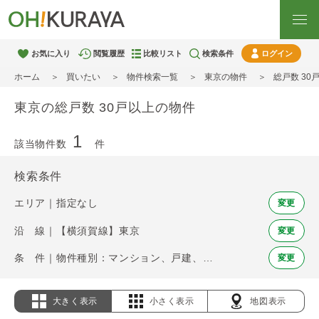
お気に入り
閲覧履歴
比較リスト
検索条件
ログイン
ホーム
買いたい
物件検索一覧
東京の物件
総戸数 30
東京の総戸数 30戸以上の物件
1
該当物件数
件
検索条件
エリア｜指定なし
変更
沿 線｜【横須賀線】東京
変更
条 件｜物件種別：マンション、戸建、土地 / 総戸数 30戸以上
変更
大きく表示
小さく表示
地図表示