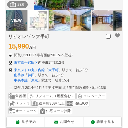
23枚
リビオレゾン大手町
15,990
万円
間取り:2LDK
専有面積:50.15㎡(壁芯)
東京都千代田区
内神田1丁目12-9
東京メトロ丸ノ内線
「
大手町
」駅まで 徒歩8分
山手線
「
神田
」駅まで 徒歩6分
中央本線
「
東京
」駅まで 徒歩15分
築年月:2014年2月
主要採光面:北
所在階数:6階・地上13階
角部屋
リフォーム（履歴含む）
エレベーター
ペット可
総戸数30戸以上
宅配BOX
オートロック
住宅ローン控除
見学予約
お問合せ
詳細を見る