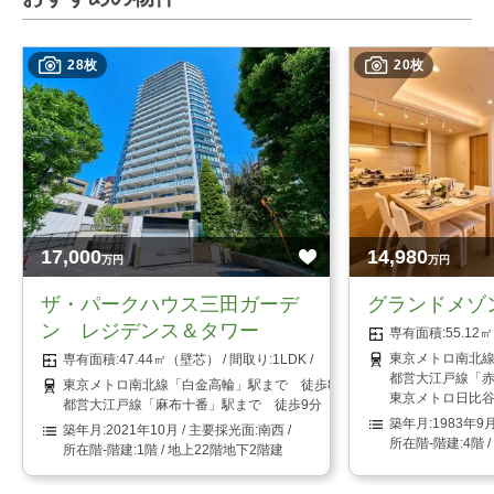
28枚
20枚
17,000
14,980
万円
万円
ザ・パークハウス三田ガーデ
グランドメゾ
ン レジデンス＆タワー
55.1
東京メトロ南北線
47.44㎡（壁芯）
1LDK
都営大江戸線「赤
東京メトロ南北線「白金高輪」駅まで 徒歩8分
東京メトロ日比谷
都営大江戸線「麻布十番」駅まで 徒歩9分
1983年9
2021年10月
南西
4階 
1階 / 地上22階地下2階建