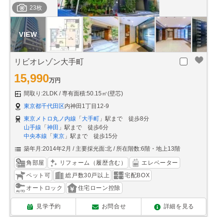
23枚
リビオレゾン大手町
15,990
万円
間取り:2LDK
専有面積:50.15㎡(壁芯)
東京都千代田区
内神田1丁目12-9
東京メトロ丸ノ内線
「
大手町
」駅まで 徒歩8分
山手線
「
神田
」駅まで 徒歩6分
中央本線
「
東京
」駅まで 徒歩15分
築年月:2014年2月
主要採光面:北
所在階数:6階・地上13階
角部屋
リフォーム（履歴含む）
エレベーター
ペット可
総戸数30戸以上
宅配BOX
オートロック
住宅ローン控除
見学予約
お問合せ
詳細を見る