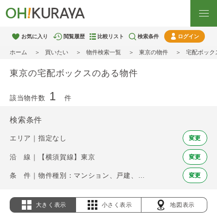
お気に入り
閲覧履歴
比較リスト
検索条件
ログイン
ホーム
買いたい
物件検索一覧
東京の物件
宅配ボック
東京の宅配ボックスのある物件
1
該当物件数
件
検索条件
エリア｜指定なし
変更
沿 線｜【横須賀線】東京
変更
条 件｜物件種別：マンション、戸建、土地 / 宅配ボックス
変更
大きく表示
小さく表示
地図表示