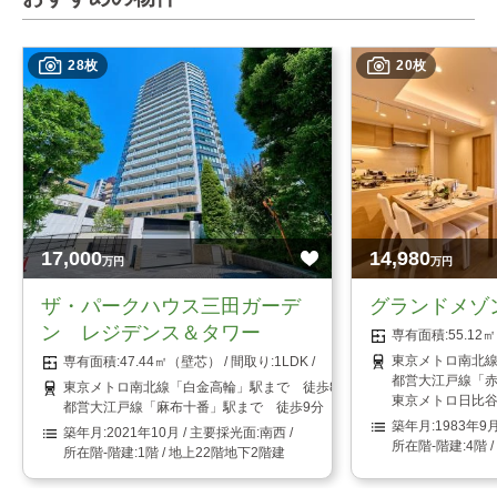
28枚
20枚
17,000
14,980
万円
万円
ザ・パークハウス三田ガーデ
グランドメゾ
ン レジデンス＆タワー
55.1
東京メトロ南北線
47.44㎡（壁芯）
1LDK
都営大江戸線「赤
東京メトロ南北線「白金高輪」駅まで 徒歩8分
東京メトロ日比谷
都営大江戸線「麻布十番」駅まで 徒歩9分
1983年9
2021年10月
南西
4階 
1階 / 地上22階地下2階建