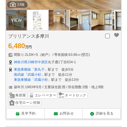
23枚
ブリリアンス多摩川
6,480
万円
間取り:2LDK+S（納戸）
専有面積:63.86㎡(壁芯)
神奈川県川崎市中原区
丸子通1丁目634-1
東急東横線
「
新丸子
」駅まで 徒歩5分
南武線
「
武蔵小杉
」駅まで 徒歩11分
東急東横線
「
武蔵小杉
」駅まで 徒歩13分
築年月:1983年9月
主要採光面:西
所在階数:2階・地上9階
角部屋
エレベーター
オートロック
住宅ローン控除
見学予約
お問合せ
詳細を見る