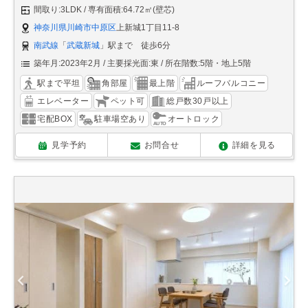
間取り:3LDK
専有面積:64.72㎡(壁芯)
神奈川県川崎市中原区
上新城1丁目11-8
南武線
「
武蔵新城
」駅まで 徒歩6分
築年月:2023年2月
主要採光面:東
所在階数:5階・地上5階
駅まで平坦
角部屋
最上階
ルーフバルコニー
エレベーター
ペット可
総戸数30戸以上
宅配BOX
駐車場空あり
オートロック
見学予約
お問合せ
詳細を見る