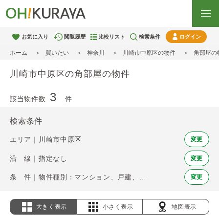
お気に入り
閲覧履歴
比較リスト
検索条件
ログイン
ホーム
買いたい
神奈川
川崎市中原区の物件
角部屋の
川崎市中原区の角部屋の物件
3
該当物件数
件
検索条件
エリア｜川崎市中原区
変更
沿 線｜指定なし
変更
条 件｜物件種別：マンション、戸建、土地 / 角部屋
変更
大きく表示
小さく表示
地図表示