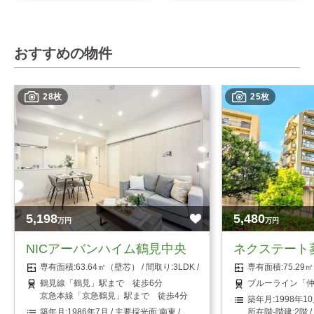
おすすめの物件
28枚
25枚
5,198
5,480
万円
万円
NICアーバンハイム鶴見中央
ネクステート
63.64㎡（壁芯）
3LDK
75.2
鶴見線「鶴見」駅まで 徒歩6分
ブルーライン「仲
京急本線「京急鶴見」駅まで 徒歩4分
1998年1
1986年7月
南東
2階 