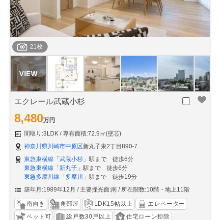
21枚
エクレール武蔵小杉
8,480
万円
間取り:3LDK
専有面積:72.9㎡(壁芯)
神奈川県川崎市中原区
新丸子東2丁目890-7
東急東横線
「
武蔵小杉
」駅まで 徒歩6分
東急東横線
「
新丸子
」駅まで 徒歩6分
東急多摩川線
「
多摩川
」駅まで 徒歩19分
築年月:1989年12月
主要採光面:南
所在階数:10階・地上11階
南向き
角部屋
LDK15帖以上
エレベーター
ペット可
総戸数30戸以上
住宅ローン控除