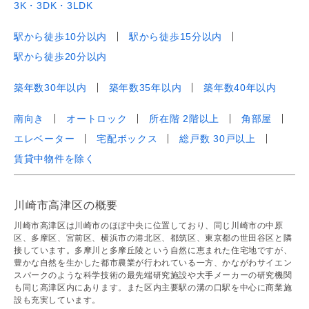
3K・3DK・3LDK
駅から徒歩10分以内
駅から徒歩15分以内
駅から徒歩20分以内
築年数30年以内
築年数35年以内
築年数40年以内
南向き
オートロック
所在階 2階以上
角部屋
エレベーター
宅配ボックス
総戸数 30戸以上
賃貸中物件を除く
川崎市高津区の概要
川崎市高津区は川崎市のほぼ中央に位置しており、同じ川崎市の中原
区、多摩区、宮前区、横浜市の港北区、都筑区、東京都の世田谷区と隣
接しています。多摩川と多摩丘陵という自然に恵まれた住宅地ですが、
豊かな自然を生かした都市農業が行われている一方、かながわサイエン
スパークのような科学技術の最先端研究施設や大手メーカーの研究機関
も同じ高津区内にあります。また区内主要駅の溝の口駅を中心に商業施
設も充実しています。