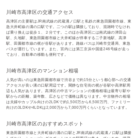
川崎市高津区の交通アクセス
高津区の主要駅はJR南武線の武蔵溝ノ口駅と私鉄の東急田園都市線、東
急大井町線の溝の口駅です。二つの駅は隣接しており、混雑時でなけれ
ば乗り換えは徒歩１、２分です。このほか高津区には南武線の津田山
駅、久地駅、東急田園都市線と大井町線が停車する二子新地駅、高津
駅、田園都市線の梶が谷駅があります。路線バスは川崎市交通局、東急
バスが運行しています。また、宮内には第三京浜や国道246号線が走っ
ており、自動車の移動も便利です。
川崎市高津区のマンション相場
人気が高いのは東急田園都市線で渋谷まで約15分という都心部への交通
アクセスが良い溝の口駅周辺です。閑静な住宅街の梶が谷駅や高津駅周
辺も人気があります。高津区の中古マンションの価格相場は最寄り駅や
駅からの距離、築年数、広さなどで価格は異なります。中古物件の相場
は夫婦やカップル向けの2LDKで約1,500万から6,500万円、ファミリー
向けの3LDKや4LDKは2,000万から7,000万円くらいとなっています。
川崎市高津区のおすすめスポット
東急田園都市線と大井町線の溝の口駅とJR南武線の武蔵溝ノ口駅は隣接