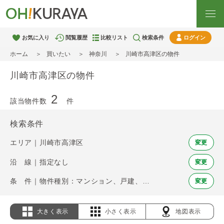
お気に入り
閲覧履歴
比較リスト
検索条件
ログイン
ホーム
買いたい
神奈川
川崎市高津区の物件
川崎市高津区の物件
2
該当物件数
件
検索条件
エリア｜川崎市高津区
変更
沿 線｜指定なし
変更
条 件｜物件種別：マンション、戸建、土地
変更
大きく表示
小さく表示
地図表示