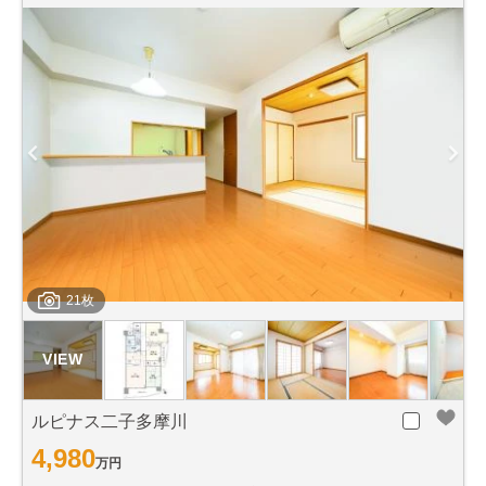
21枚
ルピナス二子多摩川
4,980
万円