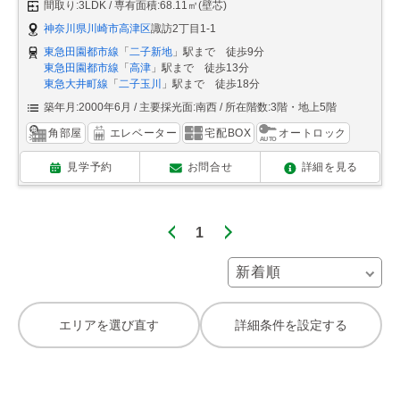
間取り:3LDK
専有面積:68.11㎡(壁芯)
神奈川県川崎市高津区
諏訪2丁目1-1
東急田園都市線
「
二子新地
」駅まで 徒歩9分
東急田園都市線
「
高津
」駅まで 徒歩13分
東急大井町線
「
二子玉川
」駅まで 徒歩18分
築年月:2000年6月
主要採光面:南西
所在階数:3階・地上5階
角部屋
エレベーター
宅配BOX
オートロック
見学予約
お問合せ
詳細を見る
1
エリアを選び直す
詳細条件を設定する