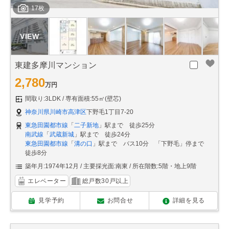
17枚
東建多摩川マンション
2,780
万円
間取り:3LDK
専有面積:55㎡(壁芯)
神奈川県川崎市高津区
下野毛1丁目7-20
東急田園都市線
「
二子新地
」駅まで 徒歩25分
南武線
「
武蔵新城
」駅まで 徒歩24分
東急田園都市線
「
溝の口
」駅まで バス10分 「下野毛」停まで
徒歩8分
築年月:1974年12月
主要採光面:南東
所在階数:5階・地上9階
エレベーター
総戸数30戸以上
見学予約
お問合せ
詳細を見る