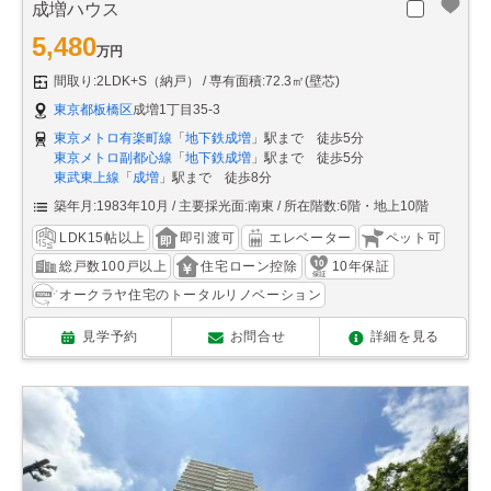
成増ハウス
5,480
万円
間取り:2LDK+S（納戸）
専有面積:72.3㎡(壁芯)
東京都板橋区
成増1丁目35-3
東京メトロ有楽町線
「
地下鉄成増
」駅まで 徒歩5分
東京メトロ副都心線
「
地下鉄成増
」駅まで 徒歩5分
東武東上線
「
成増
」駅まで 徒歩8分
築年月:1983年10月
主要採光面:南東
所在階数:6階・地上10階
LDK15帖以上
即引渡可
エレベーター
ペット可
総戸数100戸以上
住宅ローン控除
10年保証
オークラヤ住宅のトータルリノベーション
見学予約
お問合せ
詳細を見る