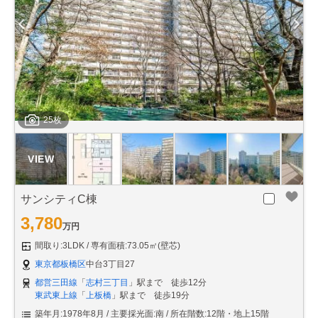
25枚
サンシティC棟
3,780
万円
間取り:3LDK
専有面積:73.05㎡(壁芯)
東京都板橋区
中台3丁目27
都営三田線
「
志村三丁目
」駅まで 徒歩12分
東武東上線
「
上板橋
」駅まで 徒歩19分
築年月:1978年8月
主要採光面:南
所在階数:12階・地上15階