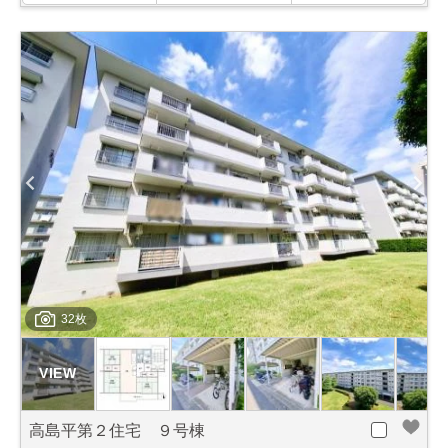
32枚
高島平第２住宅 ９号棟