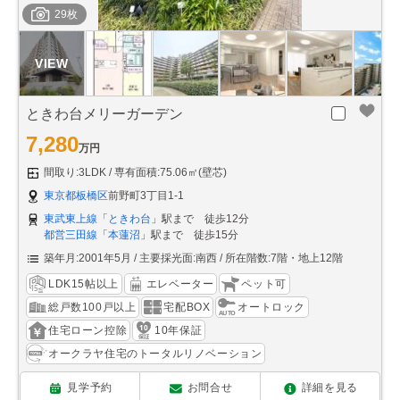
29枚
ときわ台メリーガーデン
7,280
万円
間取り:3LDK
専有面積:75.06㎡(壁芯)
東京都板橋区
前野町3丁目1-1
東武東上線
「
ときわ台
」駅まで 徒歩12分
都営三田線
「
本蓮沼
」駅まで 徒歩15分
築年月:2001年5月
主要採光面:南西
所在階数:7階・地上12階
LDK15帖以上
エレベーター
ペット可
総戸数100戸以上
宅配BOX
オートロック
住宅ローン控除
10年保証
オークラヤ住宅のトータルリノベーション
見学予約
お問合せ
詳細を見る