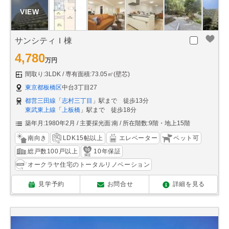
サンシティＩ棟
4,780
万円
間取り:3LDK
専有面積:73.05㎡(壁芯)
東京都板橋区
中台3丁目27
都営三田線
「
志村三丁目
」駅まで 徒歩13分
東武東上線
「
上板橋
」駅まで 徒歩18分
築年月:1980年2月
主要採光面:南
所在階数:9階・地上15階
南向き
LDK15帖以上
エレベーター
ペット可
総戸数100戸以上
10年保証
オークラヤ住宅のトータルリノベーション
見学予約
お問合せ
詳細を見る