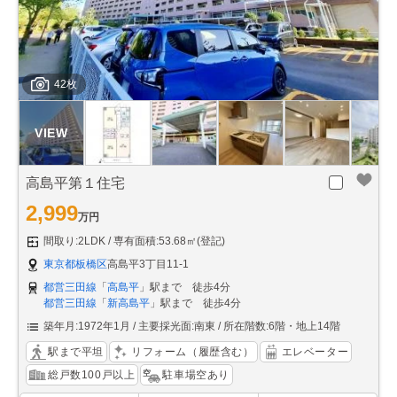
42枚
高島平第１住宅
2,999
万円
間取り:2LDK
専有面積:53.68㎡(登記)
東京都板橋区
高島平3丁目11-1
都営三田線
「
高島平
」駅まで 徒歩4分
都営三田線
「
新高島平
」駅まで 徒歩4分
築年月:1972年1月
主要採光面:南東
所在階数:6階・地上14階
駅まで平坦
リフォーム（履歴含む）
エレベーター
総戸数100戸以上
駐車場空あり