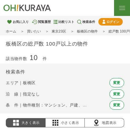
お気に入り
閲覧履歴
比較リスト
検索条件
ログイン
ホーム
買いたい
東京23区
板橋区の物件
総戸数 100
板橋区の総戸数 100戸以上の物件
10
該当物件数
件
検索条件
エリア｜板橋区
変更
沿 線｜指定なし
変更
条 件｜物件種別：マンション、戸建、土地 / 総戸数 100戸以上
変更
大きく表示
小さく表示
地図表示