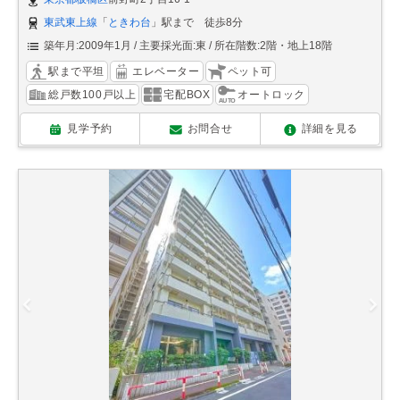
東武東上線
「
ときわ台
」駅まで 徒歩8分
築年月:2009年1月
主要採光面:東
所在階数:2階・地上18階
駅まで平坦
エレベーター
ペット可
総戸数100戸以上
宅配BOX
オートロック
見学予約
お問合せ
詳細を見る