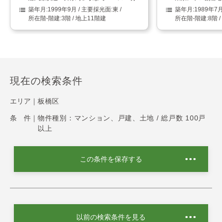
1999年9月
東
1989年7
3階 / 地上11階建
8階 
現在の検索条件
エリア｜
板橋区
条 件｜
物件種別：マンション、戸建、土地 / 総戸数 100戸
以上
この条件を保存する
以前の検索条件を見る