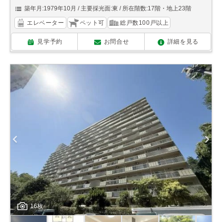
築年月:1979年10月
主要採光面:東
所在階数:17階・地上23階
エレベーター
ペット可
総戸数100戸以上
見学予約
お問合せ
詳細を見る
16枚