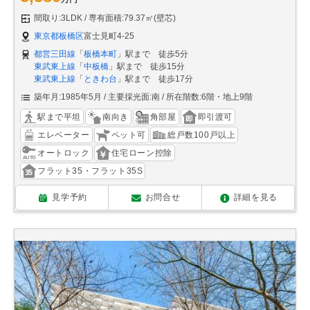
間取り:3LDK
専有面積:79.37㎡(壁芯)
東京都板橋区
富士見町4-25
都営三田線
「
板橋本町
」駅まで 徒歩5分
東武東上線
「
中板橋
」駅まで 徒歩15分
東武東上線
「
ときわ台
」駅まで 徒歩17分
築年月:1985年5月
主要採光面:南
所在階数:6階・地上9階
駅まで平坦
南向き
角部屋
即引渡可
エレベーター
ペット可
総戸数100戸以上
オートロック
住宅ローン控除
フラット35・フラット35S
見学予約
お問合せ
詳細を見る