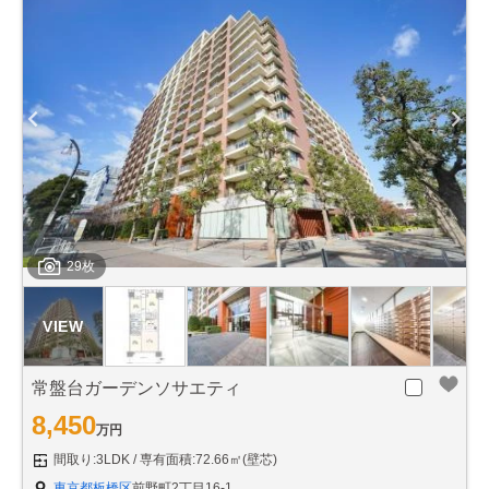
29枚
常盤台ガーデンソサエティ
8,450
万円
間取り:3LDK
専有面積:72.66㎡(壁芯)
東京都板橋区
前野町2丁目16-1