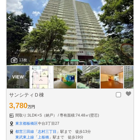
13枚
サンシティＤ棟
3,780
万円
間取り:3LDK+S（納戸）
専有面積:74.48㎡(壁芯)
東京都板橋区
中台3丁目27
都営三田線
「
志村三丁目
」駅まで 徒歩13分
東武東上線
「
上板橋
」駅まで 徒歩19分