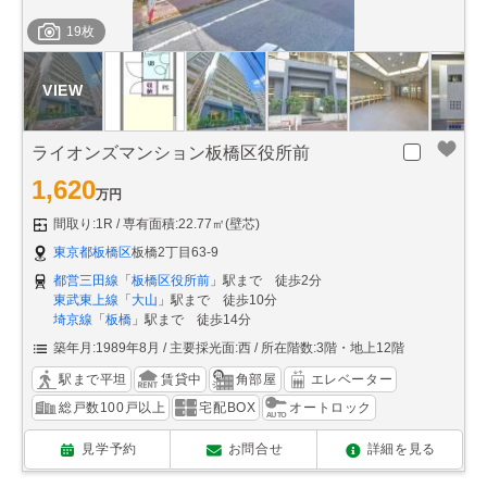
19枚
ライオンズマンション板橋区役所前
1,620
万円
間取り:1R
専有面積:22.77㎡(壁芯)
東京都板橋区
板橋2丁目63-9
都営三田線
「
板橋区役所前
」駅まで 徒歩2分
東武東上線
「
大山
」駅まで 徒歩10分
埼京線
「
板橋
」駅まで 徒歩14分
築年月:1989年8月
主要採光面:西
所在階数:3階・地上12階
駅まで平坦
賃貸中
角部屋
エレベーター
総戸数100戸以上
宅配BOX
オートロック
見学予約
お問合せ
詳細を見る