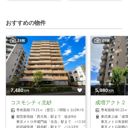
おすすめの物件
18枚
29枚
7,480
5,980
万円
万円
コスモシティ北砂
成増アクト２
73.21㎡（壁芯）
1LDK+S（納戸）
60.2
都営新宿線「西大島」駅まで 徒歩9分
東武東上線「成増
東京メトロ半蔵門線「住吉」駅まで バス10分 「小名木川小学校前」
東京メトロ有楽町
総武線快速「錦糸町」駅まで バス13分 「小名木川小学校前」停まで
東京メトロ副都心