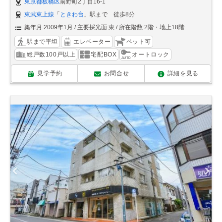
東京都板橋区
前野町2丁目16-1
東武東上線
「
ときわ台
」駅まで 徒歩8分
築年月:2009年1月
主要採光面:東
所在階数:2階・地上18階
駅まで平坦
エレベーター
ペット可
総戸数100戸以上
宅配BOX
オートロック
見学予約
お問合せ
詳細を見る