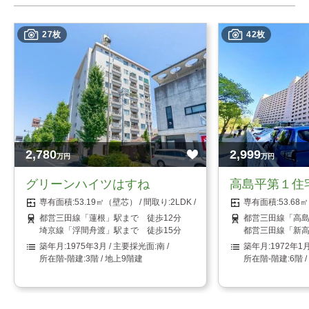
27枚
42枚
2,780
2,999
万円
万円
グリーンハイツはすね
高島平第１住
53.19㎡（壁芯）
2LDK
53.6
都営三田線「蓮根」駅まで 徒歩12分
都営三田線「高島
埼京線「浮間舟渡」駅まで 徒歩15分
都営三田線「新高
1975年3月
南
1972年1
3階 / 地上9階建
6階 