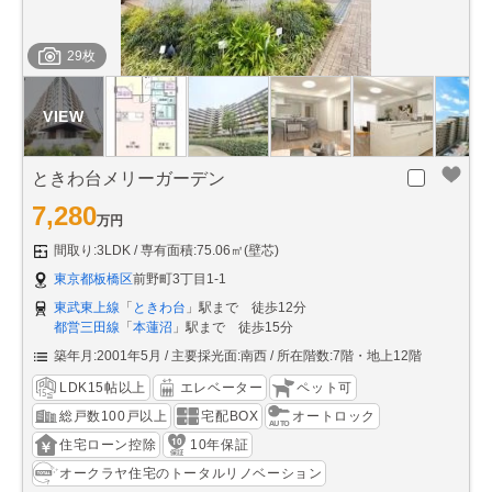
29枚
ときわ台メリーガーデン
7,280
万円
間取り:3LDK
専有面積:75.06㎡(壁芯)
東京都板橋区
前野町3丁目1-1
東武東上線
「
ときわ台
」駅まで 徒歩12分
都営三田線
「
本蓮沼
」駅まで 徒歩15分
築年月:2001年5月
主要採光面:南西
所在階数:7階・地上12階
LDK15帖以上
エレベーター
ペット可
総戸数100戸以上
宅配BOX
オートロック
住宅ローン控除
10年保証
オークラヤ住宅のトータルリノベーション