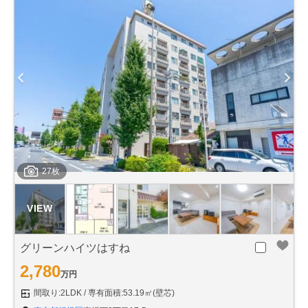
27枚
グリーンハイツはすね
2,780
万円
間取り:2LDK
専有面積:53.19㎡(壁芯)