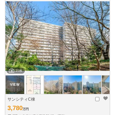
25枚
サンシティC棟
3,780
万円