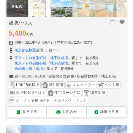
成増ハウス
5,480
万円
間取り:2LDK+S（納戸）
専有面積:72.3㎡(壁芯)
東京都板橋区
成増1丁目35-3
東京メトロ有楽町線
「
地下鉄成増
」駅まで 徒歩5分
東京メトロ副都心線
「
地下鉄成増
」駅まで 徒歩5分
東武東上線
「
成増
」駅まで 徒歩8分
築年月:1983年10月
主要採光面:南東
所在階数:6階・地上10階
LDK15帖以上
即引渡可
エレベーター
ペット可
総戸数100戸以上
住宅ローン控除
10年保証
オークラヤ住宅のトータルリノベーション
見学予約
お問合せ
詳細を見る