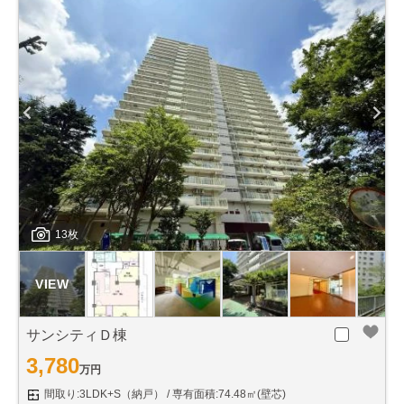
13枚
サンシティＤ棟
3,780
万円
間取り:3LDK+S（納戸）
専有面積:74.48㎡(壁芯)