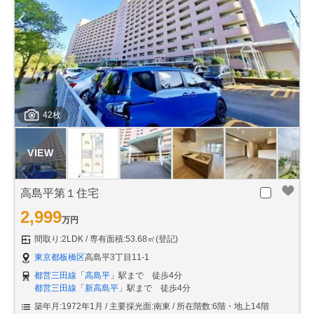
42枚
高島平第１住宅
2,999
万円
間取り:2LDK
専有面積:53.68㎡(登記)
東京都板橋区
高島平3丁目11-1
都営三田線
「
高島平
」駅まで 徒歩4分
都営三田線
「
新高島平
」駅まで 徒歩4分
築年月:1972年1月
主要採光面:南東
所在階数:6階・地上14階