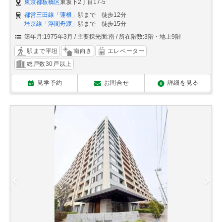
東京都板橋区
東坂下2丁目17-5
都営三田線
「
蓮根
」駅まで 徒歩12分
埼京線
「
浮間舟渡
」駅まで 徒歩15分
築年月:1975年3月
主要採光面:南
所在階数:3階・地上9階
駅まで平坦
南向き
エレベーター
総戸数30戸以上
見学予約
お問合せ
詳細を見る