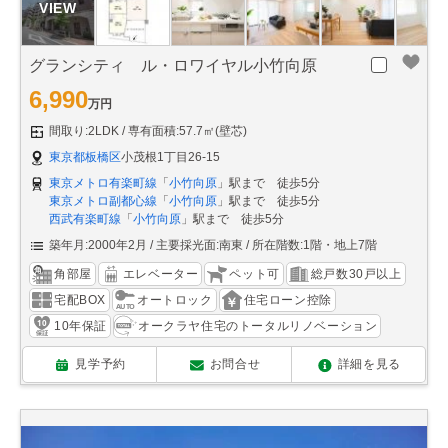
グランシティ ル・ロワイヤル小竹向原
6,990
万円
間取り:2LDK
専有面積:57.7㎡(壁芯)
東京都板橋区
小茂根1丁目26-15
東京メトロ有楽町線
「
小竹向原
」駅まで 徒歩5分
東京メトロ副都心線
「
小竹向原
」駅まで 徒歩5分
西武有楽町線
「
小竹向原
」駅まで 徒歩5分
築年月:2000年2月
主要採光面:南東
所在階数:1階・地上7階
角部屋
エレベーター
ペット可
総戸数30戸以上
宅配BOX
オートロック
住宅ローン控除
10年保証
オークラヤ住宅のトータルリノベーション
見学予約
お問合せ
詳細を見る