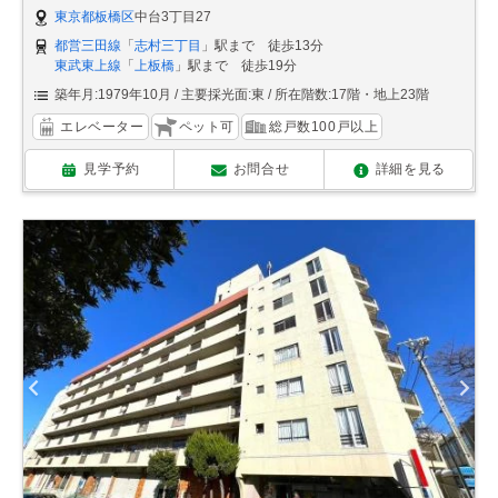
東京都板橋区
中台3丁目27
都営三田線
「
志村三丁目
」駅まで 徒歩13分
東武東上線
「
上板橋
」駅まで 徒歩19分
築年月:1979年10月
主要採光面:東
所在階数:17階・地上23階
エレベーター
ペット可
総戸数100戸以上
見学予約
お問合せ
詳細を見る