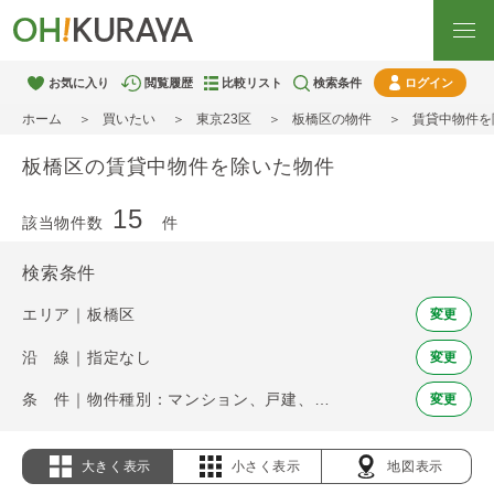
お気に入り
閲覧履歴
比較リスト
検索条件
ログイン
ホーム
買いたい
東京23区
板橋区の物件
賃貸中物件を
板橋区の賃貸中物件を除いた物件
15
該当物件数
件
検索条件
エリア｜板橋区
変更
沿 線｜指定なし
変更
条 件｜物件種別：マンション、戸建、土地 / 賃貸中物件を除く
変更
大きく表示
小さく表示
地図表示