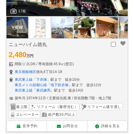
17枚
ニューハイム徳丸
2,480
万円
間取り:2LDK
専有面積:45.9㎡(壁芯)
東京都板橋区
徳丸4丁目14-18
東武東上線
「
下赤塚
」駅まで 徒歩10分
東京メトロ副都心線
「
地下鉄赤塚
」駅まで 徒歩12分
東武東上線
「
東武練馬
」駅まで 徒歩14分
築年月:1974年12月
主要採光面:東
所在階数:7階・地上7階
最上階
リフォーム（履歴含む）
リフォーム後引渡し
エレベーター
総戸数30戸以上
見学予約
お問合せ
詳細を見る