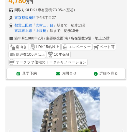
4,780
万円
間取り:3LDK
専有面積:73.05㎡(壁芯)
東京都板橋区
中台3丁目27
都営三田線
「
志村三丁目
」駅まで 徒歩13分
東武東上線
「
上板橋
」駅まで 徒歩18分
築年月:1980年2月
主要採光面:南
所在階数:9階・地上15階
南向き
LDK15帖以上
エレベーター
ペット可
総戸数100戸以上
10年保証
オークラヤ住宅のトータルリノベーション
見学予約
お問合せ
詳細を見る