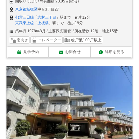
間取り:3LDK
専有面積:73.05㎡(壁芯)
東京都板橋区
中台3丁目27
都営三田線
「
志村三丁目
」駅まで 徒歩12分
東武東上線
「
上板橋
」駅まで 徒歩19分
築年月:1978年8月
主要採光面:南
所在階数:12階・地上15階
南向き
エレベーター
総戸数100戸以上
見学予約
お問合せ
詳細を見る