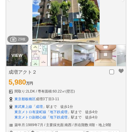
29枚
成増アクト２
5,980
万円
間取り:2LDK
専有面積:60.22㎡(壁芯)
東京都板橋区
成増3丁目3-11
東武東上線
「
成増
」駅まで 徒歩1分
東京メトロ有楽町線
「
地下鉄成増
」駅まで 徒歩4分
東京メトロ副都心線
「
地下鉄成増
」駅まで 徒歩4分
築年月:1989年7月
主要採光面:南西
所在階数:8階・地上9階