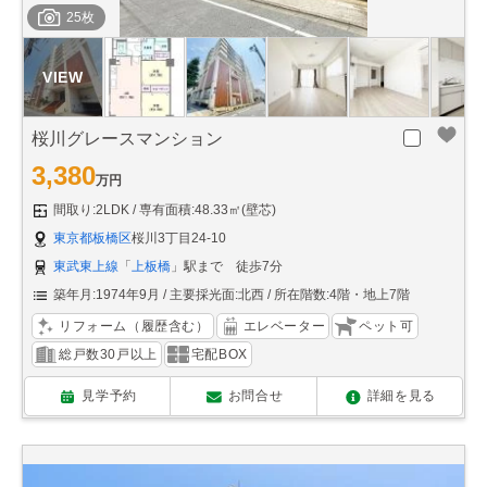
25枚
桜川グレースマンション
3,380
万円
間取り:2LDK
専有面積:48.33㎡(壁芯)
東京都板橋区
桜川3丁目24-10
東武東上線
「
上板橋
」駅まで 徒歩7分
築年月:1974年9月
主要採光面:北西
所在階数:4階・地上7階
リフォーム（履歴含む）
エレベーター
ペット可
総戸数30戸以上
宅配BOX
見学予約
お問合せ
詳細を見る