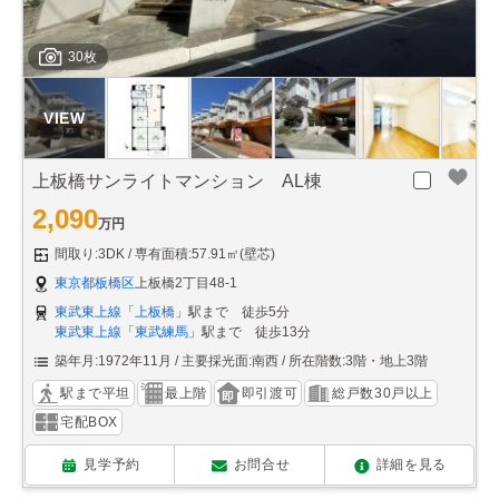
30枚
上板橋サンライトマンション AL棟
2,090
万円
間取り:3DK
専有面積:57.91㎡(壁芯)
東京都板橋区
上板橋2丁目48-1
東武東上線
「
上板橋
」駅まで 徒歩5分
東武東上線
「
東武練馬
」駅まで 徒歩13分
築年月:1972年11月
主要採光面:南西
所在階数:3階・地上3階
駅まで平坦
最上階
即引渡可
総戸数30戸以上
宅配BOX
見学予約
お問合せ
詳細を見る