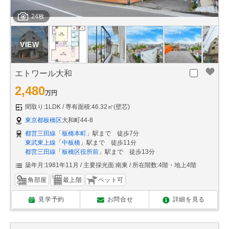
24枚
エトワール大和
2,480
万円
間取り:1LDK
専有面積:46.32㎡(壁芯)
東京都板橋区
大和町44-8
都営三田線
「
板橋本町
」駅まで 徒歩7分
東武東上線
「
中板橋
」駅まで 徒歩11分
都営三田線
「
板橋区役所前
」駅まで 徒歩13分
築年月:1981年11月
主要採光面:南東
所在階数:4階・地上4階
角部屋
最上階
ペット可
見学予約
お問合せ
詳細を見る