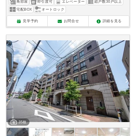
角部屋
即引渡可
エレベーター
総戸数30戸以上
宅配BOX
オートロック
見学予約
お問合せ
詳細を見る
35枚