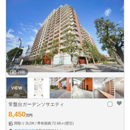
29枚
常盤台ガーデンソサエティ
8,450
万円
間取り:3LDK
専有面積:72.66㎡(壁芯)