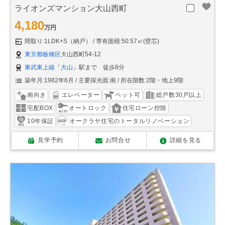
ライオンズマンション大山西町
4,180
万円
間取り:1LDK+S（納戸）
専有面積:50.57㎡(壁芯)
東京都板橋区
大山西町54-12
東武東上線
「
大山
」駅まで 徒歩8分
築年月:1982年6月
主要採光面:南
所在階数:2階・地上9階
南向き
エレベーター
ペット可
総戸数30戸以上
宅配BOX
オートロック
住宅ローン控除
10年保証
オークラヤ住宅のトータルリノベーション
見学予約
お問合せ
詳細を見る