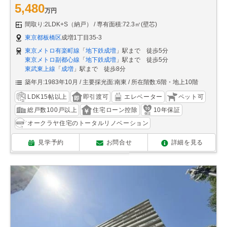
5,480
万円
間取り:2LDK+S（納戸）
専有面積:72.3㎡(壁芯)
東京都板橋区
成増1丁目35-3
東京メトロ有楽町線
「
地下鉄成増
」駅まで 徒歩5分
東京メトロ副都心線
「
地下鉄成増
」駅まで 徒歩5分
東武東上線
「
成増
」駅まで 徒歩8分
築年月:1983年10月
主要採光面:南東
所在階数:6階・地上10階
LDK15帖以上
即引渡可
エレベーター
ペット可
総戸数100戸以上
住宅ローン控除
10年保証
オークラヤ住宅のトータルリノベーション
見学予約
お問合せ
詳細を見る