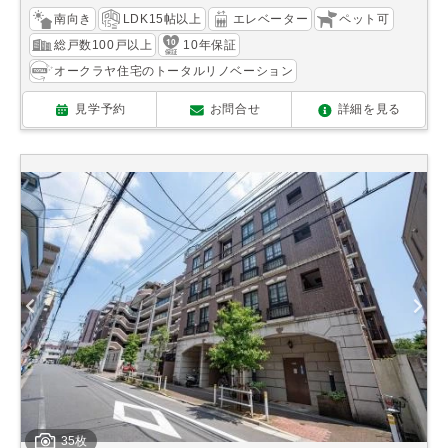
南向き
LDK15帖以上
エレベーター
ペット可
総戸数100戸以上
10年保証
オークラヤ住宅のトータルリノベーション
見学予約
お問合せ
詳細を見る
35枚