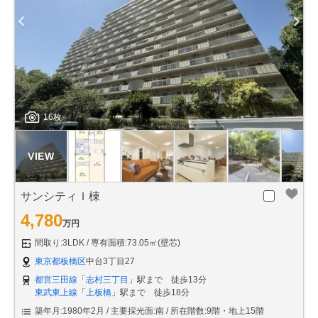
16枚
サンシティＩ棟
4,780
万円
間取り:3LDK
専有面積:73.05㎡(壁芯)
東京都板橋区
中台3丁目27
都営三田線
「
志村三丁目
」駅まで 徒歩13分
東武東上線
「
上板橋
」駅まで 徒歩18分
築年月:1980年2月
主要採光面:南
所在階数:9階・地上15階