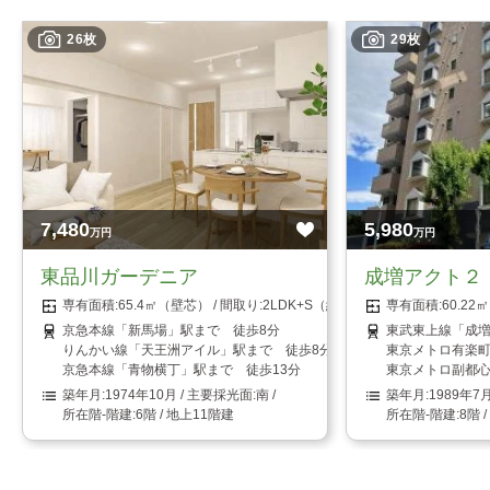
26枚
29枚
7,480
5,980
万円
万円
東品川ガーデニア
成増アクト２
65.4㎡（壁芯）
2LDK+S（納戸）
60.2
京急本線「新馬場」駅まで 徒歩8分
東武東上線「成増
りんかい線「天王洲アイル」駅まで 徒歩8分
東京メトロ有楽町
京急本線「青物横丁」駅まで 徒歩13分
東京メトロ副都心
1974年10月
南
1989年7
6階 / 地上11階建
8階 