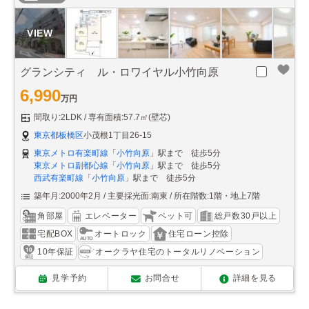
グランシティ ル・ロワイヤル小竹向原
6,990
万円
間取り:2LDK
専有面積:57.7㎡(壁芯)
東京都板橋区
小茂根1丁目26-15
東京メトロ有楽町線
「
小竹向原
」駅まで 徒歩5分
東京メトロ副都心線
「
小竹向原
」駅まで 徒歩5分
西武有楽町線
「
小竹向原
」駅まで 徒歩5分
築年月:2000年2月
主要採光面:南東
所在階数:1階・地上7階
角部屋
エレベーター
ペット可
総戸数30戸以上
宅配BOX
オートロック
住宅ローン控除
10年保証
オークラヤ住宅のトータルリノベーション
見学予約
お問合せ
詳細を見る