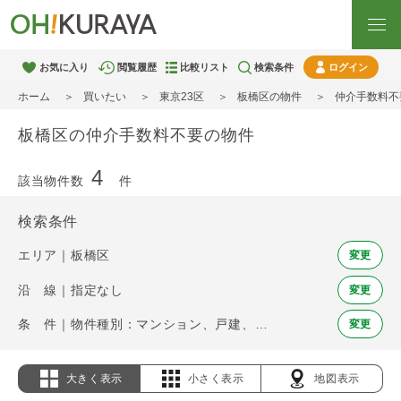
お気に入り
閲覧履歴
比較リスト
検索条件
ログイン
ホーム
買いたい
東京23区
板橋区の物件
仲介手数料不
板橋区の仲介手数料不要の物件
4
該当物件数
件
検索条件
エリア｜板橋区
変更
沿 線｜指定なし
変更
条 件｜物件種別：マンション、戸建、土地 / 仲介手数料不要
変更
大きく表示
小さく表示
地図表示