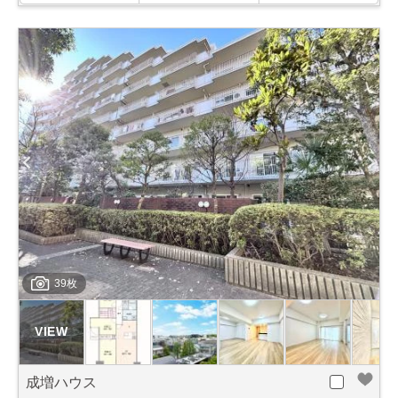
39枚
成増ハウス