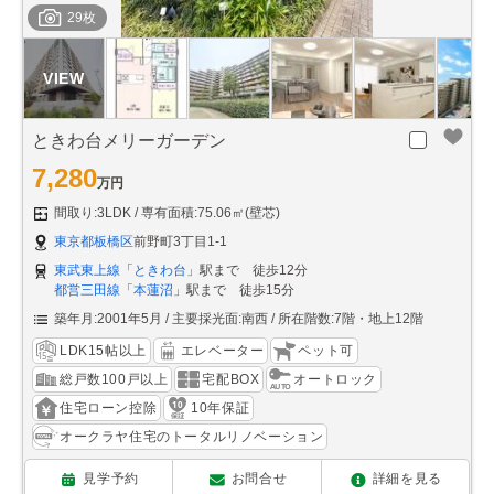
29枚
ときわ台メリーガーデン
7,280
万円
間取り:3LDK
専有面積:75.06㎡(壁芯)
東京都板橋区
前野町3丁目1-1
東武東上線
「
ときわ台
」駅まで 徒歩12分
都営三田線
「
本蓮沼
」駅まで 徒歩15分
築年月:2001年5月
主要採光面:南西
所在階数:7階・地上12階
LDK15帖以上
エレベーター
ペット可
総戸数100戸以上
宅配BOX
オートロック
住宅ローン控除
10年保証
オークラヤ住宅のトータルリノベーション
見学予約
お問合せ
詳細を見る