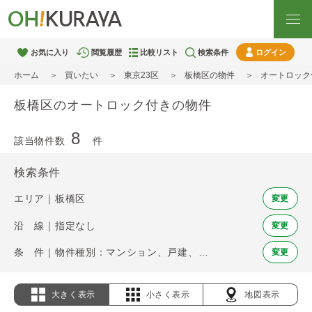
お気に入り
閲覧履歴
比較リスト
検索条件
ログイン
ホーム
買いたい
東京23区
板橋区の物件
オートロック
板橋区のオートロック付きの物件
8
該当物件数
件
検索条件
エリア｜板橋区
変更
沿 線｜指定なし
変更
条 件｜物件種別：マンション、戸建、土地 / オートロック
変更
大きく表示
小さく表示
地図表示