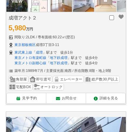
成増アクト２
5,980
万円
間取り:2LDK
専有面積:60.22㎡(壁芯)
東京都板橋区
成増3丁目3-11
東武東上線
「
成増
」駅まで 徒歩1分
東京メトロ有楽町線
「
地下鉄成増
」駅まで 徒歩4分
東京メトロ副都心線
「
地下鉄成増
」駅まで 徒歩4分
築年月:1989年7月
主要採光面:南西
所在階数:8階・地上9階
角部屋
即引渡可
エレベーター
総戸数30戸以上
宅配BOX
オートロック
見学予約
お問合せ
詳細を見る