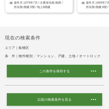
1979年7月
南西
1989年7
5階 / 地上8階建
8階 
現在の検索条件
エリア｜
板橋区
条 件｜
物件種別：マンション、戸建、土地 / オートロック
この条件を保存する
以前の検索条件を見る