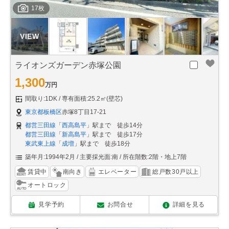
17枚
ライオンズガーデン赤塚公園
1,300
万円
間取り:1DK
専有面積:25.2㎡(壁芯)
東京都板橋区
赤塚8丁目17-21
都営三田線
「
西高島平
」駅まで 徒歩14分
都営三田線
「
新高島平
」駅まで 徒歩17分
東武東上線
「
成増
」駅まで 徒歩18分
築年月:1994年2月
主要採光面:南
所在階数:2階・地上7階
賃貸中
南向き
エレベーター
総戸数30戸以上
オートロック
見学予約
お問合せ
詳細を見る