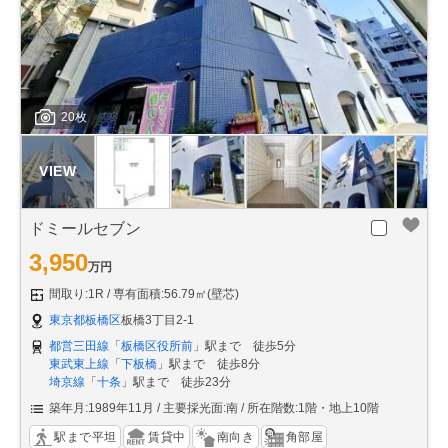
20枚
ドミールセブン
3,950
万円
間取り:1R
専有面積:56.79㎡(壁芯)
東京都板橋区
板橋3丁目2-1
都営三田線
「
板橋区役所前
」駅まで 徒歩5分
東武東上線
「
下板橋
」駅まで 徒歩8分
埼京線
「
十条
」駅まで 徒歩23分
築年月:1989年11月
主要採光面:南
所在階数:1階・地上10階
駅まで平坦
賃貸中
南向き
角部屋