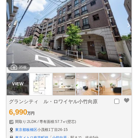
35枚
グランシティ ル・ロワイヤル小竹向原
6,990
万円
間取り:2LDK
専有面積:57.7㎡(壁芯)
東京都板橋区
小茂根1丁目26-15
東京メトロ有楽町線
「
小竹向原
」駅まで 徒歩5分