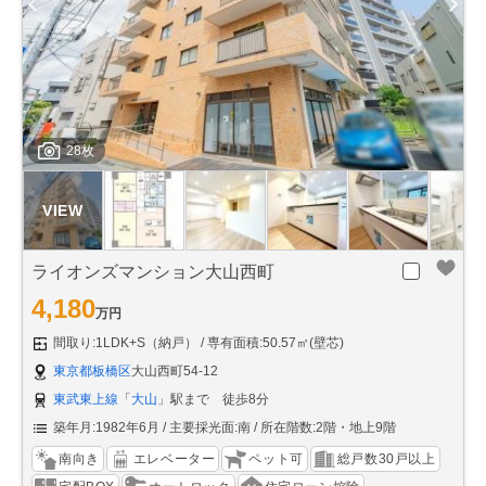
28枚
ライオンズマンション大山西町
4,180
万円
間取り:1LDK+S（納戸）
専有面積:50.57㎡(壁芯)
東京都板橋区
大山西町54-12
東武東上線
「
大山
」駅まで 徒歩8分
築年月:1982年6月
主要採光面:南
所在階数:2階・地上9階
南向き
エレベーター
ペット可
総戸数30戸以上