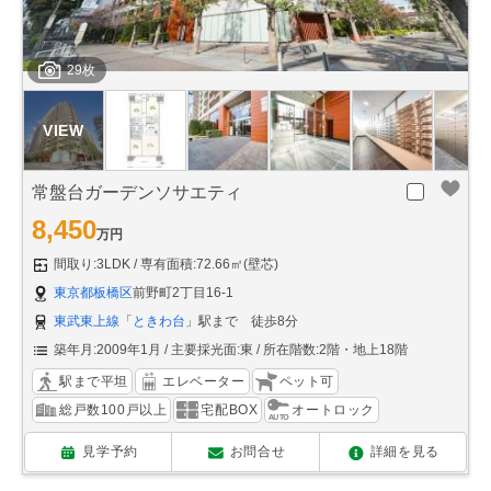
29枚
常盤台ガーデンソサエティ
8,450
万円
間取り:3LDK
専有面積:72.66㎡(壁芯)
東京都板橋区
前野町2丁目16-1
東武東上線
「
ときわ台
」駅まで 徒歩8分
築年月:2009年1月
主要採光面:東
所在階数:2階・地上18階
駅まで平坦
エレベーター
ペット可
総戸数100戸以上
宅配BOX
オートロック
見学予約
お問合せ
詳細を見る