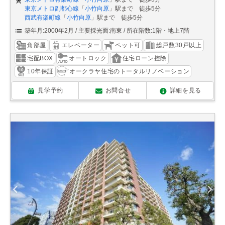
東京メトロ副都心線
「
小竹向原
」駅まで 徒歩5分
西武有楽町線
「
小竹向原
」駅まで 徒歩5分
築年月:2000年2月
主要採光面:南東
所在階数:1階・地上7階
角部屋
エレベーター
ペット可
総戸数30戸以上
宅配BOX
オートロック
住宅ローン控除
10年保証
オークラヤ住宅のトータルリノベーション
見学予約
お問合せ
詳細を見る