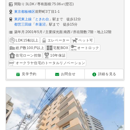
間取り:3LDK
専有面積:75.06㎡(壁芯)
東京都板橋区
前野町3丁目1-1
東武東上線
「
ときわ台
」駅まで 徒歩12分
都営三田線
「
本蓮沼
」駅まで 徒歩15分
築年月:2001年5月
主要採光面:南西
所在階数:7階・地上12階
LDK15帖以上
エレベーター
ペット可
総戸数100戸以上
宅配BOX
オートロック
住宅ローン控除
10年保証
オークラヤ住宅のトータルリノベーション
見学予約
お問合せ
詳細を見る