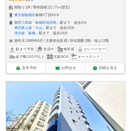
間取り:1R
専有面積:22.77㎡(壁芯)
東京都板橋区
板橋2丁目63-9
都営三田線
「
板橋区役所前
」駅まで 徒歩2分
東武東上線
「
大山
」駅まで 徒歩10分
埼京線
「
板橋
」駅まで 徒歩14分
築年月:1989年8月
主要採光面:西
所在階数:3階・地上12階
駅まで平坦
賃貸中
角部屋
エレベーター
総戸数100戸以上
宅配BOX
オートロック
見学予約
お問合せ
詳細を見る