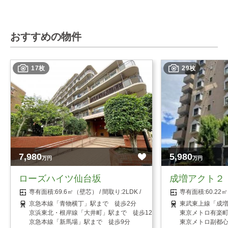
おすすめの物件
17枚
29枚
7,980
5,980
万円
万円
ローズハイツ仙台坂
成増アクト２
69.6㎡（壁芯）
2LDK
60.2
京急本線「青物横丁」駅まで 徒歩2分
東武東上線「成増
京浜東北・根岸線「大井町」駅まで 徒歩12分
東京メトロ有楽町
京急本線「新馬場」駅まで 徒歩9分
東京メトロ副都心