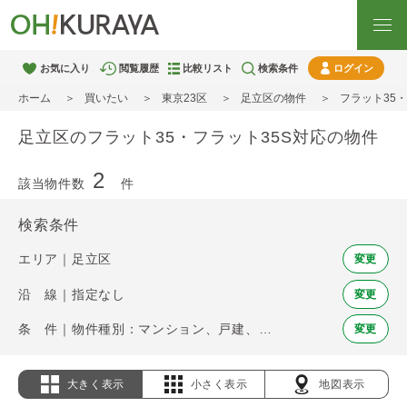
お気に入り
閲覧履歴
比較リスト
検索条件
ログイン
ホーム
買いたい
東京23区
足立区の物件
フラット35
足立区のフラット35・フラット35S対応の物件
2
該当物件数
件
検索条件
エリア｜足立区
変更
沿 線｜指定なし
変更
条 件｜物件種別：マンション、戸建、土地 / フラット35・フラット35S
変更
大きく表示
小さく表示
地図表示