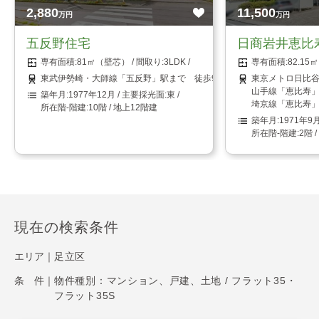
2,880
11,500
万円
万円
五反野住宅
日商岩井恵比
81㎡（壁芯）
3LDK
82.1
東武伊勢崎・大師線「五反野」駅まで 徒歩9分
東京メトロ日比谷
山手線「恵比寿」
1977年12月
東
埼京線「恵比寿」
10階 / 地上12階建
1971年9
2階 
現在の検索条件
エリア｜
足立区
条 件｜
物件種別：マンション、戸建、土地 / フラット35・
フラット35S