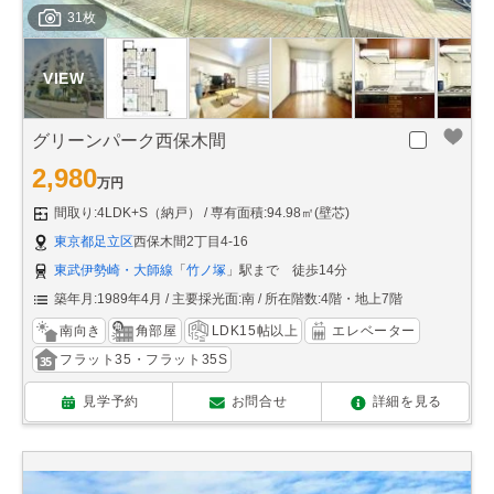
31枚
グリーンパーク西保木間
2,980
万円
間取り:4LDK+S（納戸）
専有面積:94.98㎡(壁芯)
東京都足立区
西保木間2丁目4-16
東武伊勢崎・大師線
「
竹ノ塚
」駅まで 徒歩14分
築年月:1989年4月
主要採光面:南
所在階数:4階・地上7階
南向き
角部屋
LDK15帖以上
エレベーター
フラット35・フラット35S
見学予約
お問合せ
詳細を見る