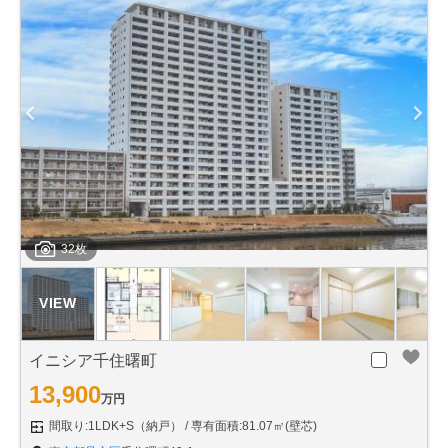
32枚
イニシア千住曙町
13,900
万円
間取り:1LDK+S（納戸）
専有面積:81.07㎡(壁芯)