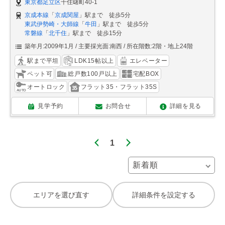
東京都足立区
千住曙町40-1
京成本線
「
京成関屋
」駅まで 徒歩5分
東武伊勢崎・大師線
「
牛田
」駅まで 徒歩5分
常磐線
「
北千住
」駅まで 徒歩15分
築年月:2009年1月
主要採光面:南西
所在階数:2階・地上24階
駅まで平坦
LDK15帖以上
エレベーター
ペット可
総戸数100戸以上
宅配BOX
オートロック
フラット35・フラット35S
見学予約
お問合せ
詳細を見る
1
エリアを選び直す
詳細条件を設定する