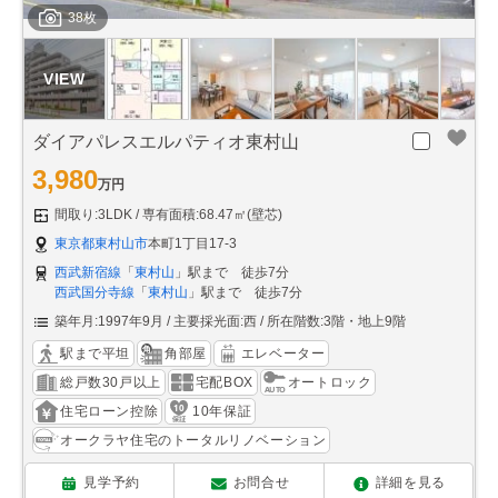
38枚
ダイアパレスエルパティオ東村山
3,980
万円
間取り:3LDK
専有面積:68.47㎡(壁芯)
東京都東村山市
本町1丁目17-3
西武新宿線
「
東村山
」駅まで 徒歩7分
西武国分寺線
「
東村山
」駅まで 徒歩7分
築年月:1997年9月
主要採光面:西
所在階数:3階・地上9階
駅まで平坦
角部屋
エレベーター
総戸数30戸以上
宅配BOX
オートロック
住宅ローン控除
10年保証
オークラヤ住宅のトータルリノベーション
見学予約
お問合せ
詳細を見る