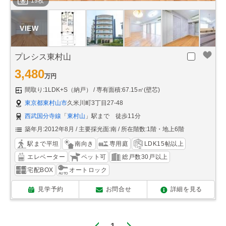
19枚
プレシス東村山
3,480
万円
間取り:1LDK+S（納戸）
専有面積:67.15㎡(壁芯)
東京都東村山市
久米川町3丁目27-48
西武国分寺線
「
東村山
」駅まで 徒歩11分
築年月:2012年8月
主要採光面:南
所在階数:1階・地上6階
駅まで平坦
南向き
専用庭
LDK15帖以上
エレベーター
ペット可
総戸数30戸以上
宅配BOX
オートロック
見学予約
お問合せ
詳細を見る