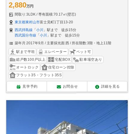
2,880
万円
間取り:3LDK
専有面積:70.17㎡(壁芯)
東京都東村山市
富士見町1丁目13-20
西武拝島線
「
小川
」駅まで 徒歩15分
西武国分寺線
「
小川
」駅まで 徒歩15分
築年月:2017年9月
主要採光面:西
所在階数:3階・地上11階
駅まで平坦
エレベーター
ペット可
総戸数100戸以上
宅配BOX
駐車場空あり
オートロック
住宅ローン控除
フラット35・フラット35S
見学予約
お問合せ
詳細を見る