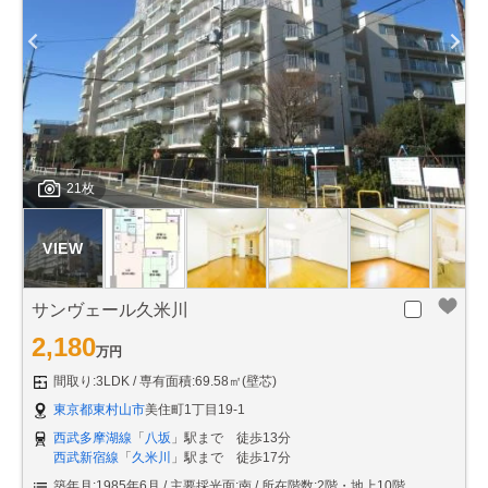
21枚
サンヴェール久米川
2,180
万円
間取り:3LDK
専有面積:69.58㎡(壁芯)
東京都東村山市
美住町1丁目19-1
西武多摩湖線
「
八坂
」駅まで 徒歩13分
西武新宿線
「
久米川
」駅まで 徒歩17分
築年月:1985年6月
主要採光面:南
所在階数:2階・地上10階