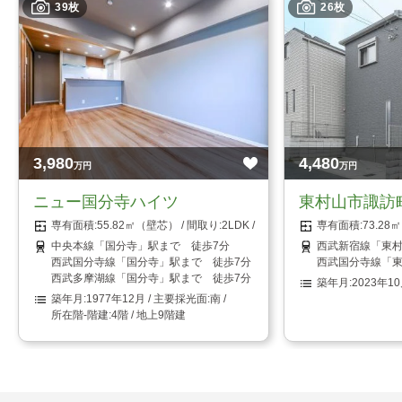
39枚
26枚
3,980
4,480
万円
万円
ニュー国分寺ハイツ
東村山市諏訪
55.82㎡（壁芯）
2LDK
73.2
中央本線「国分寺」駅まで 徒歩7分
西武新宿線「東村
西武国分寺線「国分寺」駅まで 徒歩7分
西武国分寺線「東
西武多摩湖線「国分寺」駅まで 徒歩7分
2023年1
1977年12月
南
4階 / 地上9階建