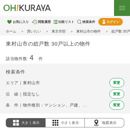
お気に入り
閲覧履歴
比較リスト
検索条件
ログイン
ホーム
買いたい
東京市部
東村山市の物件
総戸数 30
東村山市の総戸数 30戸以上の物件
4
該当物件数
件
検索条件
エリア｜東村山市
変更
沿 線｜指定なし
変更
条 件｜物件種別：マンション、戸建、土地 / 総戸数 30戸以上
変更
大きく表示
小さく表示
地図表示