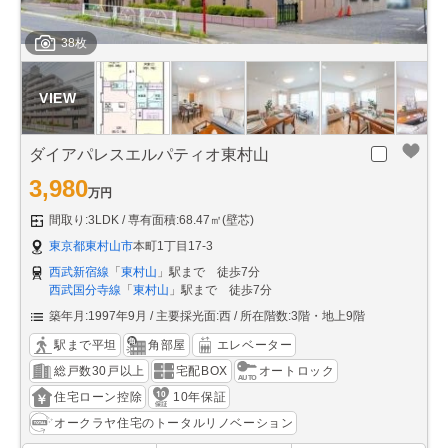
38枚
ダイアパレスエルパティオ東村山
3,980
万円
間取り:3LDK
専有面積:68.47㎡(壁芯)
東京都東村山市
本町1丁目17-3
西武新宿線
「
東村山
」駅まで 徒歩7分
西武国分寺線
「
東村山
」駅まで 徒歩7分
築年月:1997年9月
主要採光面:西
所在階数:3階・地上9階
駅まで平坦
角部屋
エレベーター
総戸数30戸以上
宅配BOX
オートロック
住宅ローン控除
10年保証
オークラヤ住宅のトータルリノベーション