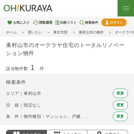
お気に入り
閲覧履歴
比較リスト
検索条件
ログイン
ホーム
買いたい
東京市部
東村山市の物件
オークラヤ
東村山市のオークラヤ住宅のトータルリノベー
ション物件
1
該当物件数
件
検索条件
エリア｜東村山市
変更
沿 線｜指定なし
変更
条 件｜物件種別：マンション、戸建、土地 / オークラヤ住宅のトータルリノベーション
変更