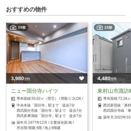
おすすめの物件
39枚
26枚
3,980
4,480
万円
万円
ニュー国分寺ハイツ
東村山市諏訪
55.82㎡（壁芯）
2LDK
73.2
中央本線「国分寺」駅まで 徒歩7分
西武新宿線「東村
西武国分寺線「国分寺」駅まで 徒歩7分
西武国分寺線「東
西武多摩湖線「国分寺」駅まで 徒歩7分
2023年1
1977年12月
南
4階 / 地上9階建