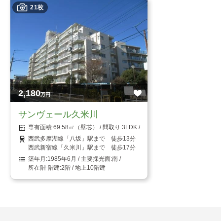
21枚
2,180
万円
サンヴェール久米川
69.58㎡（壁芯）
3LDK
西武多摩湖線「八坂」駅まで 徒歩13分
西武新宿線「久米川」駅まで 徒歩17分
1985年6月
南
2階 / 地上10階建