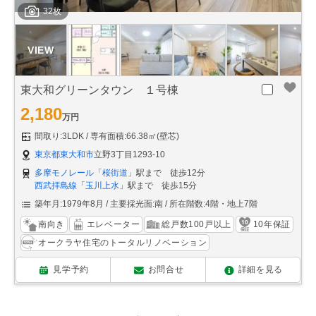
32枚
東大和グリーンタウン １号棟
2,180
万円
間取り:3LDK
専有面積:66.38㎡(壁芯)
東京都東大和市
立野3丁目1293-10
多摩モノレール
「
桜街道
」駅まで 徒歩12分
西武拝島線
「
玉川上水
」駅まで 徒歩15分
築年月:1979年8月
主要採光面:南
所在階数:4階・地上7階
南向き
エレベーター
総戸数100戸以上
10年保証
オークラヤ住宅のトータルリノベーション
見学予約
お問合せ
詳細を見る