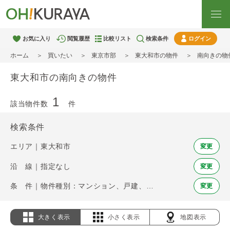
お気に入り
閲覧履歴
比較リスト
検索条件
ログイン
ホーム
買いたい
東京市部
東大和市の物件
南向きの物
東大和市の南向きの物件
1
該当物件数
件
検索条件
エリア｜東大和市
変更
沿 線｜指定なし
変更
条 件｜物件種別：マンション、戸建、土地 / 南向き
変更
大きく表示
小さく表示
地図表示