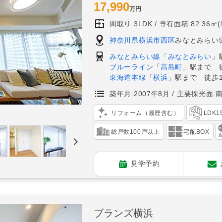
17,990
万円
間取り:3LDK
専有面積:82.36㎡
神奈川県横浜市西区
みなとみらい5
みなとみらい線
「
みなとみらい
」
ブルーライン
「
高島町
」駅まで 
東海道本線
「
横浜
」駅まで 徒歩1
築年月:2007年8月
主要採光面:
リフォーム（履歴含む）
LDK
総戸数100戸以上
宅配BOX
見学予約
ブランズ横浜