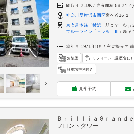
間取り:2LDK
専有面積:58.24㎡
神奈川県横浜市西区
宮ケ谷25-2
東海道本線
「
横浜
」駅まで 徒歩2
ブルーライン
「
三ツ沢上町
」駅ま
築年月:1971年8月
主要採光面:
角部屋
リフォーム（履歴含む
駐車場権利付き
見学予約
ＢｒｉｌｌｉａＧｒａｎｄ
フロントタワー