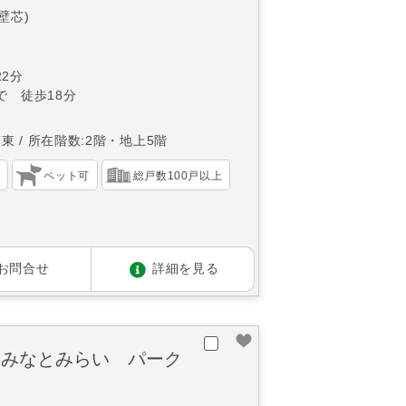
(壁芯)
2分
で 徒歩18分
南東
所在階数:2階・地上5階
）
ペット可
総戸数100戸以上
お問合せ
詳細を見る
ｅみなとみらい パーク