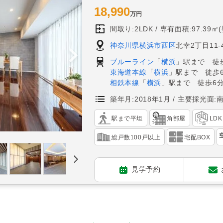
18,990
万円
間取り:2LDK
専有面積:97.39㎡
神奈川県横浜市西区
北幸2丁目11-
ブルーライン
「
横浜
」駅まで 徒
東海道本線
「
横浜
」駅まで 徒歩
相鉄本線
「
横浜
」駅まで 徒歩6
築年月:2018年1月
主要採光面:
駅まで平坦
角部屋
LD
総戸数100戸以上
宅配BOX
見学予約