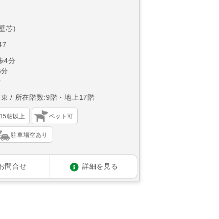
(壁芯)
47
歩4分
6分
分
南東
所在階数:9階・地上17階
K15帖以上
ペット可
駐車場空あり
お問合せ
詳細を見る