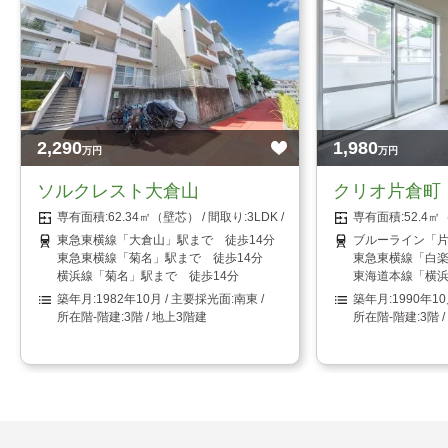
2,290
1,980
万円
万円
ソルクレスト大倉山
クリオ片倉町
62.34㎡（壁芯）
3LDK
52.4
東急東横線「大倉山」駅まで 徒歩14分
ブルーライン「片
東急東横線「菊名」駅まで 徒歩14分
東急東横線「白楽
横浜線「菊名」駅まで 徒歩14分
東海道本線「横浜
1982年10月
南東
1990年1
3階 / 地上3階建
3階 