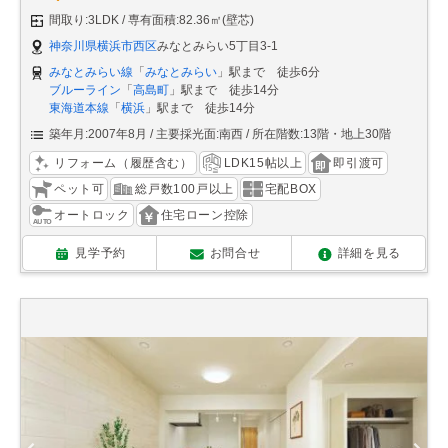
間取り:3LDK
専有面積:82.36㎡(壁芯)
神奈川県横浜市西区
みなとみらい5丁目3-1
みなとみらい線
「
みなとみらい
」駅まで 徒歩6分
ブルーライン
「
高島町
」駅まで 徒歩14分
東海道本線
「
横浜
」駅まで 徒歩14分
築年月:2007年8月
主要採光面:南西
所在階数:13階・地上30階
リフォーム（履歴含む）
LDK15帖以上
即引渡可
ペット可
総戸数100戸以上
宅配BOX
オートロック
住宅ローン控除
見学予約
お問合せ
詳細を見る