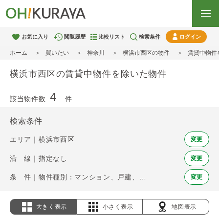
お気に入り
閲覧履歴
比較リスト
検索条件
ログイン
ホーム
買いたい
神奈川
横浜市西区の物件
賃貸中物件
横浜市西区の賃貸中物件を除いた物件
4
該当物件数
件
検索条件
エリア｜横浜市西区
変更
沿 線｜指定なし
変更
条 件｜物件種別：マンション、戸建、土地 / 賃貸中物件を除く
変更
大きく表示
小さく表示
地図表示