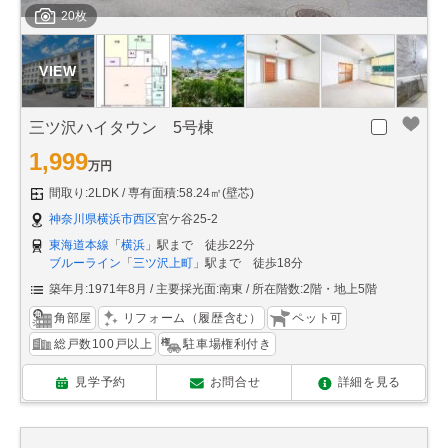
20枚
三ツ沢ハイタウン 5号棟
1,999
万円
間取り:2LDK
専有面積:58.24㎡(壁芯)
神奈川県横浜市西区
宮ケ谷25-2
東海道本線
「
横浜
」駅まで 徒歩22分
ブルーライン
「
三ツ沢上町
」駅まで 徒歩18分
築年月:1971年8月
主要採光面:南東
所在階数:2階・地上5階
角部屋
リフォーム（履歴含む）
ペット可
総戸数100戸以上
駐車場権利付き
見学予約
お問合せ
詳細を見る