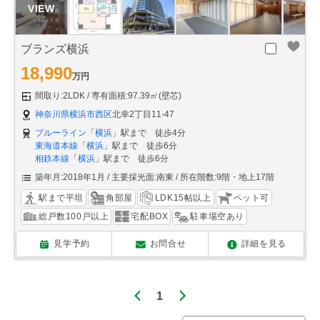
ブランズ横浜
18,990
万円
間取り:2LDK
専有面積:97.39㎡(壁芯)
神奈川県横浜市西区
北幸2丁目11-47
ブルーライン
「
横浜
」駅まで 徒歩4分
東海道本線
「
横浜
」駅まで 徒歩6分
相鉄本線
「
横浜
」駅まで 徒歩6分
築年月:2018年1月
主要採光面:南東
所在階数:9階・地上17階
駅まで平坦
角部屋
LDK15帖以上
ペット可
総戸数100戸以上
宅配BOX
駐車場空あり
見学予約
お問合せ
詳細を見る
1