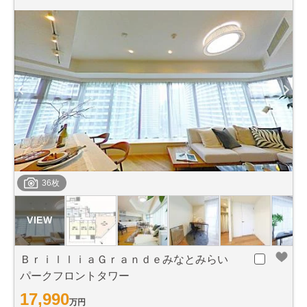
36枚
ＢｒｉｌｌｉａＧｒａｎｄｅみなとみらい
パークフロントタワー
17,990
万円