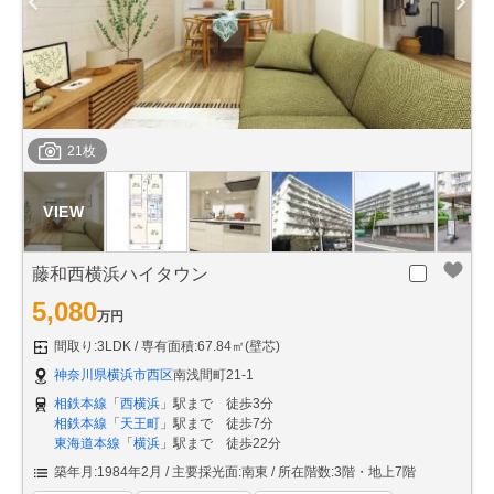
21枚
藤和西横浜ハイタウン
5,080
万円
間取り:3LDK
専有面積:67.84㎡(壁芯)
神奈川県横浜市西区
南浅間町21-1
相鉄本線
「
西横浜
」駅まで 徒歩3分
相鉄本線
「
天王町
」駅まで 徒歩7分
東海道本線
「
横浜
」駅まで 徒歩22分
築年月:1984年2月
主要採光面:南東
所在階数:3階・地上7階