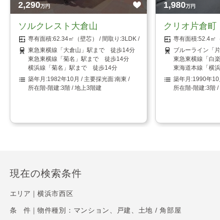
2,290
1,980
万円
万円
ソルクレスト大倉山
クリオ片倉町
62.34㎡（壁芯）
3LDK
52.4
東急東横線「大倉山」駅まで 徒歩14分
ブルーライン「片
東急東横線「菊名」駅まで 徒歩14分
東急東横線「白楽
横浜線「菊名」駅まで 徒歩14分
東海道本線「横浜
1982年10月
南東
1990年1
3階 / 地上3階建
3階 
現在の検索条件
エリア｜
横浜市西区
条 件｜
物件種別：マンション、戸建、土地 / 角部屋