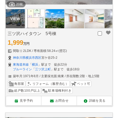
20枚
三ツ沢ハイタウン 5号棟
1,999
万円
間取り:2LDK
専有面積:58.24㎡(壁芯)
神奈川県横浜市西区
宮ケ谷25-2
東海道本線
「
横浜
」駅まで 徒歩22分
ブルーライン
「
三ツ沢上町
」駅まで 徒歩18分
築年月:1971年8月
主要採光面:南東
所在階数:2階・地上5階
角部屋
リフォーム（履歴含む）
ペット可
総戸数100戸以上
駐車場権利付き
見学予約
お問合せ
詳細を見る