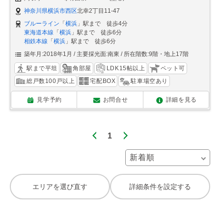
神奈川県横浜市西区
北幸2丁目11-47
ブルーライン
「
横浜
」駅まで 徒歩4分
東海道本線
「
横浜
」駅まで 徒歩6分
相鉄本線
「
横浜
」駅まで 徒歩6分
築年月:2018年1月
主要採光面:南東
所在階数:9階・地上17階
駅まで平坦
角部屋
LDK15帖以上
ペット可
総戸数100戸以上
宅配BOX
駐車場空あり
見学予約
お問合せ
詳細を見る
1
エリアを選び直す
詳細条件を設定する