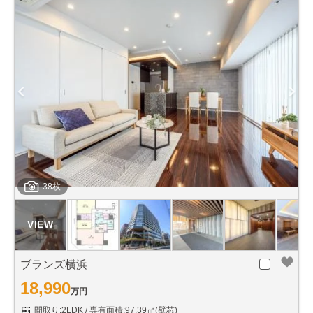
38枚
ブランズ横浜
18,990
万円
間取り:2LDK
専有面積:97.39㎡(壁芯)