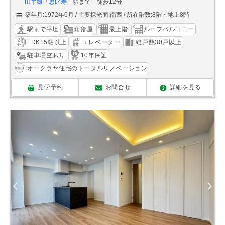
山手線
「
恵比寿
」駅まで 徒歩12分
築年月:1972年6月
主要採光面:南西
所在階数:8階・地上8階
駅まで平坦
角部屋
最上階
ルーフバルコニー
LDK15帖以上
エレベーター
総戸数30戸以上
駐車場空あり
10年保証
オークラヤ住宅のトータルリノベーション
見学予約
お問合せ
詳細を見る