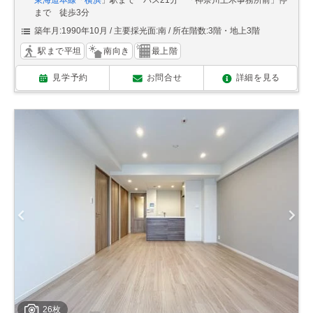
東海道本線
「
横浜
」駅まで バス21分 「神奈川土木事務所前」停
まで 徒歩3分
築年月:1990年10月
主要採光面:南
所在階数:3階・地上3階
駅まで平坦
南向き
最上階
見学予約
お問合せ
詳細を見る
26枚