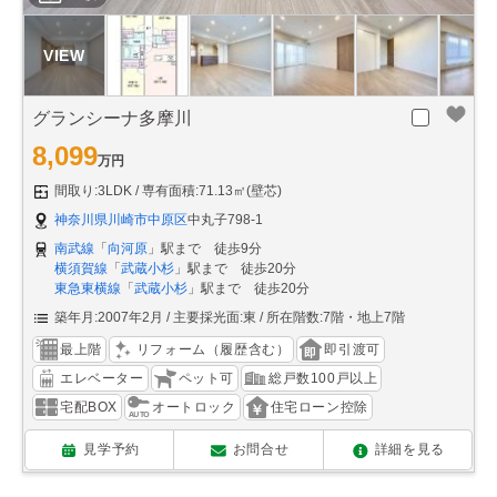
グランシーナ多摩川
8,099
万円
間取り:3LDK
専有面積:71.13㎡(壁芯)
神奈川県川崎市中原区
中丸子798-1
南武線
「
向河原
」駅まで 徒歩9分
横須賀線
「
武蔵小杉
」駅まで 徒歩20分
東急東横線
「
武蔵小杉
」駅まで 徒歩20分
築年月:2007年2月
主要採光面:東
所在階数:7階・地上7階
最上階
リフォーム（履歴含む）
即引渡可
エレベーター
ペット可
総戸数100戸以上
宅配BOX
オートロック
住宅ローン控除
見学予約
お問合せ
詳細を見る