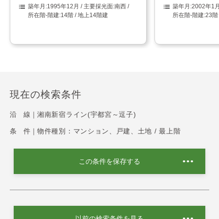
1995年12月
南西
2002年1
14階 / 地上14階建
23階
現在の検索条件
沿 線｜
湘南新宿ライン(宇都宮～逗子)
条 件｜
物件種別：マンション、戸建、土地 / 最上階
この条件を保存する
以前の検索条件を見る