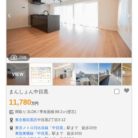
29枚
まんしょん中目黒
11,780
万円
間取り:3LDK
専有面積:88.2㎡(壁芯)
東京都目黒区
中目黒2丁目3-12
東京メトロ日比谷線
「
中目黒
」駅まで 徒歩10分
東急東横線
「
中目黒
」駅まで 徒歩10分