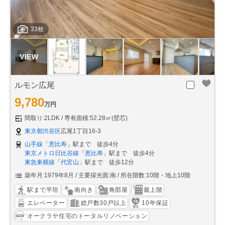
33枚
ルモン広尾
9,780
万円
間取り:2LDK
専有面積:52.28㎡(壁芯)
東京都渋谷区
広尾1丁目16-3
山手線
「
恵比寿
」駅まで 徒歩4分
東京メトロ日比谷線
「
恵比寿
」駅まで 徒歩4分
東急東横線
「
代官山
」駅まで 徒歩12分
築年月:1979年8月
主要採光面:南
所在階数:10階・地上10階
駅まで平坦
南向き
角部屋
最上階
エレベーター
総戸数30戸以上
10年保証
オークラヤ住宅のトータルリノベーション