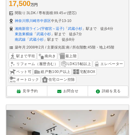
17,500
万円
間取り:3LDK
専有面積:89.45㎡(壁芯)
神奈川県川崎市中原区
中丸子13-10
湘南新宿ライン(宇都宮～逗子)
「
武蔵小杉
」駅まで 徒歩4分
東急東横線
「
武蔵小杉
」駅まで 徒歩7分
南武線
「
武蔵小杉
」駅まで 徒歩8分
築年月:2008年2月
主要採光面:南
所在階数:45階・地上45階
駅まで平坦
南向き
最上階
リフォーム（履歴含む）
LDK15帖以上
エレベーター
ペット可
総戸数100戸以上
宅配BOX
オートロック
住宅ローン控除
見学予約
お問合せ
詳細を見る