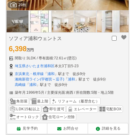
29枚
ソフィア浦和ウェントス
6,398
万円
間取り:3LDK
専有面積:72.61㎡(壁芯)
埼玉県さいたま市浦和区
本太3丁目5-23
京浜東北・根岸線
「
浦和
」駅まで 徒歩9分
湘南新宿ライン(宇都宮～逗子)
「
浦和
」駅まで 徒歩9分
高崎線
「
浦和
」駅まで 徒歩9分
築年月:1996年5月
主要採光面:南西
所在階数:5階・地上5階
角部屋
最上階
リフォーム（履歴含む）
LDK15帖以上
即引渡可
エレベーター
宅配BOX
オートロック
住宅ローン控除
見学予約
お問合せ
詳細を見る