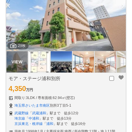
29枚
モア・ステージ浦和別所
4,350
万円
間取り:3LDK
専有面積:62.94㎡(壁芯)
埼玉県さいたま市南区
別所3丁目5-1
武蔵野線
「
武蔵浦和
」駅まで 徒歩12分
埼京線
「
中浦和
」駅まで 徒歩13分
京浜東北・根岸線
「
浦和
」駅まで 徒歩16分
築年月:1998年1月
主要採光面:南西
所在階数:11階・地上11階