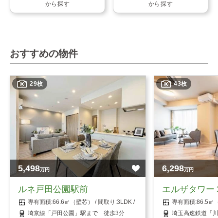
から探す
から探す
おすすめの物件
29枚
43枚
5,498
6,298
万円
万円
ルネ戸田公園駅前
エルザタワー
66.6㎡（壁芯）
3LDK
86.5
埼京線「戸田公園」駅まで 徒歩3分
埼玉高速鉄道「川