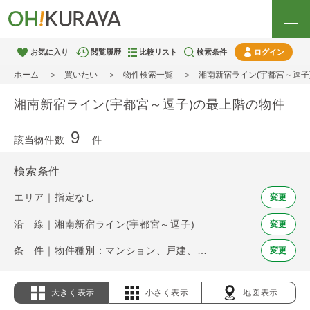
お気に入り
閲覧履歴
比較リスト
検索条件
ログイン
ホーム
買いたい
物件検索一覧
湘南新宿ライン(宇都宮～逗子
湘南新宿ライン(宇都宮～逗子)の最上階の物件
9
該当物件数
件
検索条件
エリア｜指定なし
変更
沿 線｜湘南新宿ライン(宇都宮～逗子)
変更
条 件｜物件種別：マンション、戸建、土地 / 最上階
変更
大きく表示
小さく表示
地図表示