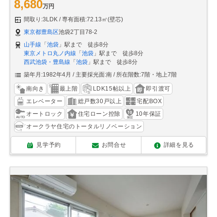
8,680
万円
間取り:3LDK
専有面積:72.13㎡(壁芯)
東京都豊島区
池袋2丁目78-2
山手線
「
池袋
」駅まで 徒歩8分
東京メトロ丸ノ内線
「
池袋
」駅まで 徒歩8分
西武池袋・豊島線
「
池袋
」駅まで 徒歩8分
築年月:1982年4月
主要採光面:南
所在階数:7階・地上7階
南向き
最上階
LDK15帖以上
即引渡可
エレベーター
総戸数30戸以上
宅配BOX
オートロック
住宅ローン控除
10年保証
オークラヤ住宅のトータルリノベーション
見学予約
お問合せ
詳細を見る