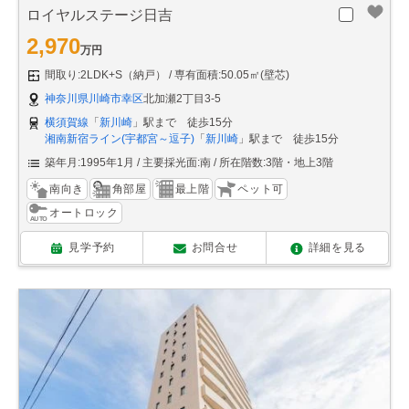
ロイヤルステージ日吉
2,970
万円
間取り:2LDK+S（納戸）
専有面積:50.05㎡(壁芯)
神奈川県川崎市幸区
北加瀬2丁目3-5
横須賀線
「
新川崎
」駅まで 徒歩15分
湘南新宿ライン(宇都宮～逗子)
「
新川崎
」駅まで 徒歩15分
築年月:1995年1月
主要採光面:南
所在階数:3階・地上3階
南向き
角部屋
最上階
ペット可
オートロック
見学予約
お問合せ
詳細を見る