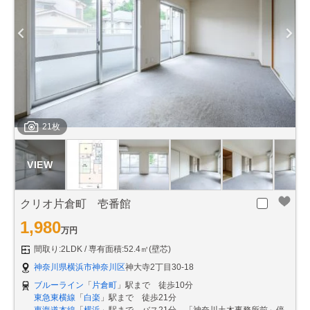
21枚
クリオ片倉町 壱番館
1,980
万円
間取り:2LDK
専有面積:52.4㎡(壁芯)
神奈川県横浜市神奈川区
神大寺2丁目30-18
ブルーライン
「
片倉町
」駅まで 徒歩10分
東急東横線
「
白楽
」駅まで 徒歩21分