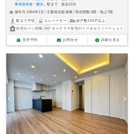
東海道本線
「
横浜
」駅まで 徒歩22分
築年月:1984年2月
主要採光面:南東
所在階数:3階・地上7階
駅まで平坦
エレベーター
総戸数100戸以上
住宅ローン控除
オークラヤ住宅のトータルリノベーション
見学予約
お問合せ
詳細を見る