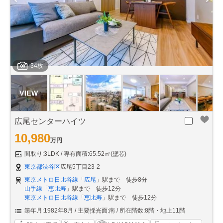
34枚
広尾センターハイツ
10,980
万円
間取り:3LDK
専有面積:65.52㎡(壁芯)
東京都渋谷区
広尾5丁目23-2
東京メトロ日比谷線
「
広尾
」駅まで 徒歩8分
山手線
「
恵比寿
」駅まで 徒歩12分
東京メトロ日比谷線
「
恵比寿
」駅まで 徒歩12分
築年月:1982年8月
主要採光面:南
所在階数:8階・地上11階