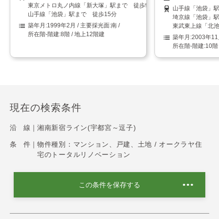
東京メトロ丸ノ内線「新大塚」駅まで 徒歩9分
山手線「池袋」駅
山手線「池袋」駅まで 徒歩15分
埼京線「池袋」駅
1999年2月
南
東武東上線「北池
8階 / 地上12階建
2003年1
10階
現在の検索条件
沿 線｜
湘南新宿ライン(宇都宮～逗子)
条 件｜
物件種別：マンション、戸建、土地 / オークラヤ住
宅のトータルリノベーション
この条件を保存する