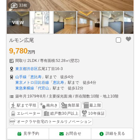
33枚
ルモン広尾
9,780
万円
間取り:2LDK
専有面積:52.28㎡(壁芯)
東京都渋谷区
広尾1丁目16-3
山手線
「
恵比寿
」駅まで 徒歩4分
東京メトロ日比谷線
「
恵比寿
」駅まで 徒歩4分
東急東横線
「
代官山
」駅まで 徒歩12分
築年月:1979年8月
主要採光面:南
所在階数:10階・地上10階
駅まで平坦
南向き
角部屋
最上階
エレベーター
総戸数30戸以上
10年保証
オークラヤ住宅のトータルリノベーション
見学予約
お問合せ
詳細を見る