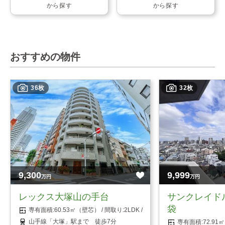
から探す
から探す
おすすめの物件
36枚
32枚
9,300
9,999
万円
万円
レックス大塚山の手台
サンクレイド
袋
60.53㎡（壁芯）
2LDK
山手線「大塚」駅まで 徒歩7分
72.9