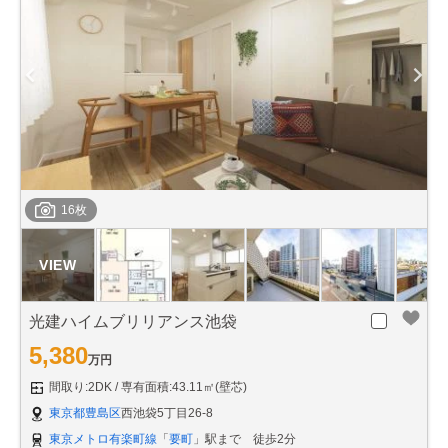
16枚
光建ハイムブリリアンス池袋
5,380
万円
間取り:2DK
専有面積:43.11㎡(壁芯)
東京都豊島区
西池袋5丁目26-8
東京メトロ有楽町線
「
要町
」駅まで 徒歩2分