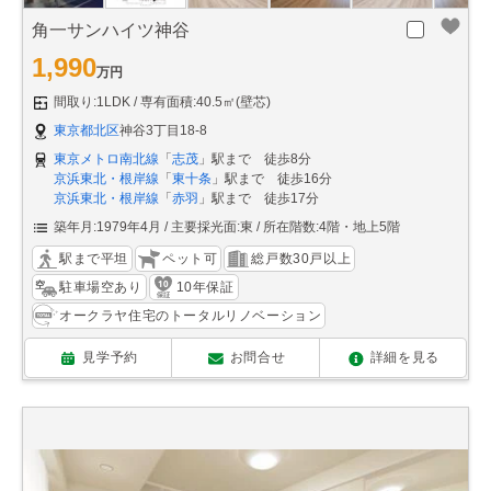
角一サンハイツ神谷
1,990
万円
間取り:1LDK
専有面積:40.5㎡(壁芯)
東京都北区
神谷3丁目18-8
東京メトロ南北線
「
志茂
」駅まで 徒歩8分
京浜東北・根岸線
「
東十条
」駅まで 徒歩16分
京浜東北・根岸線
「
赤羽
」駅まで 徒歩17分
築年月:1979年4月
主要採光面:東
所在階数:4階・地上5階
駅まで平坦
ペット可
総戸数30戸以上
駐車場空あり
10年保証
オークラヤ住宅のトータルリノベーション
見学予約
お問合せ
詳細を見る