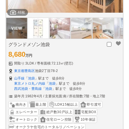
48枚
グランドメゾン池袋
8,680
万円
間取り:3LDK
専有面積:72.13㎡(壁芯)
東京都豊島区
池袋2丁目78-2
山手線
「
池袋
」駅まで 徒歩8分
東京メトロ丸ノ内線
「
池袋
」駅まで 徒歩8分
西武池袋・豊島線
「
池袋
」駅まで 徒歩8分
築年月:1982年4月
主要採光面:南
所在階数:7階・地上7階
南向き
最上階
LDK15帖以上
即引渡可
エレベーター
総戸数30戸以上
宅配BOX
オートロック
住宅ローン控除
10年保証
オークラヤ住宅のトータルリノベーション