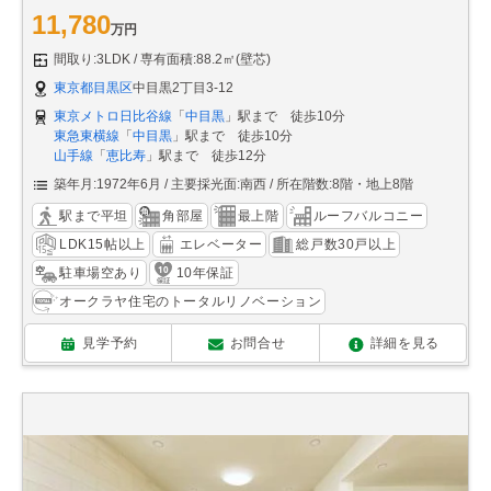
11,780
万円
間取り:3LDK
専有面積:88.2㎡(壁芯)
東京都目黒区
中目黒2丁目3-12
東京メトロ日比谷線
「
中目黒
」駅まで 徒歩10分
東急東横線
「
中目黒
」駅まで 徒歩10分
山手線
「
恵比寿
」駅まで 徒歩12分
築年月:1972年6月
主要採光面:南西
所在階数:8階・地上8階
駅まで平坦
角部屋
最上階
ルーフバルコニー
LDK15帖以上
エレベーター
総戸数30戸以上
駐車場空あり
10年保証
オークラヤ住宅のトータルリノベーション
見学予約
お問合せ
詳細を見る