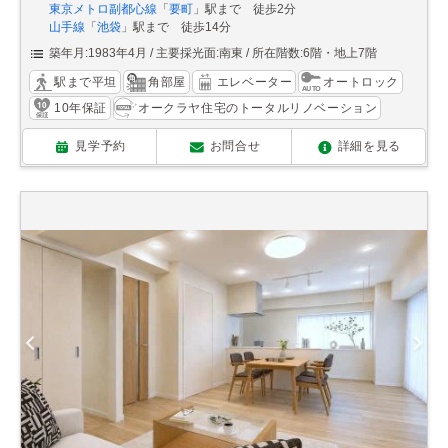
東京メトロ副都心線
「
要町
」駅まで 徒歩2分
山手線
「
池袋
」駅まで 徒歩14分
築年月:1983年4月
主要採光面:南東
所在階数:6階・地上7階
駅まで平坦
角部屋
エレベーター
オートロック
10年保証
オークラヤ住宅のトータルリノベーション
見学予約
お問合せ
詳細を見る