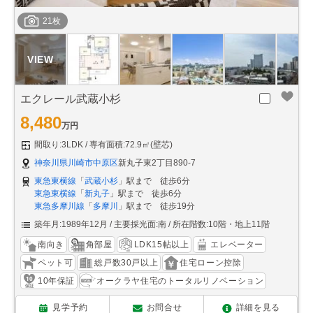
21枚
エクレール武蔵小杉
8,480
万円
間取り:3LDK
専有面積:72.9㎡(壁芯)
神奈川県川崎市中原区
新丸子東2丁目890-7
東急東横線
「
武蔵小杉
」駅まで 徒歩6分
東急東横線
「
新丸子
」駅まで 徒歩6分
東急多摩川線
「
多摩川
」駅まで 徒歩19分
築年月:1989年12月
主要採光面:南
所在階数:10階・地上11階
南向き
角部屋
LDK15帖以上
エレベーター
ペット可
総戸数30戸以上
住宅ローン控除
10年保証
オークラヤ住宅のトータルリノベーション
見学予約
お問合せ
詳細を見る