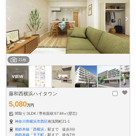
21枚
藤和西横浜ハイタウン
5,080
万円
間取り:3LDK
専有面積:67.84㎡(壁芯)
神奈川県横浜市西区
南浅間町21-1
相鉄本線
「
西横浜
」駅まで 徒歩3分
相鉄本線
「
天王町
」駅まで 徒歩7分