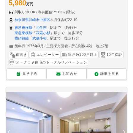
5,980
万円
間取り:3LDK
専有面積:75.63㎡(壁芯)
神奈川県川崎市中原区
木月住吉町22-10
東急東横線
「
元住吉
」駅まで 徒歩7分
東急東横線
「
武蔵小杉
」駅まで 徒歩18分
横須賀線
「
武蔵小杉
」駅まで 徒歩17分
築年月:1975年3月
主要採光面:南
所在階数:4階・地上7階
南向き
エレベーター
総戸数100戸以上
10年保証
オークラヤ住宅のトータルリノベーション
見学予約
お問合せ
詳細を見る