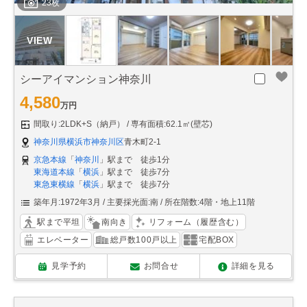
23枚
シーアイマンション神奈川
4,580
万円
間取り:2LDK+S（納戸）
専有面積:62.1㎡(壁芯)
神奈川県横浜市神奈川区
青木町2-1
京急本線
「
神奈川
」駅まで 徒歩1分
東海道本線
「
横浜
」駅まで 徒歩7分
東急東横線
「
横浜
」駅まで 徒歩7分
築年月:1972年3月
主要採光面:南
所在階数:4階・地上11階
駅まで平坦
南向き
リフォーム（履歴含む）
エレベーター
総戸数100戸以上
宅配BOX
見学予約
お問合せ
詳細を見る