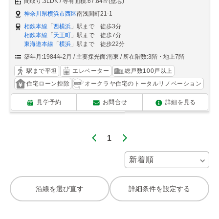
間取り:3LDK
専有面積:67.84㎡(壁芯)
神奈川県横浜市西区
南浅間町21-1
相鉄本線
「
西横浜
」駅まで 徒歩3分
相鉄本線
「
天王町
」駅まで 徒歩7分
東海道本線
「
横浜
」駅まで 徒歩22分
築年月:1984年2月
主要採光面:南東
所在階数:3階・地上7階
駅まで平坦
エレベーター
総戸数100戸以上
住宅ローン控除
オークラヤ住宅のトータルリノベーション
見学予約
お問合せ
詳細を見る
1
沿線を選び直す
詳細条件を設定する