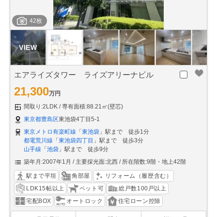
42枚
エアライズタワー ライズアリーナビル
21,300
万円
間取り:2LDK
専有面積:88.21㎡(壁芯)
東京都豊島区
東池袋4丁目5-1
東京メトロ有楽町線
「
東池袋
」駅まで 徒歩1分
都電荒川線
「
東池袋四丁目
」駅まで 徒歩3分
山手線
「
池袋
」駅まで 徒歩9分
築年月:2007年1月
主要採光面:北西
所在階数:9階・地上42階
駅まで平坦
角部屋
リフォーム（履歴含む）
LDK15帖以上
ペット可
総戸数100戸以上
宅配BOX
オートロック
住宅ローン控除