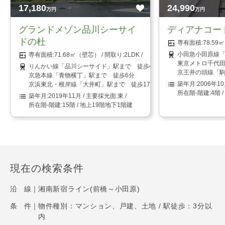
17,180
24,990
万円
万円
グランドメゾン品川シーサイ
ディアナコー
ドの杜
78.5
小田急小田原線「
71.68㎡（壁芯）
2LDK
東京メトロ千代田
りんかい線「品川シーサイド」駅まで 徒歩4分
京王井の頭線「駒
京急本線「青物横丁」駅まで 徒歩6分
2006年1
京浜東北・根岸線「大井町」駅まで 徒歩17分
4階 
2019年11月
東
15階 / 地上19階地下1階建
現在の検索条件
沿 線｜
湘南新宿ライン(前橋～小田原)
条 件｜
物件種別：マンション、戸建、土地 / 駅徒歩：3分以
内