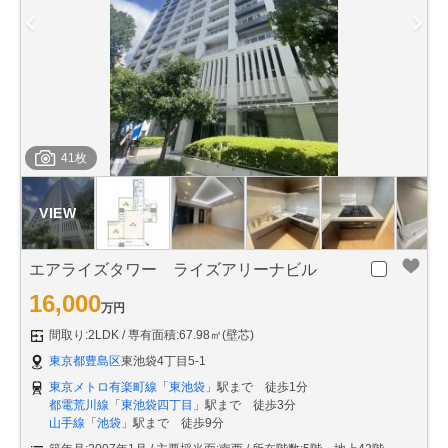
41枚
エアライズタワー ライズアリーナビル
16,000
万円
間取り:2LDK
専有面積:67.98㎡(壁芯)
東京都豊島区
東池袋4丁目5-1
東京メトロ有楽町線
「
東池袋
」駅まで 徒歩1分
都電荒川線
「
東池袋四丁目
」駅まで 徒歩3分
山手線
「
池袋
」駅まで 徒歩9分