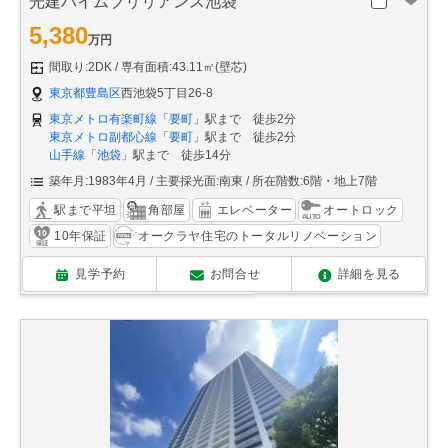
光建ハイムブリリアンス池袋
5,380
万円
間取り:2DK
専有面積:43.11㎡(壁芯)
東京都豊島区
西池袋5丁目26-8
東京メトロ有楽町線
「
要町
」駅まで 徒歩2分
東京メトロ副都心線
「
要町
」駅まで 徒歩2分
山手線
「
池袋
」駅まで 徒歩14分
築年月:1983年4月
主要採光面:南東
所在階数:6階・地上7階
駅まで平坦
角部屋
エレベーター
オートロック
10年保証
オークラヤ住宅のトータルリノベーション
見学予約
お問合せ
詳細を見る