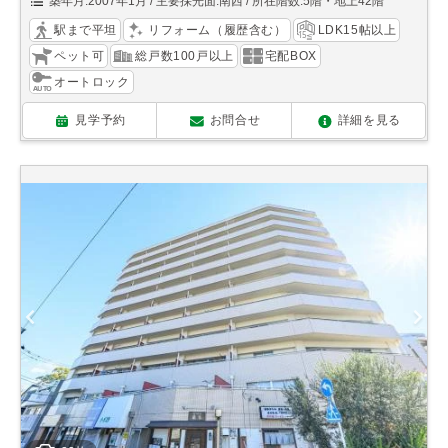
築年月:2007年1月
主要採光面:南西
所在階数:5階・地上42階
駅まで平坦
リフォーム（履歴含む）
LDK15帖以上
ペット可
総戸数100戸以上
宅配BOX
オートロック
見学予約
お問合せ
詳細を見る