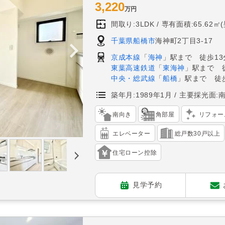
3,220
万円
間取り:3LDK
専有面積:65.62㎡
千葉県船橋市
海神町2丁目3-17
京成本線
「
海神
」駅まで 徒歩13
東葉高速鉄道
「
東海神
」駅まで 
中央・総武線
「
船橋
」駅まで 徒歩
築年月:1989年1月
主要採光面:
南向き
角部屋
リフォー
エレベーター
総戸数30戸以上
住宅ローン控除
見学予約