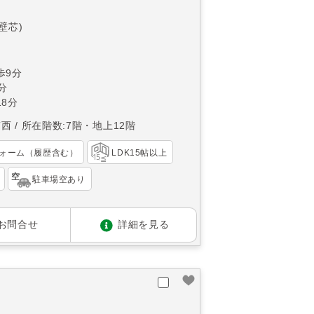
(壁芯)
歩9分
分
8分
南西
所在階数:7階・地上12階
ォーム（履歴含む）
LDK15帖以上
駐車場空あり
お問合せ
詳細を見る