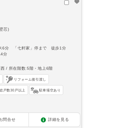
(壁芯)
ス6分 「七軒家」停まで 徒歩1分
4分
南西
所在階数:5階・地上6階
）
リフォーム後引渡し
総戸数30戸以上
駐車場空あり
お問合せ
詳細を見る