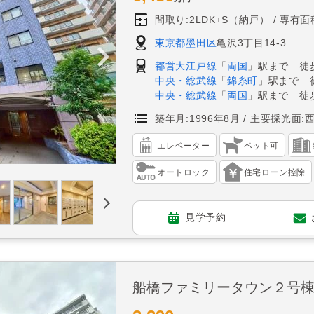
間取り:2LDK+S（納戸）
専有面積
東京都墨田区
亀沢3丁目14-3
都営大江戸線
「
両国
」駅まで 徒歩
中央・総武線
「
錦糸町
」駅まで 
中央・総武線
「
両国
」駅まで 徒歩
築年月:1996年8月
主要採光面:
エレベーター
ペット可
オートロック
住宅ローン控除
見学予約
船橋ファミリータウン２号