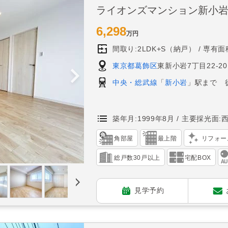
ライオンズマンション新小
6,298
万円
間取り:2LDK+S（納戸）
専有面積
東京都葛飾区
東新小岩7丁目22-20
中央・総武線
「
新小岩
」駅まで 
築年月:1999年8月
主要採光面:
角部屋
最上階
リフォー
総戸数30戸以上
宅配BOX
見学予約