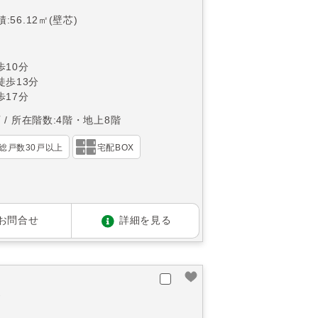
:56.12㎡(壁芯)
10分
徒歩13分
17分
西
所在階数:4階・地上8階
総戸数30戸以上
宅配BOX
お問合せ
詳細を見る
棟