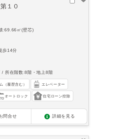
岩第１０
:69.66㎡(壁芯)
徒歩14分
西
所在階数:8階・地上8階
ム（履歴含む）
エレベーター
オートロック
住宅ローン控除
お問合せ
詳細を見る