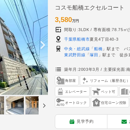
コスモ船橋エクセルコート
3,580
万円
間取り:3LDK
専有面積:78.75㎡
千葉県船橋市
夏見4丁目40-3
中央・総武線
「
船橋
」駅まで バ
東武野田線
「
塚田
」駅まで 徒歩1
築年月:2003年3月
主要採光面:
角部屋
リフォーム（履歴含む
エレベーター
ペット可
オートロック
住宅ローン控除
見学予約