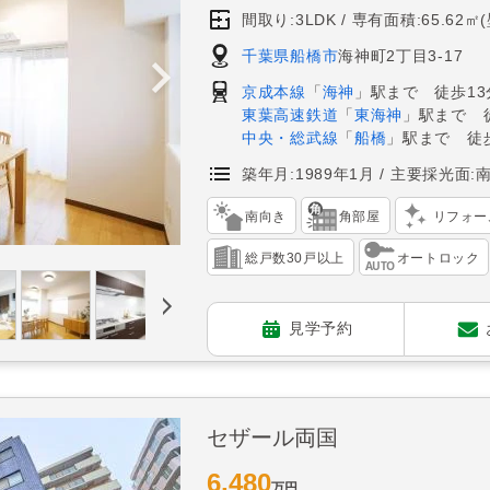
間取り:3LDK
専有面積:65.62㎡
千葉県船橋市
海神町2丁目3-17
京成本線
「
海神
」駅まで 徒歩13
東葉高速鉄道
「
東海神
」駅まで 
中央・総武線
「
船橋
」駅まで 徒歩
築年月:1989年1月
主要採光面:
南向き
角部屋
リフォー
総戸数30戸以上
オートロック
見学予約
セザール両国
6,480
万円