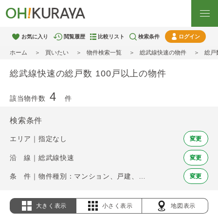
お気に入り
閲覧履歴
比較リスト
検索条件
ログイン
ホーム
買いたい
物件検索一覧
総武線快速の物件
総戸
総武線快速の総戸数 100戸以上の物件
4
該当物件数
件
検索条件
エリア｜指定なし
変更
沿 線｜総武線快速
変更
条 件｜物件種別：マンション、戸建、土地 / 総戸数 100戸以上
変更
大きく表示
小さく表示
地図表示