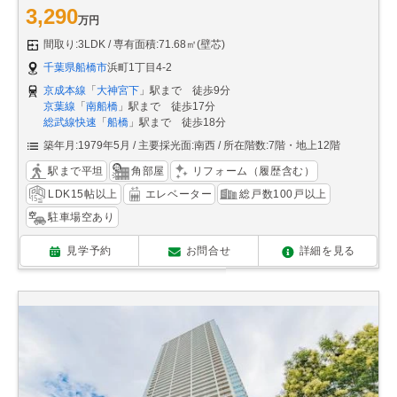
3,290
万円
間取り:3LDK
専有面積:71.68㎡(壁芯)
千葉県船橋市
浜町1丁目4-2
京成本線
「
大神宮下
」駅まで 徒歩9分
京葉線
「
南船橋
」駅まで 徒歩17分
総武線快速
「
船橋
」駅まで 徒歩18分
築年月:1979年5月
主要採光面:南西
所在階数:7階・地上12階
駅まで平坦
角部屋
リフォーム（履歴含む）
LDK15帖以上
エレベーター
総戸数100戸以上
駐車場空あり
見学予約
お問合せ
詳細を見る