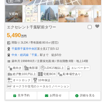
29枚
エクセレント千葉駅前タワー
5,490
万円
間取り:3LDK
専有面積:80.6㎡(壁芯)
千葉県千葉市中央区
富士見1丁目5-12
中央・総武線
「
千葉
」駅まで 徒歩5分
築年月:1998年8月
主要採光面:南
所在階数:8階・地上14階
南向き
角部屋
LDK15帖以上
エレベーター
総戸数100戸以上
宅配BOX
駐車場空あり
オートロック
10年保証
オークラヤ住宅のトータルリノベーション
見学予約
お問合せ
詳細を見る