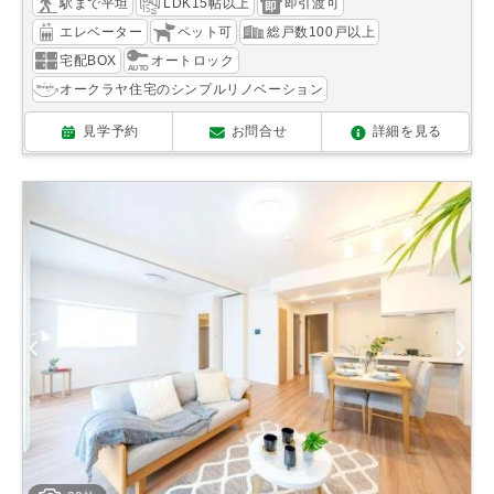
駅まで平坦
LDK15帖以上
即引渡可
エレベーター
ペット可
総戸数100戸以上
宅配BOX
オートロック
オークラヤ住宅のシンプルリノベーション
見学予約
お問合せ
詳細を見る