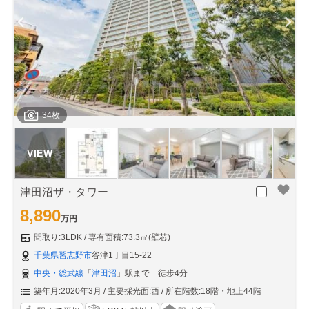
34枚
津田沼ザ・タワー
8,890
万円
間取り:3LDK
専有面積:73.3㎡(壁芯)
千葉県習志野市
谷津1丁目15-22
中央・総武線
「
津田沼
」駅まで 徒歩4分
築年月:2020年3月
主要採光面:西
所在階数:18階・地上44階