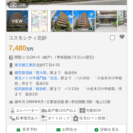
18枚
コスモシティ北砂
7,480
万円
間取り:1LDK+S（納戸）
専有面積:73.21㎡(壁芯)
東京都江東区
北砂3丁目4-33
都営新宿線
「
西大島
」駅まで 徒歩9分
東京メトロ半蔵門線
「
住吉
」駅まで バス10分 「小名木川小学校
前」停まで 徒歩2分
総武線快速
「
錦糸町
」駅まで バス13分 「小名木川小学校前」停
まで 徒歩2分
築年月:1999年9月
主要採光面:東
所在階数:3階・地上11階
エレベーター
総戸数100戸以上
宅配BOX
駐車場空あり
オートロック
住宅ローン控除
見学予約
お問合せ
詳細を見る