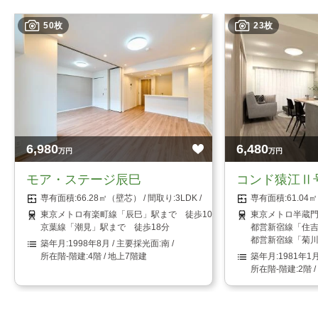
50枚
23枚
6,980
6,480
万円
万円
モア・ステージ辰巳
コンド猿江Ⅱ
66.28㎡（壁芯）
3LDK
61.0
東京メトロ有楽町線「辰巳」駅まで 徒歩10分
東京メトロ半蔵門
京葉線「潮見」駅まで 徒歩18分
都営新宿線「住吉
都営新宿線「菊川
1998年8月
南
4階 / 地上7階建
1981年1
2階 