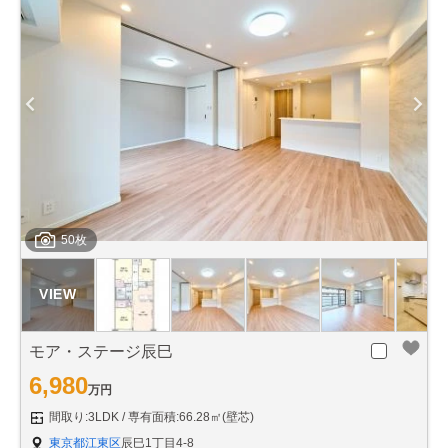
50枚
モア・ステージ辰巳
6,980
万円
間取り:3LDK
専有面積:66.28㎡(壁芯)
東京都江東区
辰巳1丁目4-8