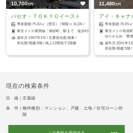
10,700
11,480
万円
万円
パセオ・ＴＯＫＹＯイースト
アイ・キャナ
75.82㎡（壁芯）
3LDK
76.6
東京メトロ東西線「南砂町」駅まで 徒歩6分
東京メトロ有楽町
ゆりかもめ「豊洲
1997年3月
南東
6階 / 地上12階地下1階建
2001年3
5階 
現在の検索条件
沿 線｜
京葉線
条 件｜
物件種別：マンション、戸建、土地 / 住宅ローン控
除
この条件を保存する