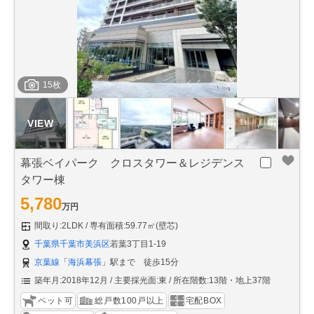
15枚
幕張ベイパーク クロスタワー＆レジデンス
タワー棟
5,780
万円
間取り:2LDK
専有面積:59.77㎡(壁芯)
千葉県千葉市美浜区
若葉3丁目1-19
京葉線
「
海浜幕張
」駅まで 徒歩15分
築年月:2018年12月
主要採光面:東
所在階数:13階・地上37階
ペット可
総戸数100戸以上
宅配BOX