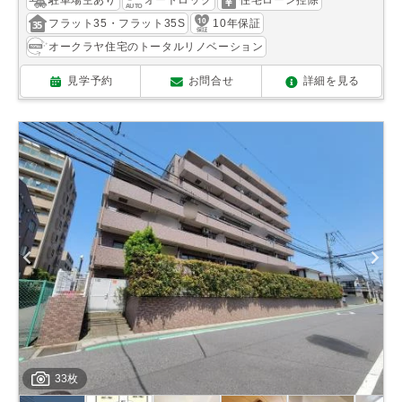
駐車場空あり
オートロック
住宅ローン控除
フラット35・フラット35S
10年保証
オークラヤ住宅のトータルリノベーション
見学予約
お問合せ
詳細を見る
33枚