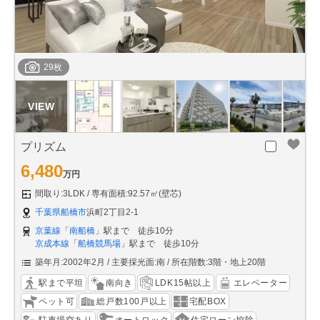
29枚
プリズム
6,480
万円
間取り:3LDK
専有面積:92.57㎡(壁芯)
千葉県船橋市
浜町2丁目2-1
京葉線
「
南船橋
」駅まで 徒歩10分
京成本線
「
船橋競馬場
」駅まで 徒歩10分
築年月:2002年2月
主要採光面:南
所在階数:3階・地上20階
駅まで平坦
南向き
LDK15帖以上
エレベーター
ペット可
総戸数100戸以上
宅配BOX