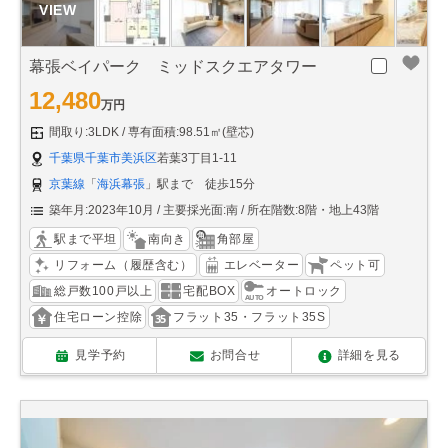
幕張ベイパーク ミッドスクエアタワー
12,480
万円
間取り:3LDK
専有面積:98.51㎡(壁芯)
千葉県千葉市美浜区
若葉3丁目1-11
京葉線
「
海浜幕張
」駅まで 徒歩15分
築年月:2023年10月
主要採光面:南
所在階数:8階・地上43階
駅まで平坦
南向き
角部屋
リフォーム（履歴含む）
エレベーター
ペット可
総戸数100戸以上
宅配BOX
オートロック
住宅ローン控除
フラット35・フラット35S
見学予約
お問合せ
詳細を見る