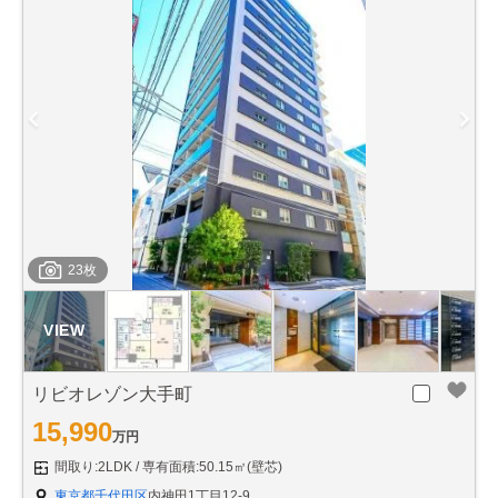
23枚
リビオレゾン大手町
15,990
万円
間取り:2LDK
専有面積:50.15㎡(壁芯)
東京都千代田区
内神田1丁目12-9