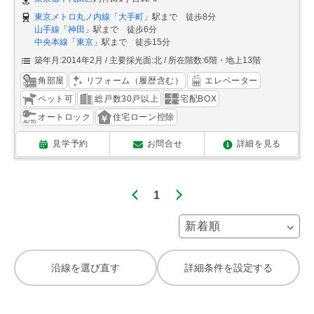
東京メトロ丸ノ内線
「
大手町
」駅まで 徒歩8分
山手線
「
神田
」駅まで 徒歩6分
中央本線
「
東京
」駅まで 徒歩15分
築年月:2014年2月
主要採光面:北
所在階数:6階・地上13階
角部屋
リフォーム（履歴含む）
エレベーター
ペット可
総戸数30戸以上
宅配BOX
オートロック
住宅ローン控除
見学予約
お問合せ
詳細を見る
1
沿線を選び直す
詳細条件を設定する