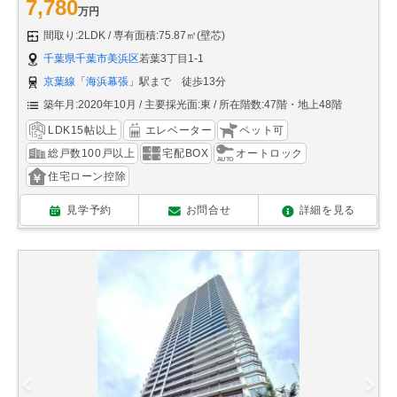
7,780
万円
間取り:2LDK
専有面積:75.87㎡(壁芯)
千葉県千葉市美浜区
若葉3丁目1-1
京葉線
「
海浜幕張
」駅まで 徒歩13分
築年月:2020年10月
主要採光面:東
所在階数:47階・地上48階
LDK15帖以上
エレベーター
ペット可
総戸数100戸以上
宅配BOX
オートロック
住宅ローン控除
見学予約
お問合せ
詳細を見る