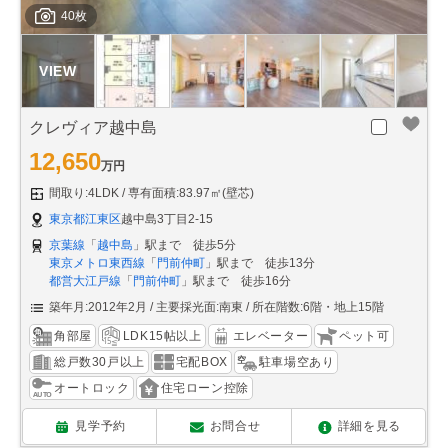
40枚
クレヴィア越中島
12,650
万円
間取り:4LDK
専有面積:83.97㎡(壁芯)
東京都江東区
越中島3丁目2-15
京葉線
「
越中島
」駅まで 徒歩5分
東京メトロ東西線
「
門前仲町
」駅まで 徒歩13分
都営大江戸線
「
門前仲町
」駅まで 徒歩16分
築年月:2012年2月
主要採光面:南東
所在階数:6階・地上15階
角部屋
LDK15帖以上
エレベーター
ペット可
総戸数30戸以上
宅配BOX
駐車場空あり
オートロック
住宅ローン控除
見学予約
お問合せ
詳細を見る