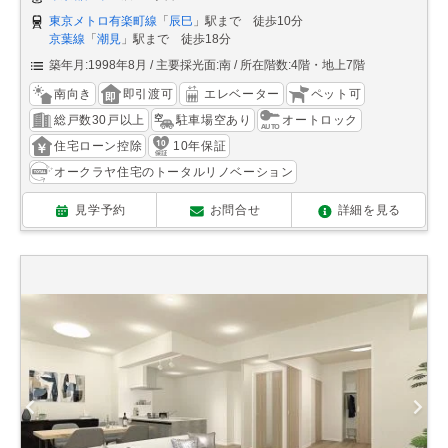
東京メトロ有楽町線
「
辰巳
」駅まで 徒歩10分
京葉線
「
潮見
」駅まで 徒歩18分
築年月:1998年8月
主要採光面:南
所在階数:4階・地上7階
南向き
即引渡可
エレベーター
ペット可
総戸数30戸以上
駐車場空あり
オートロック
住宅ローン控除
10年保証
オークラヤ住宅のトータルリノベーション
見学予約
お問合せ
詳細を見る