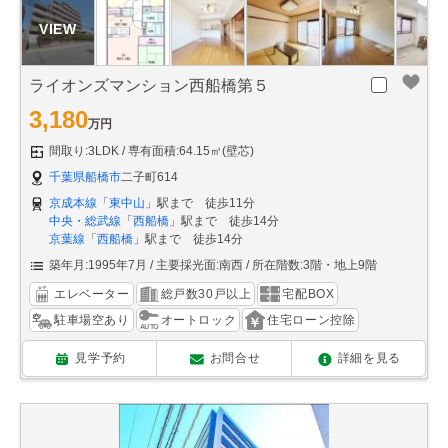
ライオンズマンション西船橋第５
3,180
万円
間取り:3LDK
専有面積:64.15㎡(壁芯)
千葉県船橋市
二子町614
京成本線
「
東中山
」駅まで 徒歩11分
中央・総武線
「
西船橋
」駅まで 徒歩14分
京葉線
「
西船橋
」駅まで 徒歩14分
築年月:1995年7月
主要採光面:南西
所在階数:3階・地上9階
エレベーター
総戸数30戸以上
宅配BOX
駐車場空あり
オートロック
住宅ローン控除
見学予約
お問合せ
詳細を見る