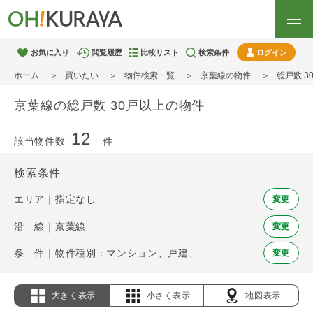
お気に入り
閲覧履歴
比較リスト
検索条件
ログイン
ホーム
買いたい
物件検索一覧
京葉線の物件
総戸数 
京葉線の総戸数 30戸以上の物件
12
該当物件数
件
検索条件
エリア｜指定なし
変更
沿 線｜京葉線
変更
条 件｜物件種別：マンション、戸建、土地 / 総戸数 30戸以上
変更
大きく表示
小さく表示
地図表示