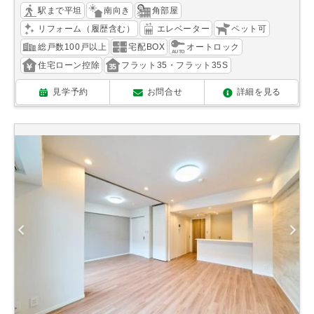
駅まで平坦
南向き
角部屋
リフォーム（履歴含む）
エレベーター
ペット可
総戸数100戸以上
宅配BOX
オートロック
住宅ローン控除
フラット35・フラット35S
見学予約
お問合せ
詳細を見る