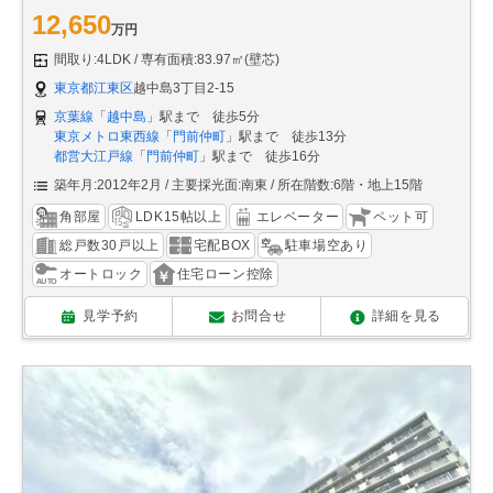
12,650
万円
間取り:4LDK
専有面積:83.97㎡(壁芯)
東京都江東区
越中島3丁目2-15
京葉線
「
越中島
」駅まで 徒歩5分
東京メトロ東西線
「
門前仲町
」駅まで 徒歩13分
都営大江戸線
「
門前仲町
」駅まで 徒歩16分
築年月:2012年2月
主要採光面:南東
所在階数:6階・地上15階
角部屋
LDK15帖以上
エレベーター
ペット可
総戸数30戸以上
宅配BOX
駐車場空あり
オートロック
住宅ローン控除
見学予約
お問合せ
詳細を見る