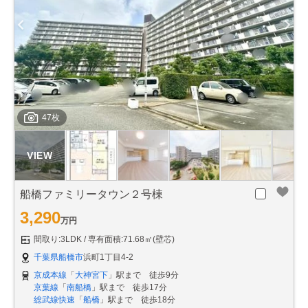
47枚
船橋ファミリータウン２号棟
3,290
万円
間取り:3LDK
専有面積:71.68㎡(壁芯)
千葉県船橋市
浜町1丁目4-2
京成本線
「
大神宮下
」駅まで 徒歩9分
京葉線
「
南船橋
」駅まで 徒歩17分
総武線快速
「
船橋
」駅まで 徒歩18分