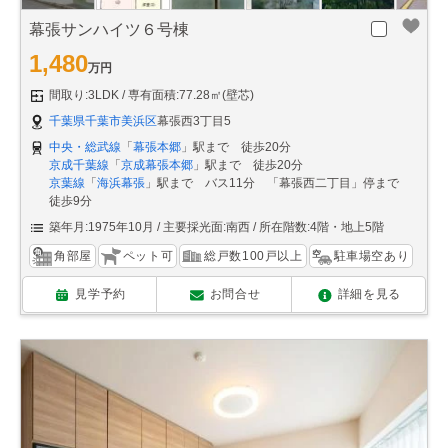
幕張サンハイツ６号棟
1,480
万円
間取り:3LDK
専有面積:77.28㎡(壁芯)
千葉県千葉市美浜区
幕張西3丁目5
中央・総武線
「
幕張本郷
」駅まで 徒歩20分
京成千葉線
「
京成幕張本郷
」駅まで 徒歩20分
京葉線
「
海浜幕張
」駅まで バス11分 「幕張西二丁目」停まで
徒歩9分
築年月:1975年10月
主要採光面:南西
所在階数:4階・地上5階
角部屋
ペット可
総戸数100戸以上
駐車場空あり
見学予約
お問合せ
詳細を見る