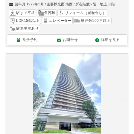
築年月:1979年5月
主要採光面:南西
所在階数:7階・地上12階
駅まで平坦
角部屋
リフォーム（履歴含む）
LDK15帖以上
エレベーター
総戸数100戸以上
駐車場空あり
見学予約
お問合せ
詳細を見る