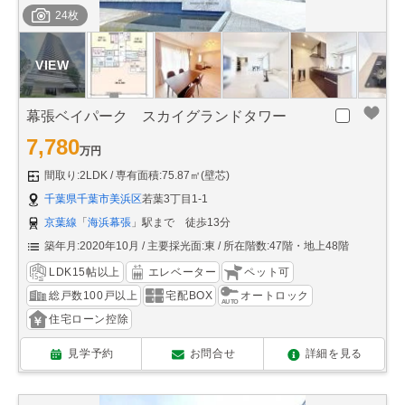
24枚
幕張ベイパーク スカイグランドタワー
7,780
万円
間取り:2LDK
専有面積:75.87㎡(壁芯)
千葉県千葉市美浜区
若葉3丁目1-1
京葉線
「
海浜幕張
」駅まで 徒歩13分
築年月:2020年10月
主要採光面:東
所在階数:47階・地上48階
LDK15帖以上
エレベーター
ペット可
総戸数100戸以上
宅配BOX
オートロック
住宅ローン控除
見学予約
お問合せ
詳細を見る