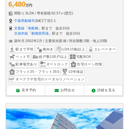
6,480
万円
間取り:3LDK
専有面積:92.57㎡(壁芯)
千葉県船橋市
浜町2丁目2-1
京葉線
「
南船橋
」駅まで 徒歩10分
京成本線
「
船橋競馬場
」駅まで 徒歩10分
築年月:2002年2月
主要採光面:南
所在階数:3階・地上20階
駅まで平坦
南向き
LDK15帖以上
エレベーター
ペット可
総戸数100戸以上
宅配BOX
駐車場空あり
オートロック
住宅ローン控除
フラット35・フラット35S
10年保証
オークラヤ住宅のトータルリノベーション
見学予約
お問合せ
詳細を見る