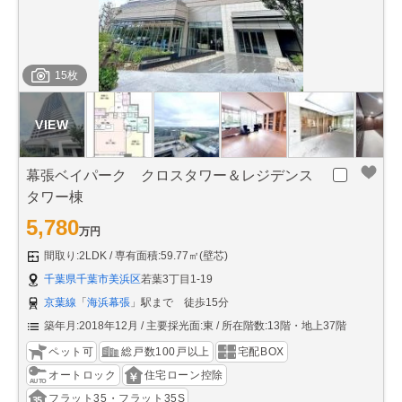
15枚
幕張ベイパーク クロスタワー＆レジデンス
タワー棟
5,780
万円
間取り:2LDK
専有面積:59.77㎡(壁芯)
千葉県千葉市美浜区
若葉3丁目1-19
京葉線
「
海浜幕張
」駅まで 徒歩15分
築年月:2018年12月
主要採光面:東
所在階数:13階・地上37階
ペット可
総戸数100戸以上
宅配BOX
オートロック
住宅ローン控除
フラット35・フラット35S