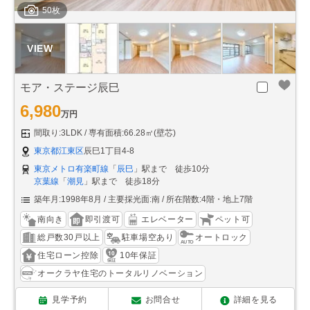
50枚
モア・ステージ辰巳
6,980
万円
間取り:3LDK
専有面積:66.28㎡(壁芯)
東京都江東区
辰巳1丁目4-8
東京メトロ有楽町線
「
辰巳
」駅まで 徒歩10分
京葉線
「
潮見
」駅まで 徒歩18分
築年月:1998年8月
主要採光面:南
所在階数:4階・地上7階
南向き
即引渡可
エレベーター
ペット可
総戸数30戸以上
駐車場空あり
オートロック
住宅ローン控除
10年保証
オークラヤ住宅のトータルリノベーション
見学予約
お問合せ
詳細を見る