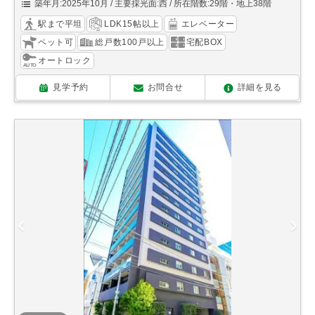
築年月:2025年10月
主要採光面:西
所在階数:29階・地上38階
駅まで平坦
LDK15帖以上
エレベーター
ペット可
総戸数100戸以上
宅配BOX
オートロック
見学予約
お問合せ
詳細を見る