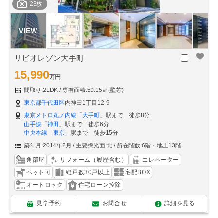
23枚
リビオレゾン大手町
15,990
万円
間取り:2LDK
専有面積:50.15㎡(壁芯)
東京都千代田区
内神田1丁目12-9
東京メトロ丸ノ内線
「
大手町
」駅まで 徒歩8分
山手線
「
神田
」駅まで 徒歩6分
中央本線
「
東京
」駅まで 徒歩15分
築年月:2014年2月
主要採光面:北
所在階数:6階・地上13階
角部屋
リフォーム（履歴含む）
エレベーター
ペット可
総戸数30戸以上
宅配BOX
オートロック
住宅ローン控除
見学予約
お問合せ
詳細を見る