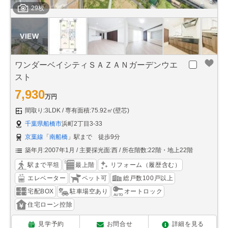
29枚
ワンダーベイシティＳＡＺＡＮガーデンウエ
スト
7,930
万円
間取り:3LDK
専有面積:75.92㎡(壁芯)
千葉県船橋市
浜町2丁目3-33
京葉線
「
南船橋
」駅まで 徒歩9分
築年月:2007年1月
主要採光面:西
所在階数:22階・地上22階
駅まで平坦
最上階
リフォーム（履歴含む）
エレベーター
ペット可
総戸数100戸以上
宅配BOX
駐車場空あり
オートロック
住宅ローン控除
見学予約
お問合せ
詳細を見る