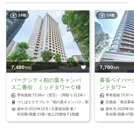
28枚
24枚
7,480
7,780
万円
万円
パークシティ柏の葉キャンパ
幕張ベイパー
ス二番街 ミッドタワーＣ棟
ンドタワー
73.58㎡（壁芯）
2LDK
75.8
つくばエクスプレス「柏の葉キャンパス」駅まで 徒歩5分
京葉線「海浜幕張
2012年10月
東
2020年1
21階 / 地上25階地下1階建
47階