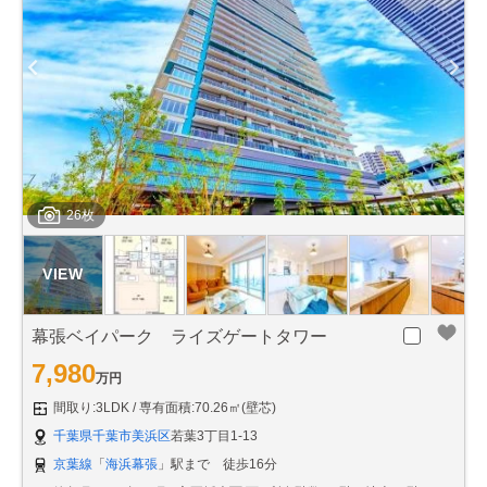
26枚
幕張ベイパーク ライズゲートタワー
7,980
万円
間取り:3LDK
専有面積:70.26㎡(壁芯)
千葉県千葉市美浜区
若葉3丁目1-13
京葉線
「
海浜幕張
」駅まで 徒歩16分