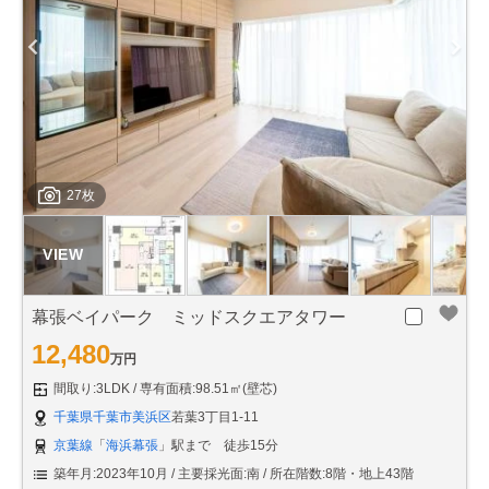
27枚
幕張ベイパーク ミッドスクエアタワー
12,480
万円
間取り:3LDK
専有面積:98.51㎡(壁芯)
千葉県千葉市美浜区
若葉3丁目1-11
京葉線
「
海浜幕張
」駅まで 徒歩15分
築年月:2023年10月
主要採光面:南
所在階数:8階・地上43階