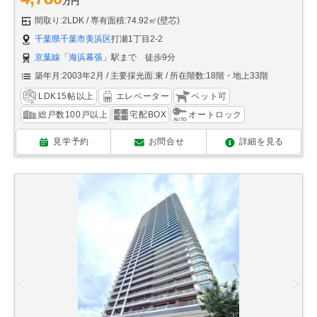
万円
間取り:2LDK
専有面積:74.92㎡(壁芯)
千葉県千葉市美浜区
打瀬1丁目2-2
京葉線
「
海浜幕張
」駅まで 徒歩9分
築年月:2003年2月
主要採光面:東
所在階数:18階・地上33階
LDK15帖以上
エレベーター
ペット可
総戸数100戸以上
宅配BOX
オートロック
見学予約
お問合せ
詳細を見る