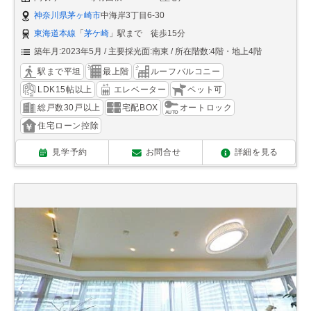
神奈川県茅ヶ崎市
中海岸3丁目6-30
東海道本線
「
茅ケ崎
」駅まで 徒歩15分
築年月:2023年5月
主要採光面:南東
所在階数:4階・地上4階
駅まで平坦
最上階
ルーフバルコニー
LDK15帖以上
エレベーター
ペット可
総戸数30戸以上
宅配BOX
オートロック
住宅ローン控除
見学予約
お問合せ
詳細を見る