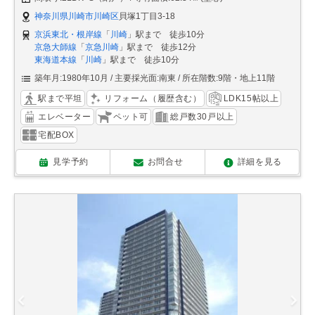
神奈川県川崎市川崎区
貝塚1丁目3-18
京浜東北・根岸線
「
川崎
」駅まで 徒歩10分
京急大師線
「
京急川崎
」駅まで 徒歩12分
東海道本線
「
川崎
」駅まで 徒歩10分
築年月:1980年10月
主要採光面:南東
所在階数:9階・地上11階
駅まで平坦
リフォーム（履歴含む）
LDK15帖以上
エレベーター
ペット可
総戸数30戸以上
宅配BOX
見学予約
お問合せ
詳細を見る