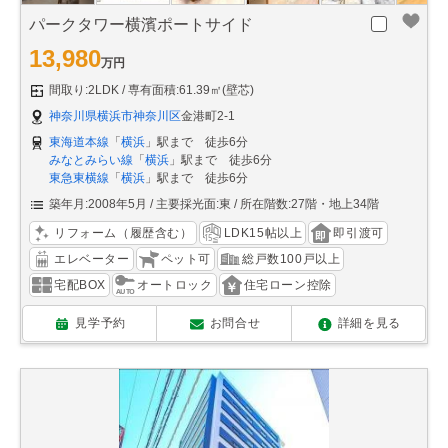
パークタワー横濱ポートサイド
13,980
万円
間取り:2LDK
専有面積:61.39㎡(壁芯)
神奈川県横浜市神奈川区
金港町2-1
東海道本線
「
横浜
」駅まで 徒歩6分
みなとみらい線
「
横浜
」駅まで 徒歩6分
東急東横線
「
横浜
」駅まで 徒歩6分
築年月:2008年5月
主要採光面:東
所在階数:27階・地上34階
リフォーム（履歴含む）
LDK15帖以上
即引渡可
エレベーター
ペット可
総戸数100戸以上
宅配BOX
オートロック
住宅ローン控除
見学予約
お問合せ
詳細を見る