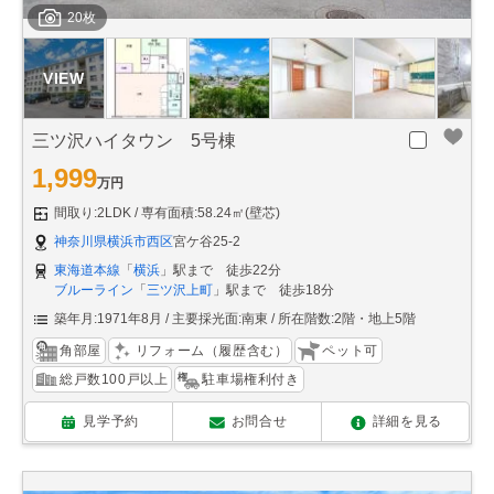
20枚
三ツ沢ハイタウン 5号棟
1,999
万円
間取り:2LDK
専有面積:58.24㎡(壁芯)
神奈川県横浜市西区
宮ケ谷25-2
東海道本線
「
横浜
」駅まで 徒歩22分
ブルーライン
「
三ツ沢上町
」駅まで 徒歩18分
築年月:1971年8月
主要採光面:南東
所在階数:2階・地上5階
角部屋
リフォーム（履歴含む）
ペット可
総戸数100戸以上
駐車場権利付き
見学予約
お問合せ
詳細を見る