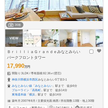
36枚
ＢｒｉｌｌｉａＧｒａｎｄｅみなとみらい
パークフロントタワー
17,990
万円
間取り:3LDK
専有面積:82.36㎡(壁芯)
神奈川県横浜市西区
みなとみらい5丁目3-1
みなとみらい線
「
みなとみらい
」駅まで 徒歩6分
ブルーライン
「
高島町
」駅まで 徒歩14分
東海道本線
「
横浜
」駅まで 徒歩14分
築年月:2007年8月
主要採光面:南西
所在階数:13階・地上30階
リフォーム（履歴含む）
LDK15帖以上
即引渡可