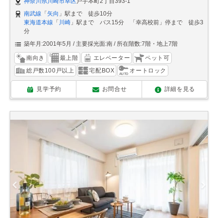
神奈川県川崎市幸区
戸手本町2丁目393-1
南武線
「
矢向
」駅まで 徒歩10分
東海道本線
「
川崎
」駅まで バス15分 「幸高校前」停まで 徒歩3
分
築年月:2001年5月
主要採光面:南
所在階数:7階・地上7階
南向き
最上階
エレベーター
ペット可
総戸数100戸以上
宅配BOX
オートロック
見学予約
お問合せ
詳細を見る