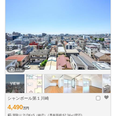
22枚
シャンボール第１川崎
4,490
万円
間取り:2LDK+S（納戸）
専有面積:62.34㎡(壁芯)