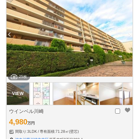
25枚
ウインベル川崎
4,980
万円
間取り:3LDK
専有面積:71.28㎡(壁芯)