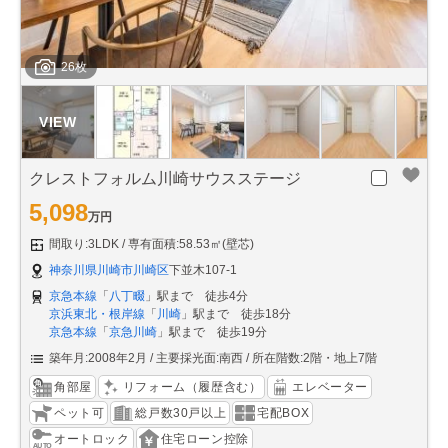
26枚
クレストフォルム川崎サウスステージ
5,098
万円
間取り:3LDK
専有面積:58.53㎡(壁芯)
神奈川県川崎市川崎区
下並木107-1
京急本線
「
八丁畷
」駅まで 徒歩4分
京浜東北・根岸線
「
川崎
」駅まで 徒歩18分
京急本線
「
京急川崎
」駅まで 徒歩19分
築年月:2008年2月
主要採光面:南西
所在階数:2階・地上7階
角部屋
リフォーム（履歴含む）
エレベーター
ペット可
総戸数30戸以上
宅配BOX
オートロック
住宅ローン控除