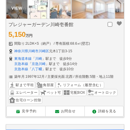
プレジャーガーデン川崎壱番館
5,150
万円
間取り:2LDK+S（納戸）
専有面積:68.6㎡(壁芯)
神奈川県川崎市川崎区
元木1丁目3-15
東海道本線
「
川崎
」駅まで 徒歩9分
京急本線
「
京急川崎
」駅まで 徒歩14分
京急本線
「
八丁畷
」駅まで 徒歩10分
築年月:1997年12月
主要採光面:北西
所在階数:5階・地上11階
駅まで平坦
角部屋
リフォーム（履歴含む）
エレベーター
ペット可
宅配BOX
オートロック
住宅ローン控除
見学予約
お問合せ
詳細を見る