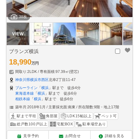
38枚
ブランズ横浜
18,990
万円
間取り:2LDK
専有面積:97.39㎡(壁芯)
神奈川県横浜市西区
北幸2丁目11-47
ブルーライン
「
横浜
」駅まで 徒歩4分
東海道本線
「
横浜
」駅まで 徒歩6分
相鉄本線
「
横浜
」駅まで 徒歩6分
築年月:2018年1月
主要採光面:南東
所在階数:9階・地上17階
駅まで平坦
角部屋
LDK15帖以上
ペット可
総戸数100戸以上
宅配BOX
駐車場空あり
見学予約
お問合せ
詳細を見る