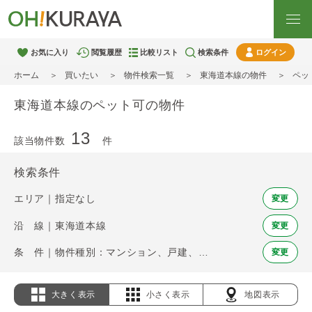
お気に入り
閲覧履歴
比較リスト
検索条件
ログイン
ホーム
買いたい
物件検索一覧
東海道本線の物件
ペッ
東海道本線のペット可の物件
13
該当物件数
件
検索条件
エリア｜指定なし
変更
沿 線｜東海道本線
変更
条 件｜物件種別：マンション、戸建、土地 / ペット可
変更
大きく表示
小さく表示
地図表示