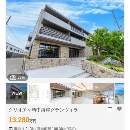
38枚
クリオ茅ヶ崎中海岸グランヴィラ
13,280
万円
間取り:2LDK
専有面積:108.38㎡(壁芯)