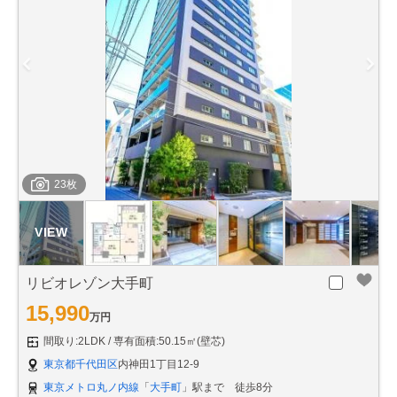
23枚
リビオレゾン大手町
15,990
万円
間取り:2LDK
専有面積:50.15㎡(壁芯)
東京都千代田区
内神田1丁目12-9
東京メトロ丸ノ内線
「
大手町
」駅まで 徒歩8分