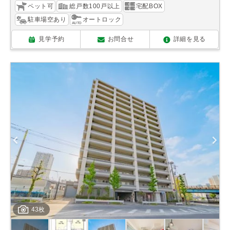
ペット可
総戸数100戸以上
宅配BOX
駐車場空あり
オートロック
見学予約
お問合せ
詳細を見る
43枚