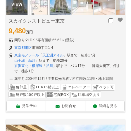
スカイクレストビュー東京
9,480
万円
間取り:2LDK
専有面積:65.62㎡(壁芯)
東京都港区
港南5丁目1-4
東京モノレール
「
天王洲アイル
」駅まで 徒歩17分
山手線
「
品川
」駅まで 徒歩20分
京浜東北・根岸線
「
品川
」駅まで バス17分 「港南大橋下」停ま
で 徒歩1分
築年月:2004年12月
主要採光面:西
所在階数:11階・地上15階
角部屋
LDK15帖以上
エレベーター
ペット可
総戸数100戸以上
宅配BOX
駐車場空あり
見学予約
お問合せ
詳細を見る