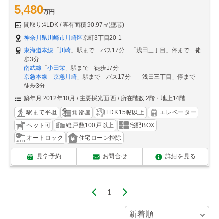
5,480
万円
間取り:4LDK
専有面積:90.97㎡(壁芯)
神奈川県川崎市川崎区
京町3丁目20-1
東海道本線
「
川崎
」駅まで バス17分 「浅田三丁目」停まで 徒
歩3分
南武線
「
小田栄
」駅まで 徒歩17分
京急本線
「
京急川崎
」駅まで バス17分 「浅田三丁目」停まで
徒歩3分
築年月:2012年10月
主要採光面:西
所在階数:2階・地上14階
駅まで平坦
角部屋
LDK15帖以上
エレベーター
ペット可
総戸数100戸以上
宅配BOX
オートロック
住宅ローン控除
見学予約
お問合せ
詳細を見る
1