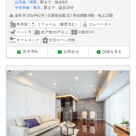
山手線
「
神田
」駅まで 徒歩6分
中央本線
「
東京
」駅まで 徒歩15分
築年月:2014年2月
主要採光面:北
所在階数:6階・地上13階
角部屋
リフォーム（履歴含む）
エレベーター
ペット可
総戸数30戸以上
宅配BOX
オートロック
住宅ローン控除
見学予約
お問合せ
詳細を見る