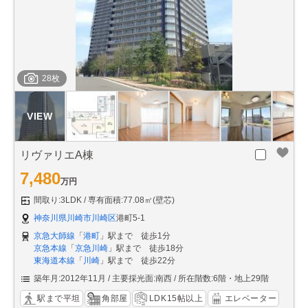
28枚
リヴァリエA棟
7,480
万円
間取り:3LDK
専有面積:77.08㎡(壁芯)
神奈川県川崎市川崎区
港町5-1
京急大師線
「
港町
」駅まで 徒歩1分
京急本線
「
京急川崎
」駅まで 徒歩18分
東海道本線
「
川崎
」駅まで 徒歩22分
築年月:2012年11月
主要採光面:南西
所在階数:6階・地上29階
駅まで平坦
角部屋
LDK15帖以上
エレベーター