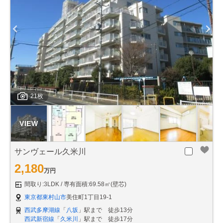
21枚
サンヴェール久米川
2,180
万円
間取り:3LDK
専有面積:69.58㎡(壁芯)
東京都東村山市
美住町1丁目19-1
西武多摩湖線
「
八坂
」駅まで 徒歩13分
西武新宿線
「
久米川
」駅まで 徒歩17分