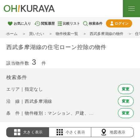
お気に入り
閲覧履歴
比較リスト
検索条件
ログイン
ホーム
買いたい
物件検索一覧
西武多摩湖線の物件
住
西武多摩湖線の住宅ローン控除の物件
3
該当物件数
件
検索条件
エリア｜指定なし
変更
沿 線｜西武多摩湖線
変更
条 件｜物件種別：マンション、戸建、土地 / 住宅ローン控除
変更
大きく表示
小さく表示
地図表示