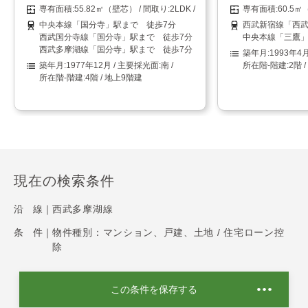
55.82㎡（壁芯）
2LDK
60.5
中央本線「国分寺」駅まで 徒歩7分
西武新宿線「西武
西武国分寺線「国分寺」駅まで 徒歩7分
中央本線「三鷹」
西武多摩湖線「国分寺」駅まで 徒歩7分
1993年4
1977年12月
南
2階 
4階 / 地上9階建
現在の検索条件
沿 線｜
西武多摩湖線
条 件｜
物件種別：マンション、戸建、土地 / 住宅ローン控
除
この条件を保存する