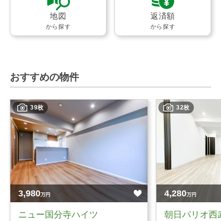
地図
返済額
から探す
から探す
おすすめの物件
39枚
32枚
3,980
4,280
万円
万円
ニュー国分寺ハイツ
朝日パリオ西