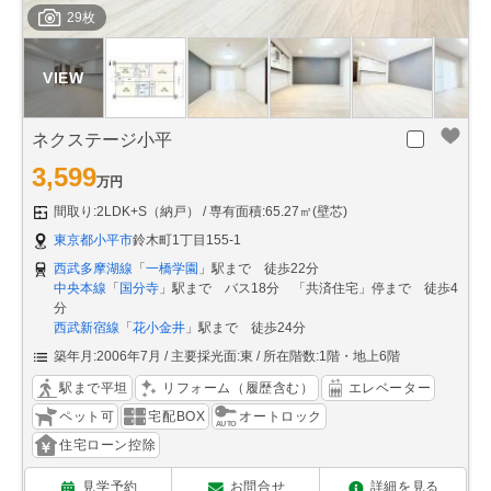
29枚
ネクステージ小平
3,599
万円
間取り:2LDK+S（納戸）
専有面積:65.27㎡(壁芯)
東京都小平市
鈴木町1丁目155-1
西武多摩湖線
「
一橋学園
」駅まで 徒歩22分
中央本線
「
国分寺
」駅まで バス18分 「共済住宅」停まで 徒歩4
分
西武新宿線
「
花小金井
」駅まで 徒歩24分
築年月:2006年7月
主要採光面:東
所在階数:1階・地上6階
駅まで平坦
リフォーム（履歴含む）
エレベーター
ペット可
宅配BOX
オートロック
住宅ローン控除
見学予約
お問合せ
詳細を見る