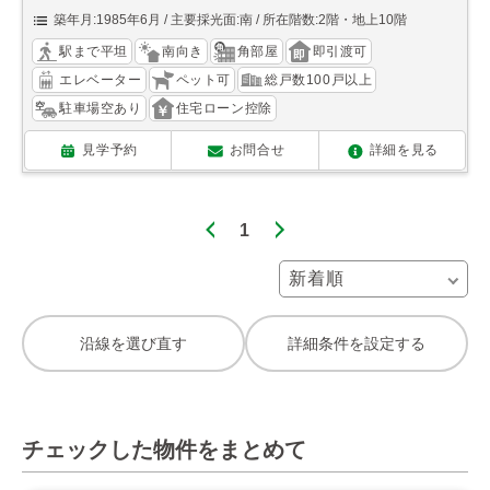
築年月:1985年6月
主要採光面:南
所在階数:2階・地上10階
駅まで平坦
南向き
角部屋
即引渡可
エレベーター
ペット可
総戸数100戸以上
駐車場空あり
住宅ローン控除
見学予約
お問合せ
詳細を見る
1
沿線を選び直す
詳細条件を設定する
チェックした物件をまとめて