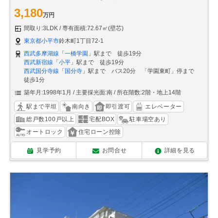
3,180
万円
間取り:3LDK
専有面積:72.67㎡(壁芯)
東京都小平市
鈴木町1丁目72-1
西武多摩湖線
「
一橋学園
」駅まで 徒歩19分
西武新宿線
「
小平
」駅まで 徒歩19分
西武国分寺線
「
国分寺
」駅まで バス20分 「学園東町」停まで
徒歩1分
築年月:1998年1月
主要採光面:南
所在階数:2階・地上14階
駅まで平坦
南向き
即引渡可
エレベーター
総戸数100戸以上
宅配BOX
駐車場空あり
オートロック
住宅ローン控除
見学予約
お問合せ
詳細を見る