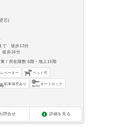
(壁芯)
分
まで 徒歩13分
 徒歩16分
南東
所在階数:6階・地上15階
エレベーター
ペット可
駐車場空あり
オートロック
お問合せ
詳細を見る