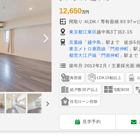
12,650
万円
間取り:4LDK
専有面積:83.97㎡
東京都江東区
越中島3丁目2-15
京葉線
「
越中島
」駅まで 徒歩5
東京メトロ東西線
「
門前仲町
」駅
都営大江戸線
「
門前仲町
」駅まで
築年月:2012年2月
主要採光面:
角部屋
LDK15帖以上
総戸数30戸以上
宅配BOX
住宅ローン控除
見学予約