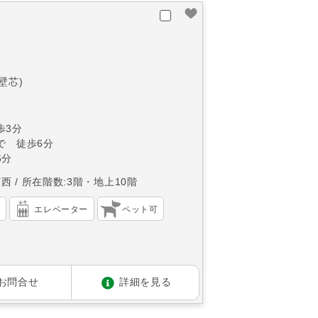
(壁芯)
歩3分
で 徒歩6分
6分
南西
所在階数:3階・地上10階
）
エレベーター
ペット可
お問合せ
詳細を見る