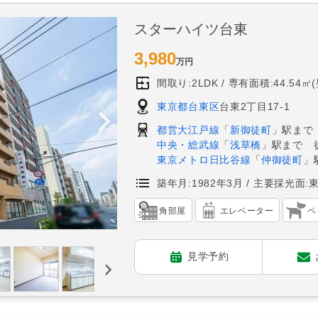
スターハイツ台東
3,980
万円
間取り:2LDK
専有面積:44.54㎡
東京都台東区
台東2丁目17-1
都営大江戸線
「
新御徒町
」駅まで
中央・総武線
「
浅草橋
」駅まで 
東京メトロ日比谷線
「
仲御徒町
」
築年月:1982年3月
主要採光面:
角部屋
エレベーター
ペ
見学予約