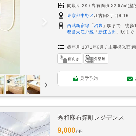
間取り:2K
専有面積:32.67㎡(壁
東京都中野区
江古田2丁目9-16
西武新宿線
「
沼袋
」駅まで 徒歩1
都営大江戸線
「
新江古田
」駅まで
築年月:1971年6月
主要採光面:
南向き
角部屋
見学予約
秀和麻布笄町レジデンス
9,000
万円