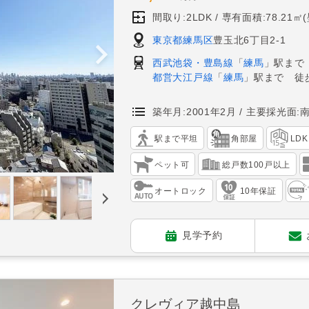
間取り:2LDK
専有面積:78.21㎡
東京都練馬区
豊玉北6丁目2-1
西武池袋・豊島線
「
練馬
」駅まで
都営大江戸線
「
練馬
」駅まで 徒
築年月:2001年2月
主要採光面:
駅まで平坦
角部屋
LD
ペット可
総戸数100戸以上
オートロック
10年保証
見学予約
クレヴィア越中島