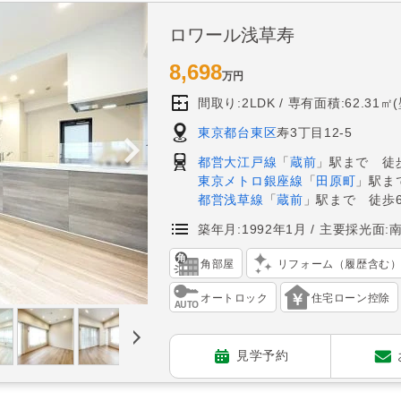
ロワール浅草寿
8,698
万円
間取り:2LDK
専有面積:62.31㎡
東京都台東区
寿3丁目12-5
都営大江戸線
「
蔵前
」駅まで 徒
東京メトロ銀座線
「
田原町
」駅ま
都営浅草線
「
蔵前
」駅まで 徒歩
築年月:1992年1月
主要採光面:
角部屋
リフォーム（履歴含む
オートロック
住宅ローン控除
見学予約