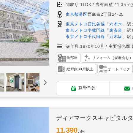
間取り:1LDK
専有面積:41.35㎡
東京都港区
西麻布2丁目24-25
東京メトロ日比谷線
「
六本木
」駅
東京メトロ半蔵門線
「
表参道
」駅
東京メトロ千代田線
「
乃木坂
」駅
築年月:1970年10月
主要採光面:
角部屋
リフォーム（履歴含む
総戸数30戸以上
オートロック
見学予約
ディアマークスキャピタル
11,390
万円