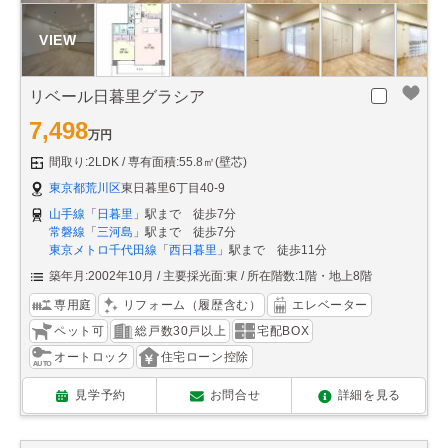
リベール日暮里グラシア
7,498
万円
間取り:2LDK
専有面積:55.8㎡(壁芯)
東京都荒川区
東日暮里6丁目40-9
山手線
「
日暮里
」駅まで 徒歩7分
常磐線
「
三河島
」駅まで 徒歩7分
東京メトロ千代田線
「
西日暮里
」駅まで 徒歩11分
築年月:2002年10月
主要採光面:東
所在階数:1階・地上8階
専用庭
リフォーム（履歴含む）
エレベーター
ペット可
総戸数30戸以上
宅配BOX
オートロック
住宅ローン控除
見学予約
お問合せ
詳細を見る