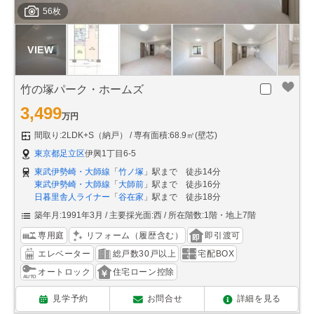
56枚
竹の塚パーク・ホームズ
3,499
万円
間取り:2LDK+S（納戸）
専有面積:68.9㎡(壁芯)
東京都足立区
伊興1丁目6-5
東武伊勢崎・大師線
「
竹ノ塚
」駅まで 徒歩14分
東武伊勢崎・大師線
「
大師前
」駅まで 徒歩16分
日暮里舎人ライナー
「
谷在家
」駅まで 徒歩18分
築年月:1991年3月
主要採光面:西
所在階数:1階・地上7階
専用庭
リフォーム（履歴含む）
即引渡可
エレベーター
総戸数30戸以上
宅配BOX
オートロック
住宅ローン控除
見学予約
お問合せ
詳細を見る