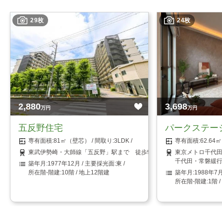
29枚
24枚
2,880
3,698
万円
万円
五反野住宅
パークステー
81㎡（壁芯）
3LDK
62.6
東武伊勢崎・大師線「五反野」駅まで 徒歩9分
東京メトロ千代田
千代田・常磐緩行
1977年12月
東
10階 / 地上12階建
1988年7
1階 