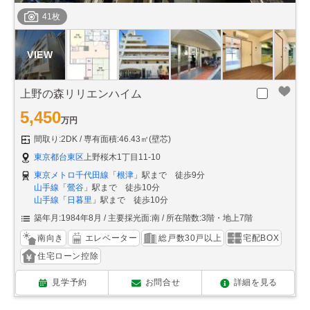
41枚
上野の森リリエンハイム
5,450
万円
間取り:2DK
専有面積:46.43㎡(壁芯)
東京都台東区
上野桜木1丁目11-10
東京メトロ千代田線
「
根津
」駅まで 徒歩9分
山手線
「
鶯谷
」駅まで 徒歩10分
山手線
「
日暮里
」駅まで 徒歩10分
築年月:1984年8月
主要採光面:南
所在階数:3階・地上7階
南向き
エレベーター
総戸数30戸以上
宅配BOX
住宅ローン控除
見学予約
お問合せ
詳細を見る