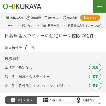
お気に入り
閲覧履歴
比較リスト
検索条件
ログイン
ホーム
買いたい
物件検索一覧
日暮里舎人ライナーの物件
日暮里舎人ライナーの住宅ローン控除の物件
7
該当物件数
件
検索条件
エリア｜指定なし
変更
沿 線｜日暮里舎人ライナー
変更
条 件｜物件種別：マンション、戸建、土地 / 住宅ローン控除
変更
大きく表示
小さく表示
地図表示