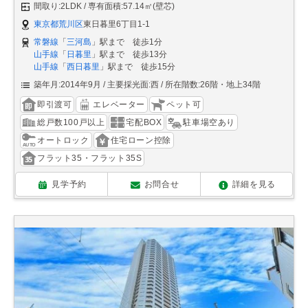
間取り:2LDK
専有面積:57.14㎡(壁芯)
東京都荒川区
東日暮里6丁目1-1
常磐線
「
三河島
」駅まで 徒歩1分
山手線
「
日暮里
」駅まで 徒歩13分
山手線
「
西日暮里
」駅まで 徒歩15分
築年月:2014年9月
主要採光面:西
所在階数:26階・地上34階
即引渡可
エレベーター
ペット可
総戸数100戸以上
宅配BOX
駐車場空あり
オートロック
住宅ローン控除
フラット35・フラット35S
見学予約
お問合せ
詳細を見る