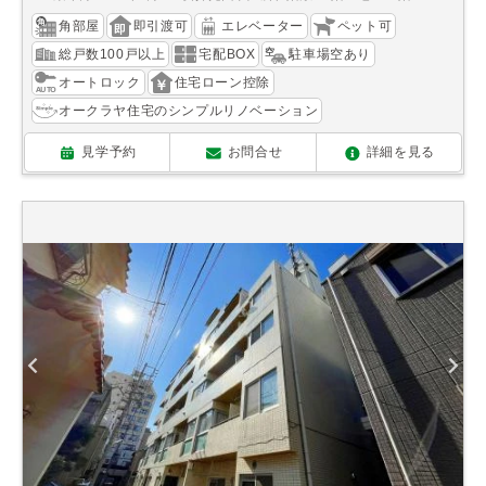
角部屋
即引渡可
エレベーター
ペット可
総戸数100戸以上
宅配BOX
駐車場空あり
オートロック
住宅ローン控除
オークラヤ住宅のシンプルリノベーション
見学予約
お問合せ
詳細を見る