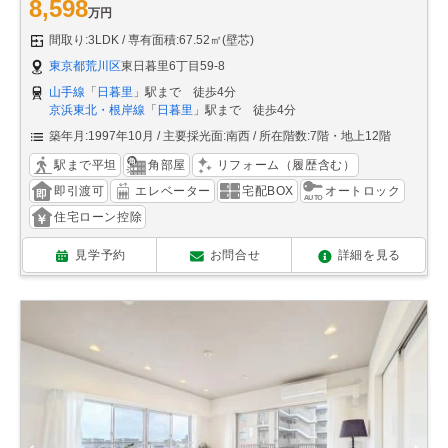
8,598
万円
間取り:3LDK
専有面積:67.52㎡(壁芯)
東京都荒川区
東日暮里6丁目59-8
山手線
「
日暮里
」駅まで 徒歩4分
京浜東北・根岸線
「
日暮里
」駅まで 徒歩4分
築年月:1997年10月
主要採光面:南西
所在階数:7階・地上12階
駅まで平坦
角部屋
リフォーム（履歴含む）
即引渡可
エレベーター
宅配BOX
オートロック
住宅ローン控除
見学予約
お問合せ
詳細を見る