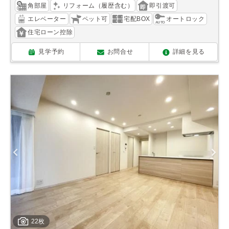
角部屋
リフォーム（履歴含む）
即引渡可
エレベーター
ペット可
宅配BOX
オートロック
住宅ローン控除
見学予約
お問合せ
詳細を見る
22枚