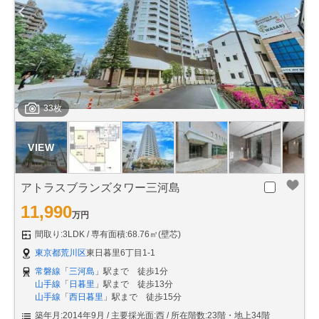
33枚
アトラスブランズタワー三河島
11,990
万円
間取り:3LDK
専有面積:68.76㎡(壁芯)
東京都荒川区
東日暮里6丁目1-1
常磐線
「
三河島
」駅まで 徒歩1分
山手線
「
日暮里
」駅まで 徒歩13分
山手線
「
西日暮里
」駅まで 徒歩15分
築年月:2014年9月
主要採光面:西
所在階数:23階・地上34階