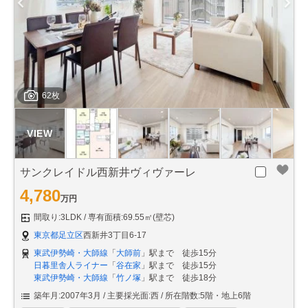
62枚
サンクレイドル西新井ヴィヴァーレ
4,780
万円
間取り:3LDK
専有面積:69.55㎡(壁芯)
東京都足立区
西新井3丁目6-17
東武伊勢崎・大師線
「
大師前
」駅まで 徒歩15分
日暮里舎人ライナー
「
谷在家
」駅まで 徒歩15分
東武伊勢崎・大師線
「
竹ノ塚
」駅まで 徒歩18分
築年月:2007年3月
主要採光面:西
所在階数:5階・地上6階