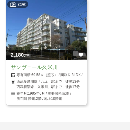
21枚
2,180
万円
サンヴェール久米川
69.58㎡（壁芯）
3LDK
西武多摩湖線「八坂」駅まで 徒歩13分
西武新宿線「久米川」駅まで 徒歩17分
1985年6月
南
2階 / 地上10階建