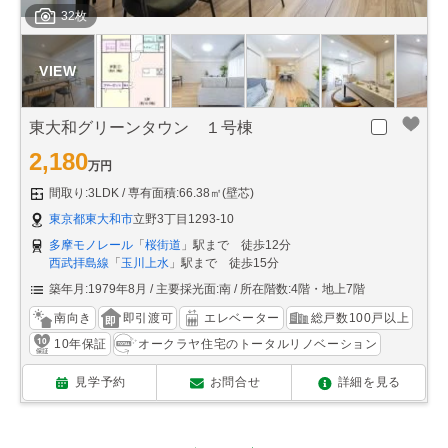
32枚
東大和グリーンタウン １号棟
2,180
万円
間取り:3LDK
専有面積:66.38㎡(壁芯)
東京都東大和市
立野3丁目1293-10
多摩モノレール
「
桜街道
」駅まで 徒歩12分
西武拝島線
「
玉川上水
」駅まで 徒歩15分
築年月:1979年8月
主要採光面:南
所在階数:4階・地上7階
南向き
即引渡可
エレベーター
総戸数100戸以上
10年保証
オークラヤ住宅のトータルリノベーション
見学予約
お問合せ
詳細を見る