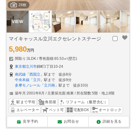
28枚
マイキャッスル立川エクセレントステージ
5,980
万円
間取り:3LDK
専有面積:65.53㎡(壁芯)
東京都立川市
錦町1丁目10-24
南武線
「
西国立
」駅まで 徒歩8分
中央本線
「
立川
」駅まで 徒歩9分
多摩モノレール
「
立川南
」駅まで 徒歩10分
築年月:2001年8月
主要採光面:南東
所在階数:5階・地上8階
駅まで平坦
角部屋
リフォーム（履歴含む）
エレベーター
ペット可
宅配BOX
オートロック
見学予約
お問合せ
詳細を見る