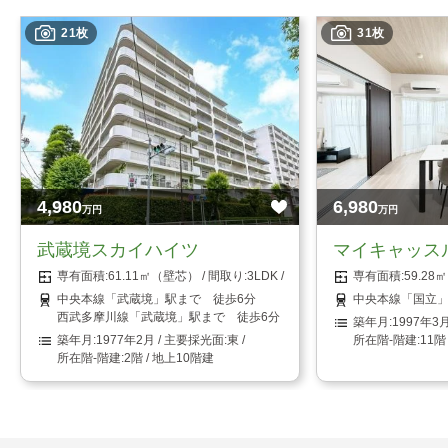
21枚
31枚
4,980
6,980
万円
万円
武蔵境スカイハイツ
マイキャッス
61.11㎡（壁芯）
3LDK
59.2
中央本線「武蔵境」駅まで 徒歩6分
中央本線「国立」
西武多摩川線「武蔵境」駅まで 徒歩6分
1997年3
1977年2月
東
11階
2階 / 地上10階建