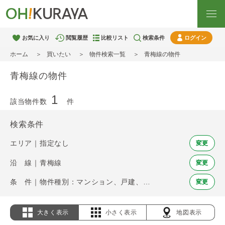
お気に入り
閲覧履歴
比較リスト
検索条件
ログイン
ホーム
買いたい
物件検索一覧
青梅線の物件
青梅線の物件
1
該当物件数
件
検索条件
エリア｜指定なし
変更
沿 線｜青梅線
変更
条 件｜物件種別：マンション、戸建、土地
変更
大きく表示
小さく表示
地図表示