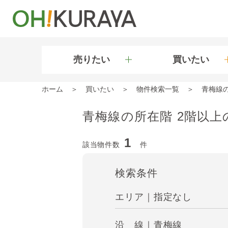
売りたい
買いたい
ホーム
買いたい
物件検索一覧
青梅線
青梅線の所在階 2階以上
1
該当物件数
件
検索条件
エリア｜指定なし
沿 線｜青梅線