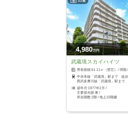
21枚
4,980
万円
武蔵境スカイハイツ
61.11㎡（壁芯）
中央本線「武蔵境」駅まで 徒歩
西武多摩川線「武蔵境」駅まで 
1977年2月
東
2階 / 地上10階建