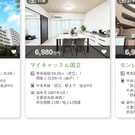
31枚
24
6,980
6,
万円
マイキャッスル国立
モン
3LDK
59.28㎡（壁芯）
2LDK+S（納戸）
6分
中央
徒歩6分
中央本線「国立」駅まで 徒歩4分
「新
中央
1997年3月
「野
南西
11階 / 地上12階建