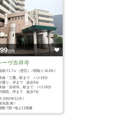
枚
999
万円
レーヴ吉祥寺
71.7㎡（壁芯）
3LDK
本線「三鷹」駅まで バス19分
川通り」停まで 徒歩5分
本線「吉祥寺」駅まで バス18分
村病院」停まで 徒歩7分
2002年12月
南
7階 / 地上11階建