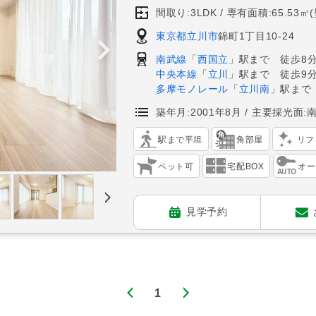
間取り:3LDK
専有面積:65.53㎡
東京都立川市
錦町1丁目10-24
南武線
「
西国立
」駅まで 徒歩8
中央本線
「
立川
」駅まで 徒歩9
多摩モノレール
「
立川南
」駅まで
築年月:2001年8月
主要採光面:
駅まで平坦
角部屋
リフ
ペット可
宅配BOX
オー
見学予約
1