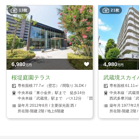
13枚
21枚
6,980
4,980
万円
万円
桜堤庭園テラス
武蔵境スカイ
77.7㎡（壁芯）
3LDK
61.1
中央本線「東小金井」駅まで 徒歩14分
中央本線「武蔵境
中央本線「武蔵境」駅まで バス12分 「団地上水端」停まで 徒歩1
西武多摩川線「武
2012年8月
西
1977年2
2階 / 地上6階建
2階 