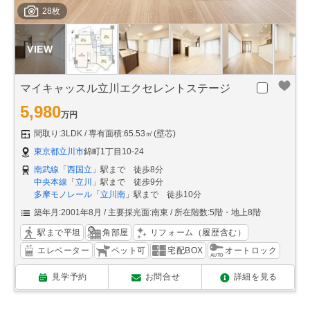
28枚
マイキャッスル立川エクセレントステージ
5,980
万円
間取り:3LDK
専有面積:65.53㎡(壁芯)
東京都立川市
錦町1丁目10-24
南武線
「
西国立
」駅まで 徒歩8分
中央本線
「
立川
」駅まで 徒歩9分
多摩モノレール
「
立川南
」駅まで 徒歩10分
築年月:2001年8月
主要採光面:南東
所在階数:5階・地上8階
駅まで平坦
角部屋
リフォーム（履歴含む）
エレベーター
ペット可
宅配BOX
オートロック
見学予約
お問合せ
詳細を見る