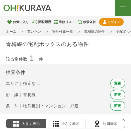
お気に入り
閲覧履歴
比較リスト
検索条件
ログイン
ホーム
買いたい
物件検索一覧
青梅線の物件
宅配ボッ
青梅線の宅配ボックスのある物件
1
該当物件数
件
検索条件
エリア｜指定なし
変更
沿 線｜青梅線
変更
条 件｜物件種別：マンション、戸建、土地 / 宅配ボックス
変更
大きく表示
小さく表示
地図表示