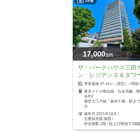
28枚
17,000
万円
ザ・パークハウス三田
ン レジデンス＆タワ
47.44㎡（壁芯）
東京メトロ南北線「白金高輪」
歩8分
都営大江戸線「麻布十番」駅まで
分
2021年10月
南西
1階 / 地上22階地下2階