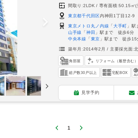
間取り:2LDK
専有面積:50.15㎡
東京都千代田区
内神田1丁目12-9
東京メトロ丸ノ内線
「
大手町
」駅
山手線
「
神田
」駅まで 徒歩6分
中央本線
「
東京
」駅まで 徒歩15
築年月:2014年2月
主要採光面:
角部屋
リフォーム（履歴含む
総戸数30戸以上
宅配BOX
見学予約
1