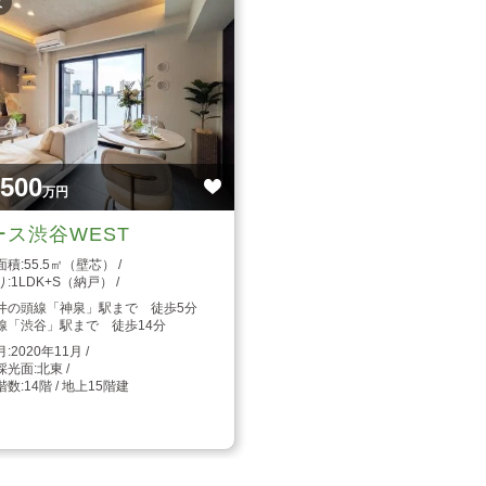
枚
,500
万円
ース渋谷WEST
55.5㎡（壁芯）
1LDK+S（納戸）
井の頭線「神泉」駅まで 徒歩5分
線「渋谷」駅まで 徒歩14分
2020年11月
北東
14階 / 地上15階建