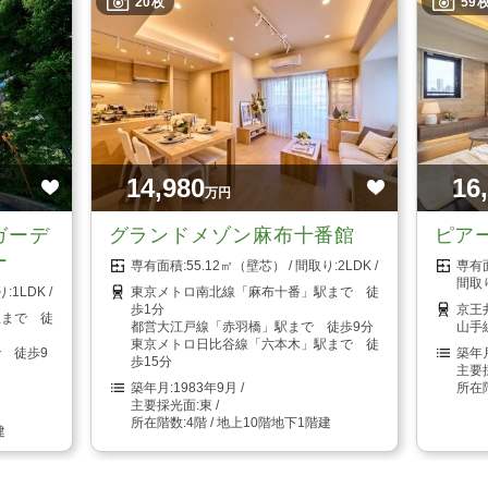
20枚
59
14,980
16
万円
ガーデ
グランドメゾン麻布十番館
ピア
ー
55.12㎡（壁芯）
2LDK
1LDK
東京メトロ南北線「麻布十番」駅まで 徒
歩1分
京王
駅まで 徒
都営大江戸線「赤羽橋」駅まで 徒歩9分
山手
東京メトロ日比谷線「六本木」駅まで 徒
 徒歩9
歩15分
1983年9月
東
4階 / 地上10階地下1階建
建