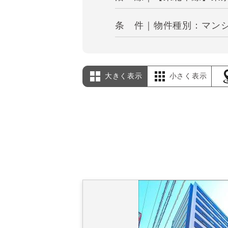
条 件｜物件種別：マンシ
大きく表示
小さく表示