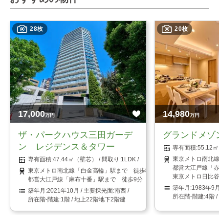
28枚
20枚
17,000
14,980
万円
万円
ザ・パークハウス三田ガーデ
グランドメゾ
ン レジデンス＆タワー
55.1
東京メトロ南北線
47.44㎡（壁芯）
1LDK
都営大江戸線「赤
東京メトロ南北線「白金高輪」駅まで 徒歩8分
東京メトロ日比谷
都営大江戸線「麻布十番」駅まで 徒歩9分
1983年9
2021年10月
南西
4階 
1階 / 地上22階地下2階建