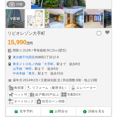
23枚
リビオレゾン大手町
15,990
万円
間取り:2LDK
専有面積:50.15㎡(壁芯)
東京都千代田区
内神田1丁目12-9
東京メトロ丸ノ内線
「
大手町
」駅まで 徒歩8分
山手線
「
神田
」駅まで 徒歩6分
中央本線
「
東京
」駅まで 徒歩15分
築年月:2014年2月
主要採光面:北
所在階数:6階・地上13階
角部屋
リフォーム（履歴含む）
エレベーター
ペット可
総戸数30戸以上
宅配BOX
オートロック
住宅ローン控除
見学予約
お問合せ
詳細を見る