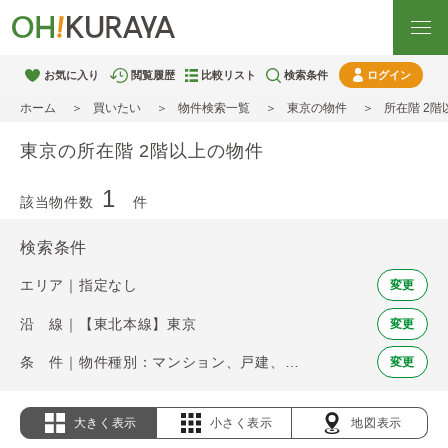
お気に入り
閲覧履歴
比較リスト
検索条件
ログイン
ホーム
買いたい
物件検索一覧
東京の物件
所在階 2
東京の所在階 2階以上の物件
1
該当物件数
件
検索条件
エリア｜指定なし
変更
沿 線｜【東北本線】東京
変更
条 件｜物件種別：マンション、戸建、土地 / 所在階 2階以上
変更
大きく表示
小さく表示
地図表示