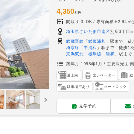
4,350
万円
間取り:3LDK
専有面積:62.94㎡
埼玉県さいたま市南区
別所3丁目5-
武蔵野線
「
武蔵浦和
」駅まで 徒歩
埼京線
「
中浦和
」駅まで 徒歩13
京浜東北・根岸線
「
浦和
」駅まで
築年月:1998年1月
主要採光面:
最上階
エレベーター
総
駐車場空あり
オートロック
見学予約