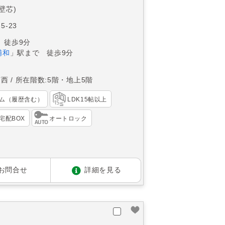
(壁芯)
5-23
 徒歩9分
浦和
」駅まで 徒歩9分
南西
所在階数:5階・地上5階
ム（履歴含む）
LDK15帖以上
宅配BOX
オートロック
お問合せ
詳細を見る