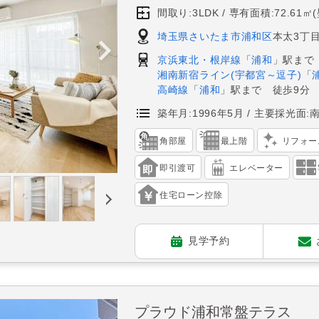
間取り:3LDK
専有面積:72.61㎡
埼玉県さいたま市浦和区
本太3丁目
京浜東北・根岸線
「
浦和
」駅まで
湘南新宿ライン(宇都宮～逗子)
「
高崎線
「
浦和
」駅まで 徒歩9分
築年月:1996年5月
主要採光面:
角部屋
最上階
リフォー
即引渡可
エレベーター
住宅ローン控除
見学予約
プラウド浦和常盤テラス