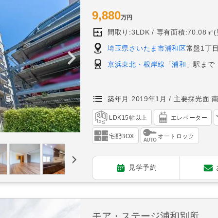
9,880
万円
間取り:3LDK
専有面積:70.08㎡
埼玉県さいたま市浦和区
常盤1丁目
京浜東北・根岸線
「
浦和
」駅まで
築年月:2019年1月
主要採光面:
LDK15帖以上
エレベーター
宅配BOX
オートロック
見学予約
モア・ステージ浦和別所