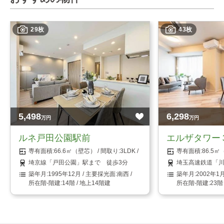
29枚
43枚
5,498
6,298
万円
万円
ルネ戸田公園駅前
エルザタワー
66.6㎡（壁芯）
3LDK
86.5
埼京線「戸田公園」駅まで 徒歩3分
埼玉高速鉄道「川
1995年12月
南西
2002年1
14階 / 地上14階建
23階