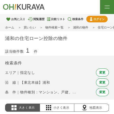
お気に入り
閲覧履歴
比較リスト
検索条件
ログイン
ホーム
買いたい
物件検索一覧
浦和の物件
住宅ローン
浦和の住宅ローン控除の物件
1
該当物件数
件
検索条件
エリア｜指定なし
変更
沿 線｜【東北本線】浦和
変更
条 件｜物件種別：マンション、戸建、土地 / 住宅ローン控除
変更
大きく表示
小さく表示
地図表示