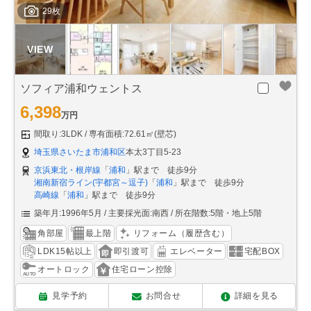
29枚
ソフィア浦和ウェントス
6,398
万円
間取り:3LDK
専有面積:72.61㎡(壁芯)
埼玉県さいたま市浦和区
本太3丁目5-23
京浜東北・根岸線
「
浦和
」駅まで 徒歩9分
湘南新宿ライン(宇都宮～逗子)
「
浦和
」駅まで 徒歩9分
高崎線
「
浦和
」駅まで 徒歩9分
築年月:1996年5月
主要採光面:南西
所在階数:5階・地上5階
角部屋
最上階
リフォーム（履歴含む）
LDK15帖以上
即引渡可
エレベーター
宅配BOX
オートロック
住宅ローン控除
見学予約
お問合せ
詳細を見る